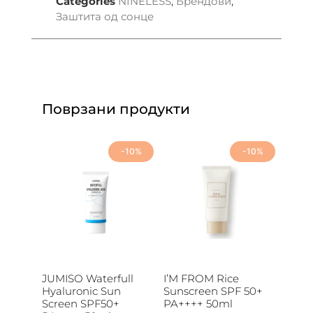
Categories
NINELESS
,
Брендови
,
Заштита од сонце
Поврзани продукти
-10%
-10%
JUMISO Waterfull
I’M FROM Rice
Hyaluronic Sun
Sunscreen SPF 50+
Screen SPF50+
PA++++ 50ml