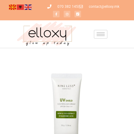
070 382 145
contact@elloxy.mk