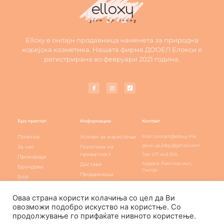
Elloxy е онлајн продавница наменета за природна
корејска козметика. Нашата фирма ДООЕЛ Елокси е
регистрирана во февруари 2021 година.
Брз пристап
Информации
Контакт
Почетна
Услови за користење
Mail: contact@elloxy.mk
glow.up.2day@gmail.com
За нас
Политика на
приватност
Тел: 071 443 305
Производи
Адреса: Рамстор мол,
Достава
Брендови
Скопје
Продавници
Блог
Elloxy loyalty
Контакт
Оваа страна користи колачиња со цел да Ви
овозможи подобро искуство на користње. Со
продолжување го прифаќате нивното користење.