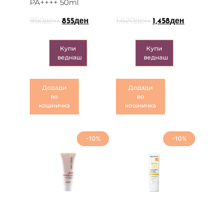
PA++++ 50ml
950
ден
1,620
ден
855
ден
1,458
ден
Купи
Купи
веднаш
веднаш
Додади
Додади
во
во
кошничка
кошничка
-10%
-10%