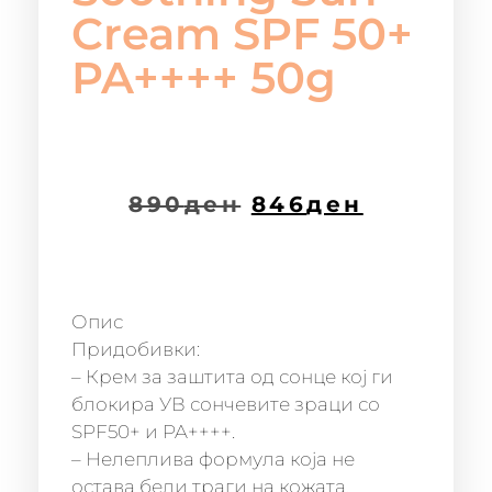
Cream SPF 50+
PA++++ 50g
890
ден
846
ден
Опис
Придобивки:
– Крем за заштита од сонце кој ги
блокира УВ сончевите зраци со
SPF50+ и PA++++.
– Нелеплива формула која не
остава бели траги на кожата.