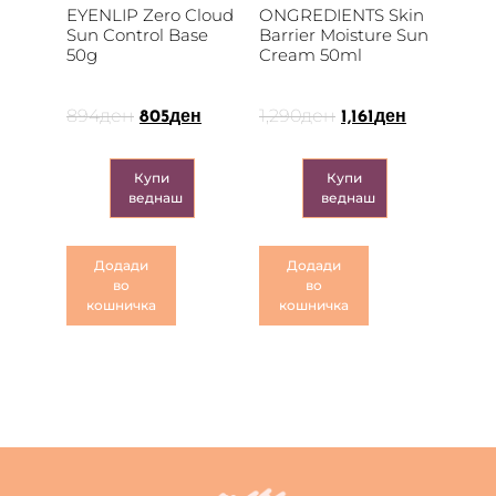
EYENLIP Zero Cloud
ONGREDIENTS Skin
Sun Control Base
Barrier Moisture Sun
50g
Cream 50ml
894
ден
1,290
ден
805
ден
1,161
ден
Купи
Купи
веднаш
веднаш
Додади
Додади
во
во
кошничка
кошничка