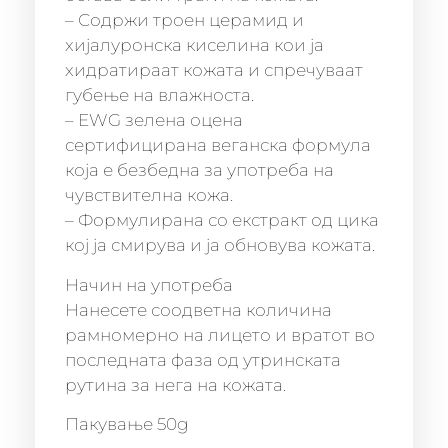
– Содржи троен церамид и
хијалуронска киселина кои ја
хидратираат кожата и спречуваат
губење на влажноста.
– EWG зелена оцена
сертифицирана веганска формула
која е безбедна за употреба на
чувствителна кожа.
– Формулирана со екстракт од цика
кој ја смирува и ја обновува кожата.
Начин на употреба
Нанесете соодветна количина
рамномерно на лицето и вратот во
последната фаза од утринската
рутина за нега на кожата.
Пакување 50g