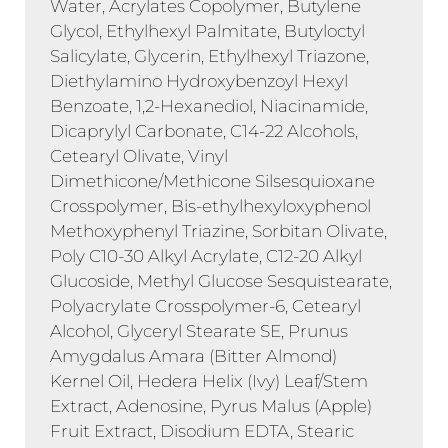
Water, Acrylates Copolymer, Butylene
Glycol, Ethylhexyl Palmitate, Butyloctyl
Salicylate, Glycerin, Ethylhexyl Triazone,
Diethylamino Hydroxybenzoyl Hexyl
Benzoate, 1,2-Hexanediol, Niacinamide,
Dicaprylyl Carbonate, C14-22 Alcohols,
Cetearyl Olivate, Vinyl
Dimethicone/Methicone Silsesquioxane
Crosspolymer, Bis-ethylhexyloxyphenol
Methoxyphenyl Triazine, Sorbitan Olivate,
Poly C10-30 Alkyl Acrylate, C12-20 Alkyl
Glucoside, Methyl Glucose Sesquistearate,
Polyacrylate Crosspolymer-6, Cetearyl
Alcohol, Glyceryl Stearate SE, Prunus
Amygdalus Amara (Bitter Almond)
Kernel Oil, Hedera Helix (Ivy) Leaf/Stem
Extract, Adenosine, Pyrus Malus (Apple)
Fruit Extract, Disodium EDTA, Stearic