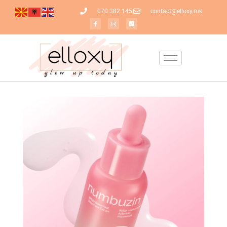
070 382 145
contact@elloxy.mk