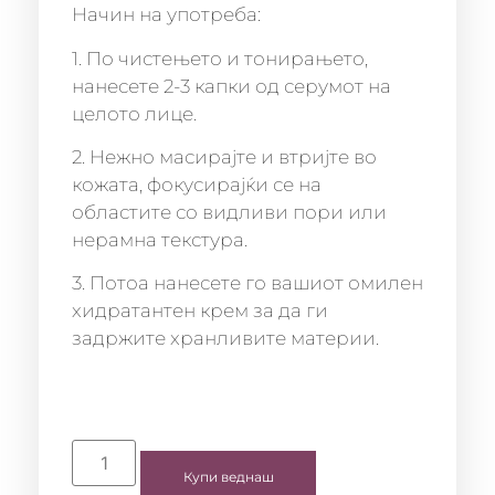
Начин на употреба:
1. По чистењето и тонирањето,
нанесете 2-3 капки од серумот на
целото лице.
2. Нежно масирајте и втријте во
кожата, фокусирајќи се на
областите со видливи пори или
нерамна текстура.
3. Потоа нанесете го вашиот омилен
хидратантен крем за да ги
задржите хранливите материи.
Купи веднаш