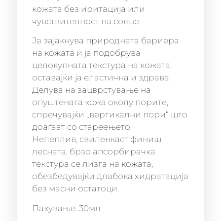
кожата без иритација или
чувствителност на сонце.
Ја зајакнува природната бариера
на кожата и ја подобрува
целокупната текстура на кожата,
оставајќи ја еластична и здрава.
Делува на зацврстување на
опуштената кожа околу порите,
спречувајќи „вертикални пори“ што
доаѓаат со стареењето.
Нелеплив, свиленкаст финиш,
лесната, брзо апсорбирачка
текстура се лизга на кожата,
обезбедувајќи длабока хидратација
без масни остатоци.
Пакување: 30мл