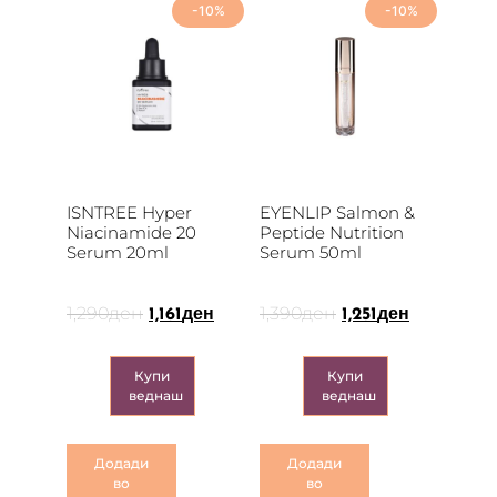
-10%
-10%
ISNTREE Hyper
EYENLIP Salmon &
Niacinamide 20
Peptide Nutrition
Serum 20ml
Serum 50ml
1,290
ден
1,390
ден
1,161
ден
1,251
ден
Купи
Купи
веднаш
веднаш
Додади
Додади
во
во