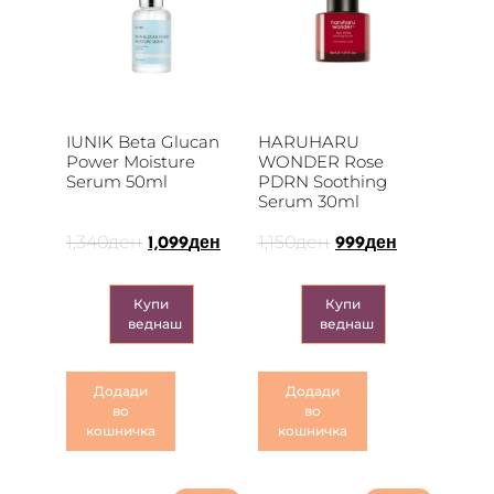
IUNIK Beta Glucan
HARUHARU
Power Moisture
WONDER Rose
Serum 50ml
PDRN Soothing
Serum 30ml
1,340
ден
1,150
ден
1,099
ден
999
ден
Купи
Купи
веднаш
веднаш
Додади
Додади
во
во
кошничка
кошничка