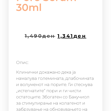
30ml
1,490
ден
1,341
ден
Опис:
Клинички докажано дека ја
намалува големината, длабочината
и волуменот на порите. Ги стеснува
„истегнатите“ пори и ги чисти
остатоците. Збогатен со Бакучиол
за стимулирање на колагенот и
забрзување на обновувањето на