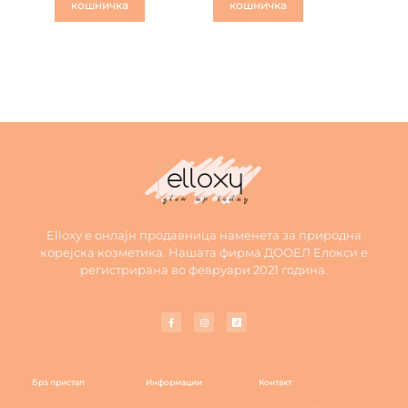
кошничка
кошничка
Elloxy е онлајн продавница наменета за природна
корејска козметика. Нашата фирма ДООЕЛ Елокси е
регистрирана во февруари 2021 година.
Брз пристап
Информации
Контакт