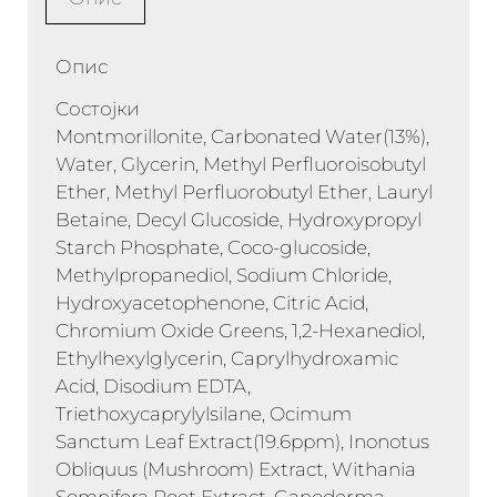
Опис
Состојки
Montmorillonite, Carbonated Water(13%),
Water, Glycerin, Methyl Perfluoroisobutyl
Ether, Methyl Perfluorobutyl Ether, Lauryl
Betaine, Decyl Glucoside, Hydroxypropyl
Starch Phosphate, Coco-glucoside,
Methylpropanediol, Sodium Chloride,
Hydroxyacetophenone, Citric Acid,
Chromium Oxide Greens, 1,2-Hexanediol,
Ethylhexylglycerin, Caprylhydroxamic
Acid, Disodium EDTA,
Triethoxycaprylylsilane, Ocimum
Sanctum Leaf Extract(19.6ppm), Inonotus
Obliquus (Mushroom) Extract, Withania
Somnifera Root Extract, Ganoderma