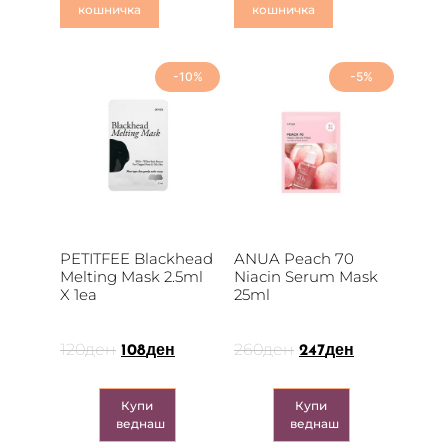
кошничка
кошничка
-10%
-5%
PETITFEE Blackhead
ANUA Peach 70
Melting Mask 2.5ml
Niacin Serum Mask
X 1ea
25ml
120
ден
260
ден
108
ден
247
ден
Купи
Купи
веднаш
веднаш