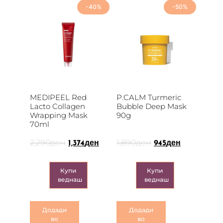
-40%
-50%
MEDIPEEL Red
P.CALM Turmeric
Lacto Collagen
Bubble Deep Mask
Wrapping Mask
90g
70ml
2,290
ден
1,890
ден
1,374
ден
945
ден
Купи
Купи
веднаш
веднаш
Додади
Додади
во
во