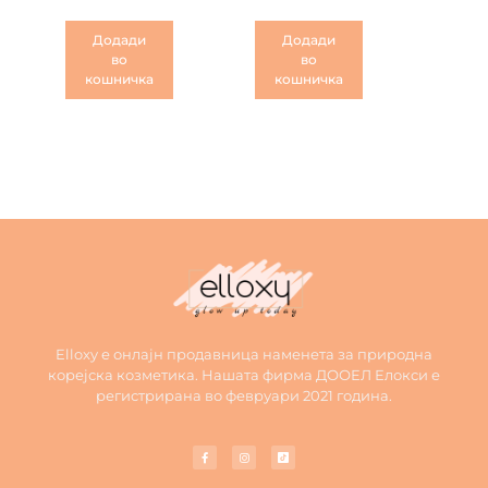
Додади
Додади
во
во
кошничка
кошничка
Elloxy е онлајн продавница наменета за природна
корејска козметика. Нашата фирма ДООЕЛ Елокси е
регистрирана во февруари 2021 година.