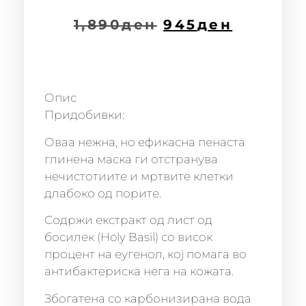
1,890
ден
945
ден
Опис
Придобивки:
Оваа нежна, но ефикасна пенаста
глинена маска ги отстранува
нечистотиите и мртвите клетки
длабоко од порите.
Содржи екстракт од лист од
босилек (Holy Basil) со висок
процент на еугенол, кој помага во
антибактериска нега на кожата.
Збогатена со карбонизирана вода