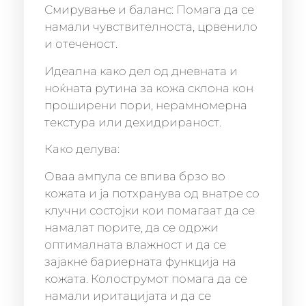
Смирување и баланс: Помага да се
намали чувствителноста, црвенило
и отеченост.
Идеална како дел од дневната и
ноќната рутина за кожа склона кон
проширени пори, нерамномерна
текстура или дехидрираност.
Како делува:
Оваа ампула се впива брзо во
кожата и ја потхранува од внатре со
клучни состојки кои помагаат да се
намалат порите, да се одржи
оптималната влажност и да се
зајакне бариерната функција на
кожата. Колострумот помага да се
намали иритацијата и да се