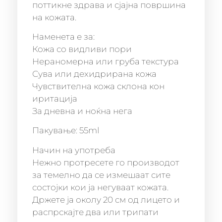
поттикне здрава и сјајна површина
на кожата.
Наменета е за:
Кожа со видливи пори
Нераномерна или груба текстура
Сува или дехидрирана кожа
Чувствителна кожа склона кон
иритација
За дневна и ноќна нега
Пакување: 55ml
Начин на употреба
Нежно протресете го производот
за темелно да се измешаат сите
состојки кои ја негуваат кожата.
Држете ја околу 20 см од лицето и
распрскајте два или трипати