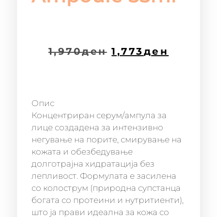
1,970
ден
1,773
ден
Опис
Концентриран серум/ампула за
лице создадена за интензивно
негување на порите, смирување на
кожата и обезбедување
долготрајна хидратација без
лепливост. Формулата е засилена
со колострум (природна супстанца
богата со протеини и нутритиенти),
што ја прави идеална за кожа со