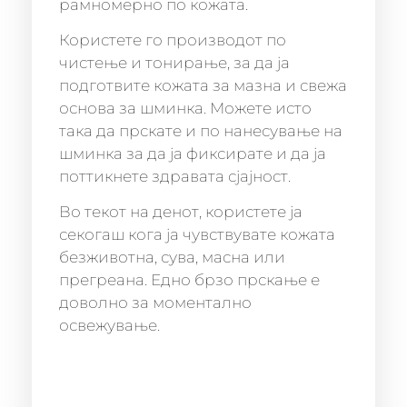
рамномерно по кожата.
Користете го производот по
чистење и тонирање, за да ја
подготвите кожата за мазна и свежа
основа за шминка. Можете исто
така да прскате и по нанесување на
шминка за да ја фиксирате и да ја
поттикнете здравата сјајност.
Во текот на денот, користете ја
секогаш кога ја чувствувате кожата
безживотна, сува, масна или
прегреана. Едно брзо прскање е
доволно за моментално
освежување.