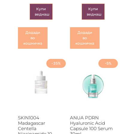
Купи
Купи
веднаш
веднаш
Додади
Додади
во
во
кошничка
кошничка
-35%
-5%
SKIN1004
ANUA PDRN
Madagascar
Hyaluronic Acid
Centella
Capsule 100 Serum
Niacinamide 10
30ml