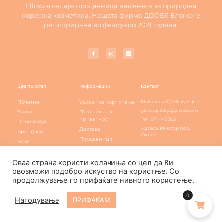
Elloxy е онлајн продавница наменета за природна
корејска козметика. Нашата фирма ДООЕЛ Елокси е
регистрирана во февруари 2021 година.
Брз пристап
Информации
Контакт
Почетна
Услови за користење
Mail: contact@elloxy.mk
glow.up.2day@gmail.com
За нас
Политика на
приватност
Тел: 071 443 305
Производи
Адреса: Рамстор мол,
Достава
Брендови
Скопје
Продавници
Блог
Elloxy loyalty
Контакт
Оваа страна користи колачиња со цел да Ви
овозможи подобро искуство на користње. Со
продолжување го прифаќате нивното користење.
Elloxy Cosmetic © All rights reserved
0
Нагодување
ПРИФАЌАМ