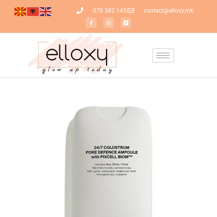
070 382 145
contact@elloxy.mk