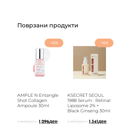
Поврзани продукти
-10%
-10%
AMPLE N Entangle
KSECRET SEOUL
Shot Collagen
1988 Serum : Retinal
Ampoule 30ml
Liposome 2% +
Black Ginseng 30ml
1,440
ден
1,490
ден
1,296
ден
1,341
ден