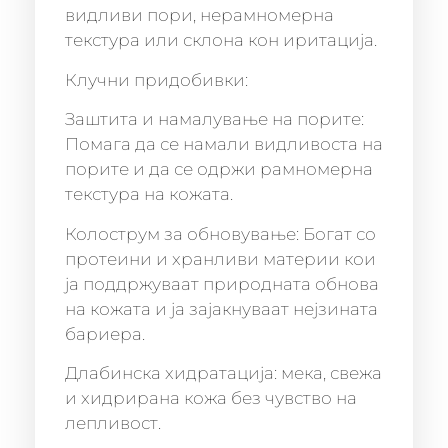
видливи пори, нерамномерна
текстура или склона кон иритација.
Клучни придобивки:
Заштита и намалување на порите:
Помага да се намали видливоста на
порите и да се одржи рамномерна
текстура на кожата.
Колострум за обновување: Богат со
протеини и хранливи материи кои
ја поддржуваат природната обнова
на кожата и ја зајакнуваат нејзината
бариера.
Длабинска хидратација: мека, свежа
и хидрирана кожа без чувство на
лепливост.