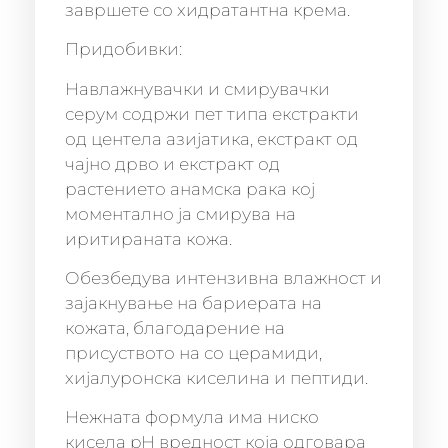
завршете со хидратантна крема.
Придобивки:
Навлажнувачки и смирувачки
серум содржи пет типа екстракти
од центела азијатика, екстракт од
чајно дрво и екстракт од
растението анамска рака кој
моментално ја смирува на
иритираната кожа.
Обезбедува интензивна влажност и
зајакнување на бариерата на
кожата, благодарение на
присуството на со церамиди,
хијалуронска киселина и пептиди.
Нежната формула има ниско
кисела pH вредност која одговара