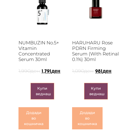
NUMBUZIN No.5+
HАRUHARU Rose
Vitamin
PDRN Firming
Concentrated
Serum (with Retinal
Serum 30ml
0.1%) 30ml
1,990
ден
1,090
ден
1,791
ден
981
ден
Купи
Купи
веднаш
веднаш
Додади
Додади
во
во
кошничка
кошничка