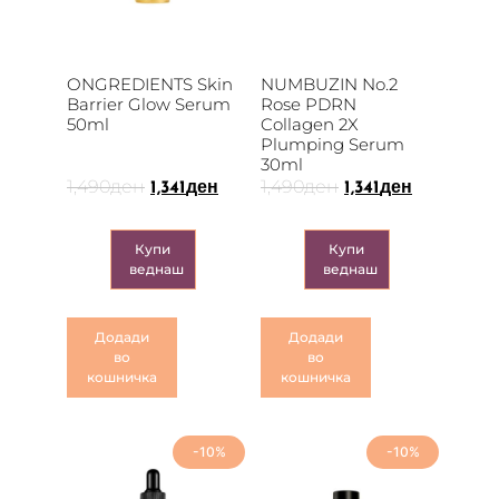
ONGREDIENTS Skin
NUMBUZIN No.2
Barrier Glow Serum
Rose PDRN
50ml
Collagen 2X
Plumping Serum
30ml
1,490
ден
1,490
ден
1,341
ден
1,341
ден
Купи
Купи
веднаш
веднаш
Додади
Додади
во
во
кошничка
кошничка
-10%
-10%