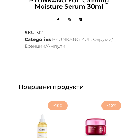
PYUNKANG YUL Calming
Moisture Serum 30ml
SKU
312
Categories
PYUNKANG YUL
,
Серуми/
Есенции/Ампули
Поврзани продукти
-10%
-10%