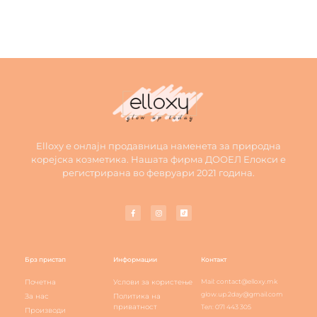
Elloxy е онлајн продавница наменета за природна
корејска козметика. Нашата фирма ДООЕЛ Елокси е
регистрирана во февруари 2021 година.
Брз пристап
Информации
Контакт
Почетна
Услови за користење
Mail: contact@elloxy.mk
glow.up.2day@gmail.com
За нас
Политика на
приватност
Тел: 071 443 305
Производи