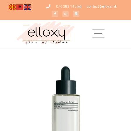
070 382 145
contact@elloxy.mk