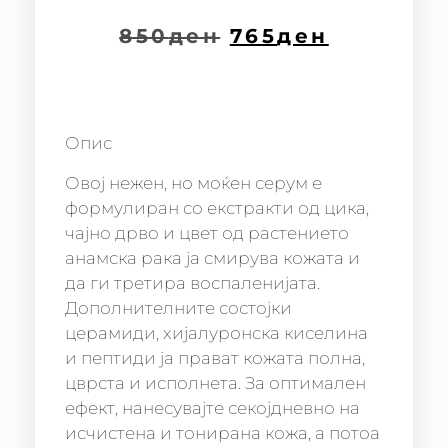
850
ден
765
ден
Опис
Овој нежен, но моќен серум е
формулиран со екстракти од цика,
чајно дрво и цвет од растението
анамска рака ја смирува кожата и
да ги третира воспаленијата.
Дополнителните состојки
церамиди, хијалуронска киселина
и пептиди ја прават кожата полна,
цврста и исполнета. За оптимален
ефект, нанесувајте секојдневно на
исчистена и тонирана кожа, а потоа