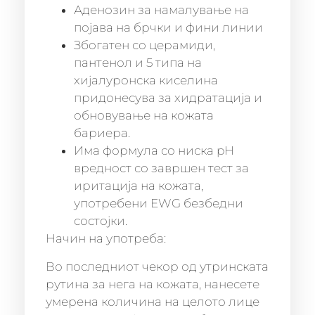
Аденозин за намалување на
појава на брчки и фини линии
Збогатен со церамиди,
пантенол и 5 типа на
хијалуронска киселина
придонесува за хидратација и
обновување на кожата
бариера.
Има формула со ниска pH
вредност со завршен тест за
иритација на кожата,
употребени EWG безбедни
состојки.
Начин на употреба:
Во последниот чекор од утринската
рутина за нега на кожата, нанесете
умерена количина на целото лице