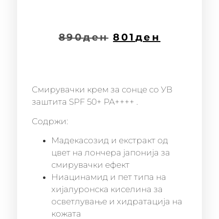
890
ден
801
ден
Смирувачки крем за сонце со УВ
заштита SPF 50+ PA++++ .
Содржи:
Мадекасозид и екстракт од
цвет на лончера јапонија за
смирувачки ефект
Ниацинамид и пет типа на
хијалуронска киселина за
осветлување и хидратација на
кожата