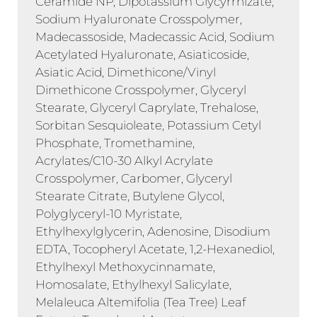
Ceramide NP, Dipotassium Glycyrrhizate,
Sodium Hyaluronate Crosspolymer,
Madecassoside, Madecassic Acid, Sodium
Acetylated Hyaluronate, Asiaticoside,
Asiatic Acid, Dimethicone/Vinyl
Dimethicone Crosspolymer, Glyceryl
Stearate, Glyceryl Caprylate, Trehalose,
Sorbitan Sesquioleate, Potassium Cetyl
Phosphate, Tromethamine,
Acrylates/C10-30 Alkyl Acrylate
Crosspolymer, Carbomer, Glyceryl
Stearate Citrate, Butylene Glycol,
Polyglyceryl-10 Myristate,
Ethylhexylglycerin, Adenosine, Disodium
EDTA, Tocopheryl Acetate, 1,2-Hexanediol,
Ethylhexyl Methoxycinnamate,
Homosalate, Ethylhexyl Salicylate,
Melaleuca Altemifolia (Tea Tree) Leaf