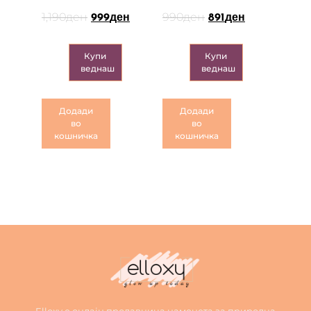
1,190
ден
990
ден
999
ден
891
ден
Купи
Купи
веднаш
веднаш
Додади
Додади
во
во
кошничка
кошничка
Elloxy е онлајн продавница наменета за природна