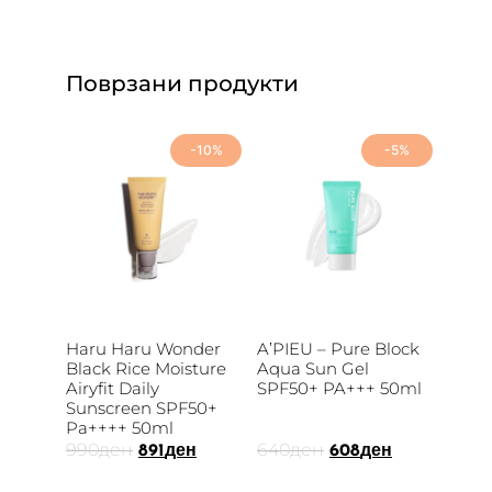
Поврзани продукти
-10%
-5%
Haru Haru Wonder
A’PIEU – Pure Block
Black Rice Moisture
Aqua Sun Gel
Airyfit Daily
SPF50+ PA+++ 50ml
Sunscreen SPF50+
Pa++++ 50ml
990
ден
640
ден
891
ден
608
ден