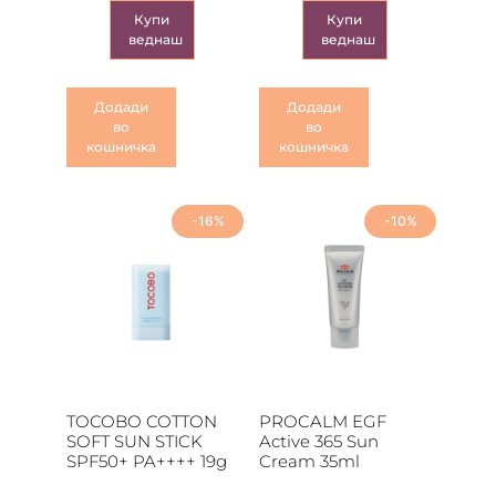
Купи
Купи
веднаш
веднаш
Додади
Додади
во
во
кошничка
кошничка
-16%
-10%
TOCOBO COTTON
PROCALM EGF
SOFT SUN STICK
Active 365 Sun
SPF50+ PA++++ 19g
Cream 35ml