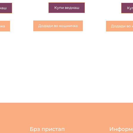
Купи веднаш
наш
Ку
Додади во кошничка
чка
Додади во 
Брз пристап
Информ