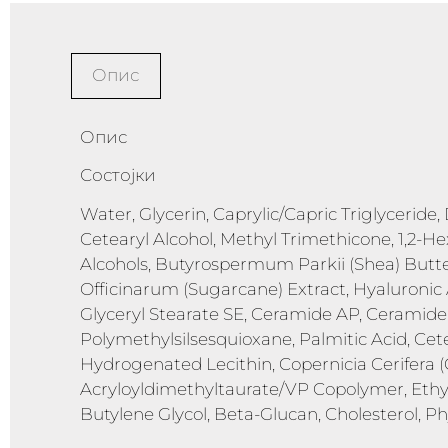
Опис
Опис
Состојки
Water, Glycerin, Caprylic/Capric Triglyceride
Cetearyl Alcohol, Methyl Trimethicone, 1,2-He
Alcohols, Butyrospermum Parkii (Shea) Butt
Officinarum (Sugarcane) Extract, Hyaluronic
Glyceryl Stearate SE, Ceramide AP, Ceramid
Polymethylsilsesquioxane, Palmitic Acid, Cetea
Hydrogenated Lecithin, Copernicia Cerifera
Acryloyldimethyltaurate/VP Copolymer, Ethylh
Butylene Glycol, Beta-Glucan, Cholesterol, 