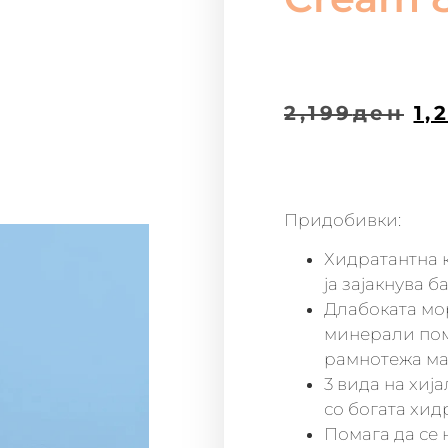
2,199
ден
1,
Придобивки:
Хидратантна 
ја зајакнува 
Длабоката мор
минерали пом
рамнотежа ма
3 вида на хиј
со богата хид
Помага да се 