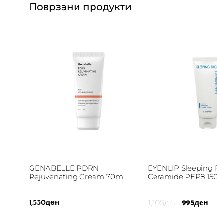
Поврзани продукти
GENABELLE PDRN
EYENLIP Sleeping 
Rejuvenating Cream 70ml
Ceramide PEP8 15
1,105
ден
1,530
ден
995
ден