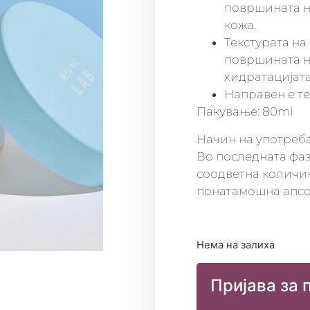
површината на
кожа.
Текстурата на
површината н
хидратацијата
Направен е те
Пакување: 80ml
Начин на употреба
Во последната фаза
соодветна количин
понатамошна апсо
Нема на залиха
Пријава за 