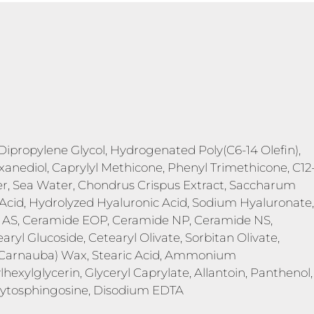
, Dipropylene Glycol, Hydrogenated Poly(C6-14 Olefin),
xanediol, Caprylyl Methicone, Phenyl Trimethicone, C12
er, Sea Water, Chondrus Crispus Extract, Saccharum
 Acid, Hydrolyzed Hyaluronic Acid, Sodium Hyaluronate,
e AS, Ceramide EOP, Ceramide NP, Ceramide NS,
ryl Glucoside, Cetearyl Olivate, Sorbitan Olivate,
 (Carnauba) Wax, Stearic Acid, Ammonium
exylglycerin, Glyceryl Caprylate, Allantoin, Panthenol,
Phytosphingosine, Disodium EDTA