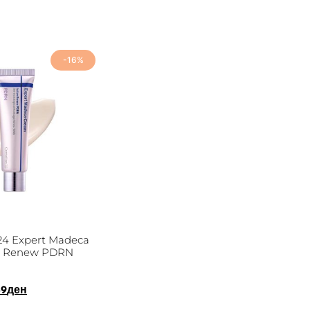
-16%
4 Expert Madeca
e Renew PDRN
89
ден