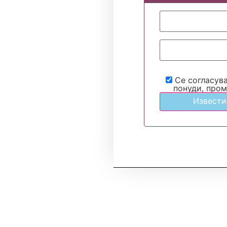
Се согласув
понуди, пром
Извести