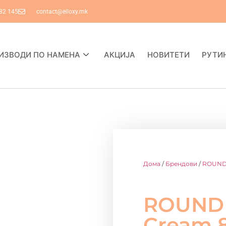
82 145
contact@elloxy.mk
ИЗВОДИ ПО НАМЕНА
АКЦИЈА
НОВИТЕТИ
РУТИ
Дома
/
Брендови
/
ROUND
ROUND 
Cream 