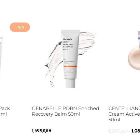
-10%
Pack
GENABELLE PDRN Enriched
CENTELLIAN2
0ml
Recovery Balm 50ml
Cream Activ
50ml
1,290
ден
1,399
ден
1,0