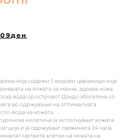
209
ден
крема која содржи 5 видови церамиди која
бариерата на кожата за мазна, здрава кожа.
ска вода од островот Докдо збогатена со
ага во одржување на оптималната
сло-вода на кожата.
алуронска киселина ја исполнуваат кожата
ратција и ја одржуваат свежината 24 часа.
намалат мртвите клетки на кожата на