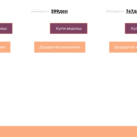
665
ден
830
ден
599
ден
747
д
наш
Купи веднаш
Ку
чка
Додади во кошничка
Додади во 