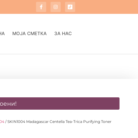
НА
МОЈА СМЕТКА
ЗА НАС
оени!
004
/ SKIN1004 Madagascar Centella Tea-Trica Purifying Toner