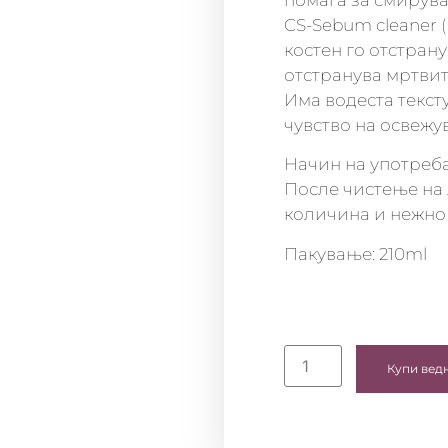
помага за смирува
CS-Sebum cleaner (
костен го отстран
отстранува мртвит
Има водеста тексту
чувство на освежу
Начин на употреба
После чистење на 
количина и нежно 
Пакување: 210ml
Купи вед