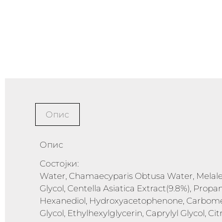
Опис
Опис
Состојки:
Water, Chamaecyparis Obtusa Water, Melaleuc
Glycol, Centella Asiatica Extract(9.8%), Propan
Hexanediol, Hydroxyacetophenone, Carbomer
Glycol, Ethylhexylglycerin, Caprylyl Glycol, Ci