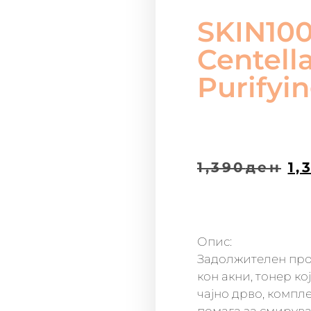
SKIN10
Centella
Purifyi
1,390
ден
1,
Опис:
Задолжителен про
кон акни, тонер ко
чајно дрво, компле