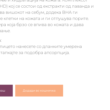
ње и хидратација на кожата. Комплексот
HD) кој се состои од екстракти од лаванда и
ува вишокот на себум, додека BHA ги
е клетки на кожата и ги отпушува порите.
ра која брзо се впива во кожата и дава
вање.
:
лицето нанесете со дланките умерена
тапкајте за подобра апсорпција.
наш
Додади во кошничка