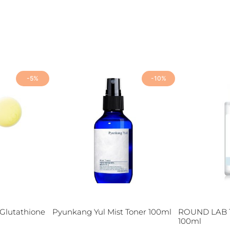
-5%
-10%
lutathione
Pyunkang Yul Mist Toner 100ml
ROUND LAB 1
100ml