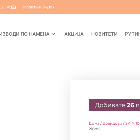
82 145
contact@elloxy.mk
ИЗВОДИ ПО НАМЕНА
АКЦИЈА
НОВИТЕТИ
РУТИ
Добивате
26
п
Дома
/
Брендови
/
SKIN 1
210ml