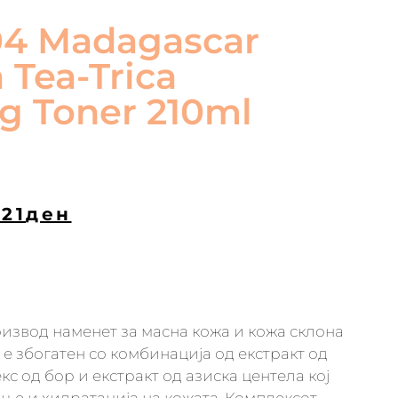
04 Madagascar
 Tea-Trica
ng Toner 210ml
321
ден
извод наменет за мaсна кожа и кожа склона
ј е збогатен со комбинација од екстракт од
кс од бор и екстракт од азиска центела кој