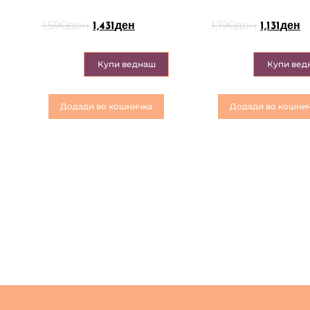
1,590
ден
1,190
ден
1,431
ден
1,131
ден
Купи веднаш
Купи вед
Додади во кошничка
Додади во кошни