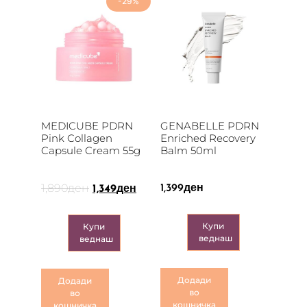
-29%
MEDICUBE PDRN
GENABELLE PDRN
Pink Collagen
Enriched Recovery
Capsule Cream 55g
Balm 50ml
1,890
ден
1,399
ден
1,349
ден
Купи
Купи
веднаш
веднаш
Додади
Додади
во
во
кошничка
кошничка