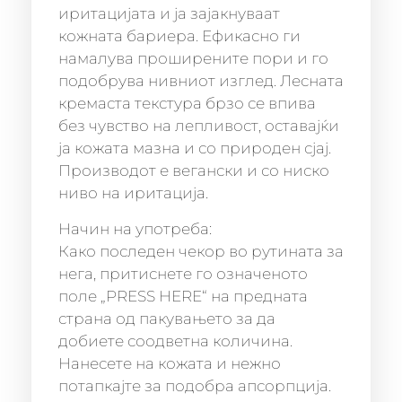
иритацијата и ја зајакнуваат
кожната бариера. Ефикасно ги
намалува проширените пори и го
подобрува нивниот изглед. Лесната
кремаста текстура брзо се впива
без чувство на лепливост, оставајќи
ја кожата мазна и со природен сјај.
Производот е вегански и со ниско
ниво на иритација.
Начин на употреба:
Како последен чекор во рутината за
нега, притиснете го означеното
поле „PRESS HERE“ на предната
страна од пакувањето за да
добиете соодветна количина.
Нанесете на кожата и нежно
потапкајте за подобра апсорпција.