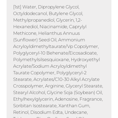
[1st] Water, Dipropylene Glycol,
Octyldodecanol, Butylene Glycol,
Methylpropanediol, Glycerin, 1,2-
Hexanediol, Niacinamide, Caprylyl
Methicone, Helianthus Annuus
(Sunflower) Seed Oil, Ammonium
Acryloyldimethyltaurate/Vp Copolymer,
Polyglyceryl-10 Behenate/Eicosadioate,
Polymethylsilsesquioxane, Hydroxyethyl
Acrylate/Sodium Acryloyldimethyl
Taurate Copolymer, Polyglyceryl-2
Stearate, Acrylates/C10-30 Alkyl Acrylate
Crosspolymer, Arginine, Glyceryl Stearate,
Stearyl Alcohol, Glycine Soja (Soybean) Oil,
Ethylhexylglycerin, Adenosine, Fragrance,
Sorbitan Isostearate, Xanthan Gum,
Retinol, Disodium Edta, Undecane,