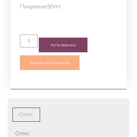
Пакување:50ml
Купи веднаш
Додади во кошничка
Опис
Опис