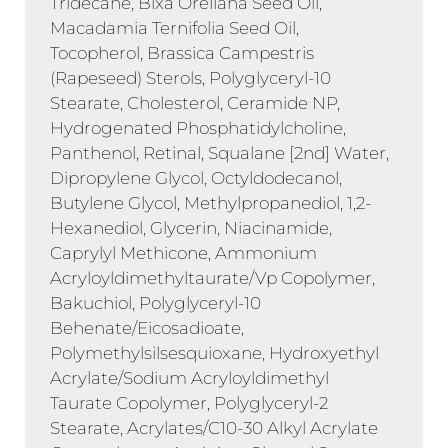
Tridecane, Bixa Orellana Seed Oil,
Macadamia Ternifolia Seed Oil,
Tocopherol, Brassica Campestris
(Rapeseed) Sterols, Polyglyceryl-10
Stearate, Cholesterol, Ceramide NP,
Hydrogenated Phosphatidylcholine,
Panthenol, Retinal, Squalane [2nd] Water,
Dipropylene Glycol, Octyldodecanol,
Butylene Glycol, Methylpropanediol, 1,2-
Hexanediol, Glycerin, Niacinamide,
Caprylyl Methicone, Ammonium
Acryloyldimethyltaurate/Vp Copolymer,
Bakuchiol, Polyglyceryl-10
Behenate/Eicosadioate,
Polymethylsilsesquioxane, Hydroxyethyl
Acrylate/Sodium Acryloyldimethyl
Taurate Copolymer, Polyglyceryl-2
Stearate, Acrylates/C10-30 Alkyl Acrylate