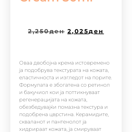
2,250
ден
2,025
ден
Оваа двобојна крема истовремено
ја подобрува текстурата на кожата,
еластичноста и изгледот на порите.
Формулата е збогатена со ретинол
и бакучиол кои ја поттикнуваат
регенерацијата на кожата,
обезбедувајќи помазна текстура и
подобрена цврстина. Керамидите,
скваланот и пантенолот ја
хидрираат кожата, ја смируваат