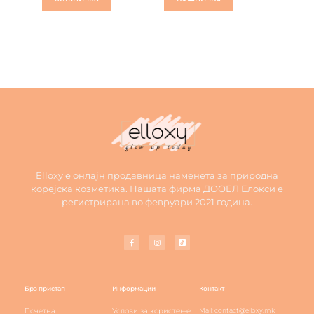
Elloxy е онлајн продавница наменета за природна
корејска козметика. Нашата фирма ДООЕЛ Елокси е
регистрирана во февруари 2021 година.
Брз пристап
Информации
Контакт
Почетна
Услови за користење
Mail: contact@elloxy.mk