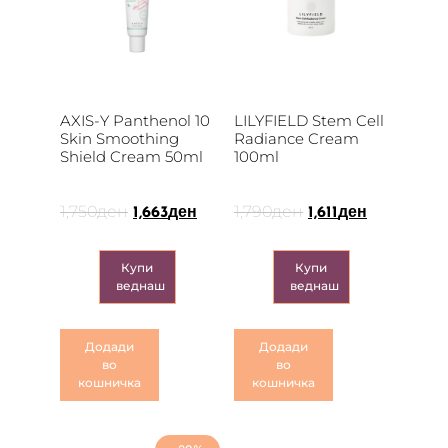
AXIS-Y Panthenol 10
LILYFIELD Stem Cell
Skin Smoothing
Radiance Cream
Shield Cream 50ml
100ml
1,750
ден
1,790
ден
1,663
ден
1,611
ден
Купи
Купи
веднаш
веднаш
Додади
Додади
во
во
кошничка
кошничка