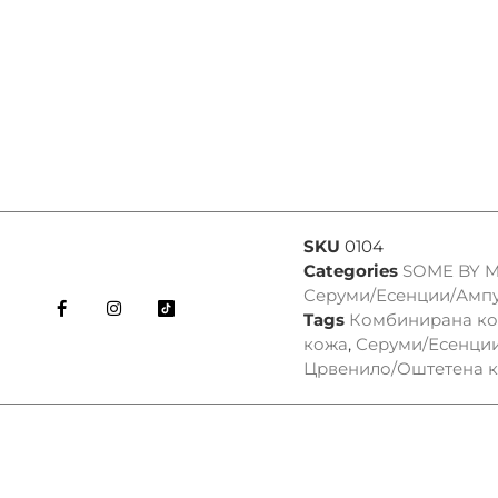
SKU
0104
Categories
SOME BY M
Серуми/Есенции/Амп
Tags
Комбинирана к
кожа
,
Серуми/Есенци
Црвенило/Оштетена 