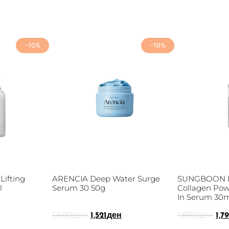
-10%
-10%
ifting
ARENCIA Deep Water Surge
SUNGBOON E
l
Serum 30 50g
Collagen Pow
In Serum 30
1,690
ден
1,890
ден
1,521
ден
1,7