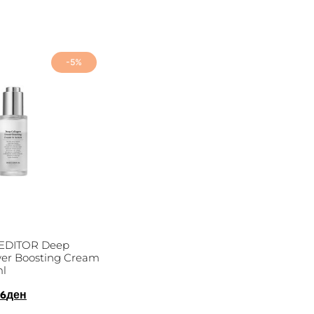
-5%
DITOR Deep
er Boosting Cream
ml
96
ден