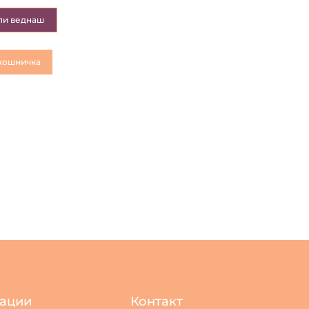
пи веднаш
кошничка
ации
Контакт