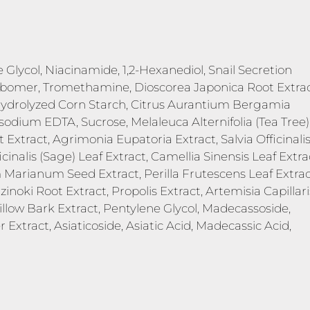
e Glycol, Niacinamide, 1,2-Hexanediol, Snail Secretion
 Carbomer, Tromethamine, Dioscorea Japonica Root Extrac
 Hydrolyzed Corn Starch, Citrus Aurantium Bergamia
isodium EDTA, Sucrose, Melaleuca Alternifolia (Tea Tree)
t Extract, Agrimonia Eupatoria Extract, Salvia Officinali
ficinalis (Sage) Leaf Extract, Camellia Sinensis Leaf Extra
Marianum Seed Extract, Perilla Frutescens Leaf Extrac
noki Root Extract, Propolis Extract, Artemisia Capillari
illow Bark Extract, Pentylene Glycol, Madecassoside,
xtract, Asiaticoside, Asiatic Acid, Madecassic Acid,