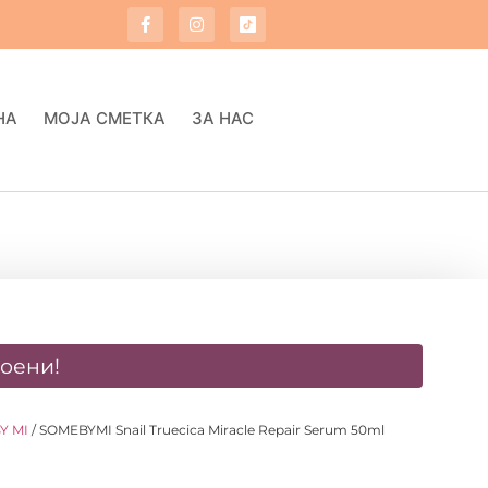
НА
МОЈА СМЕТКА
ЗА НАС
оени!
Y MI
/ SOMEBYMI Snail Truecica Miracle Repair Serum 50ml