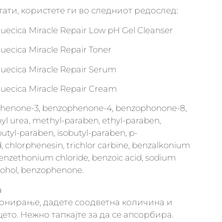
тати, користете ги во следниот редослед:
uecica Miracle Repair Low pH Gel Cleanser
uecica Miracle Repair Toner
ruecica Miracle Repair Serum
ruecica Miracle Repair Cream
henone-3, benzophenone-4, benzophonone-8,
inyl urea, methyl-paraben, ethyl-paraben,
utyl-paraben, isobutyl-paraben, p-
, chlorphenesin, trichlor carbine, benzalkonium
 benzethonium chloride, benzoic acid, sodium
cohol, benzophenone.
а
тонирање, дадете соодветна количина и
цето. Нежно тапкајте за да се апсорбира.