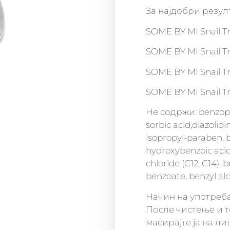
За најдобри резул
SOME BY MI Snail Tr
SOME BY MI Snail Tr
SOME BY MI Snail T
SOME BY MI Snail T
Не содржи: benzop
sorbic acid,diazolid
isopropyl-paraben, b
hydroxybenzoic acid
chloride (C12, C14),
benzoate, benzyl al
Начин на употреб
После чистење и 
масирајте ја на ли