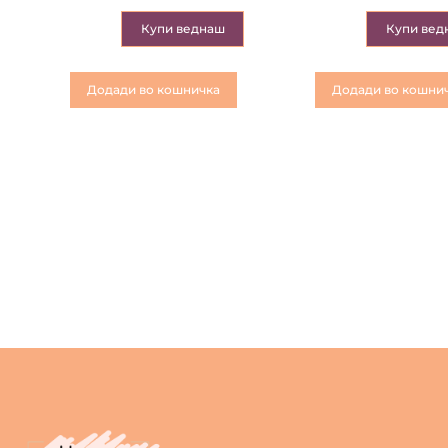
Купи веднаш
Купи вед
Додади во кошничка
Додади во кошни