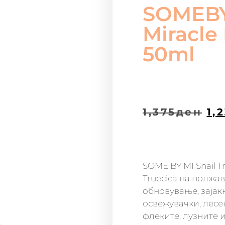
SOMEBYM
Miracle
50ml
1,375
ден
1,
SOME BY MI Snail T
Truecica на полжав
обновување, зајак
освежувачки, лесен
флеките, лузните 