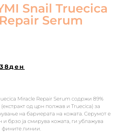
I Snail Truecica
 Repair Serum
238
ден
ruecica Miracle Repair Serum содржи 89%
 (екстракт од црн полжав и Truecica) за
нување на бариерата на кожата. Серумот е
 и брзо ја смирува кожата, ги ублажува
и фините линии.