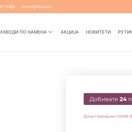
82 145
contact@elloxy.mk
ИЗВОДИ ПО НАМЕНА
АКЦИЈА
НОВИТЕТИ
РУТИ
Добивате
24
п
Дома
/
Брендови
/
SOME B