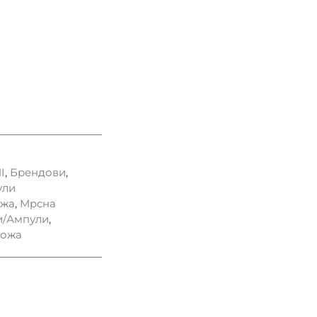
I
,
Брендови
,
ули
ожа
,
Мрсна
и/Ампули
,
кожа