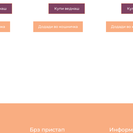
наш
Купи веднаш
Ку
чка
Додади во кошничка
Додади во 
Брз пристап
Информ