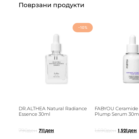
Поврзани продукти
-10%
DR.ALTHEA Natural Radiance
FABYOU Ceramide L
Essence 30ml
Plump Serum 30m
790
ден
1,690
ден
711
ден
1,521
ден