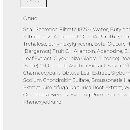
Опис
Опис
Snail Secretion Filtrate (87%), Water, Butylen
Filtrate, C12-14 Pareth-12, C12-14 Pareth-7,
Trehalose, Ethylhexylglycerin, Beta-Glucan,
(Bergamot) Fruit Oil, Allantoin, Adenosine, D
Leaf Extract, Glycyrrhiza Glabra (Licorice) Roo
(Sage) Oil, Centella Asiatica Extract, Salvia Of
Chamaecyparis Obtusa Leaf Extract, Silybum 
Sodium Chondroitin Sulfate, Broussonetia Kazi
Extract, Cimicifuga Dahurica Root Extract, W
Oenothera Biennis (Evening Primrose) Flower E
Phenoxyethanol