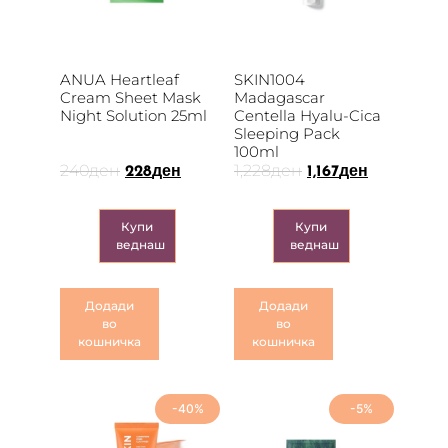
ANUA Heartleaf
SKIN1004
Cream Sheet Mask
Madagascar
Night Solution 25ml
Centella Hyalu-Cica
Sleeping Pack
100ml
240
ден
1,228
ден
228
ден
1,167
ден
Купи
Купи
веднаш
веднаш
Додади
Додади
во
во
кошничка
кошничка
-40%
-5%