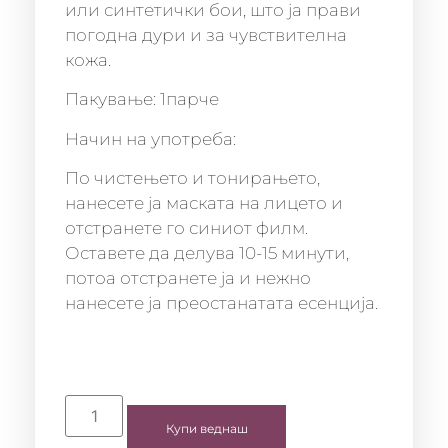
или синтетички бои, што ја прави
погодна дури и за чувствителна
кожа.
Пакување: 1парче
Начин на употреба:
По чистењето и тонирањето,
нанесете ја маската на лицето и
отстранете го синиот филм.
Оставете да делува 10-15 минути,
потоа отстранете ја и нежно
нанесете ја преостанатата есенција.
Купи веднаш