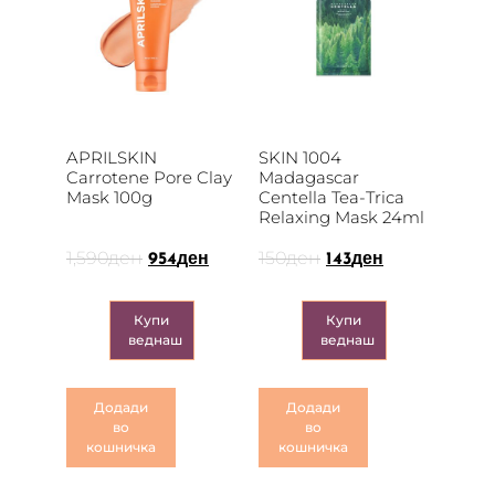
APRILSKIN
SKIN 1004
Carrotene Pore Clay
Madagascar
Mask 100g
Centella Tea-Trica
Relaxing Mask 24ml
1,590
ден
150
ден
954
ден
143
ден
Купи
Купи
веднаш
веднаш
Додади
Додади
во
во
кошничка
кошничка