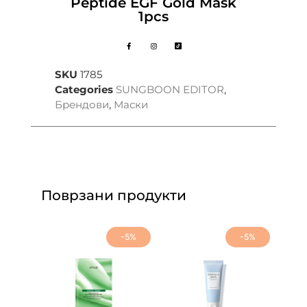
Peptide EGF Gold Mask
1pcs
SKU
1785
Categories
SUNGBOON EDITOR
,
Брендови
,
Маски
Поврзани продукти
-5%
-5%