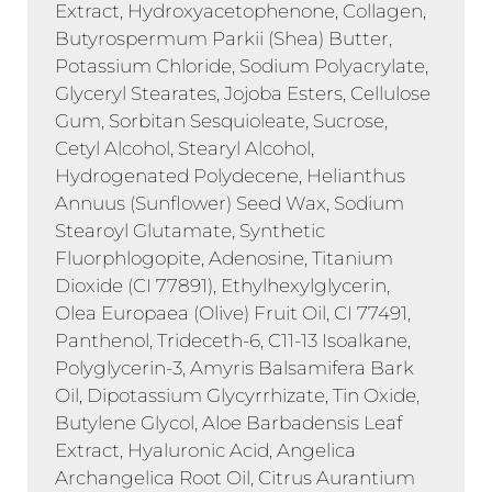
Extract, Hydroxyacetophenone, Collagen,
Butyrospermum Parkii (Shea) Butter,
Potassium Chloride, Sodium Polyacrylate,
Glyceryl Stearates, Jojoba Esters, Cellulose
Gum, Sorbitan Sesquioleate, Sucrose,
Cetyl Alcohol, Stearyl Alcohol,
Hydrogenated Polydecene, Helianthus
Annuus (Sunflower) Seed Wax, Sodium
Stearoyl Glutamate, Synthetic
Fluorphlogopite, Adenosine, Titanium
Dioxide (CI 77891), Ethylhexylglycerin,
Olea Europaea (Olive) Fruit Oil, CI 77491,
Panthenol, Trideceth-6, C11-13 Isoalkane,
Polyglycerin-3, Amyris Balsamifera Bark
Oil, Dipotassium Glycyrrhizate, Tin Oxide,
Butylene Glycol, Aloe Barbadensis Leaf
Extract, Hyaluronic Acid, Angelica
Archangelica Root Oil, Citrus Aurantium