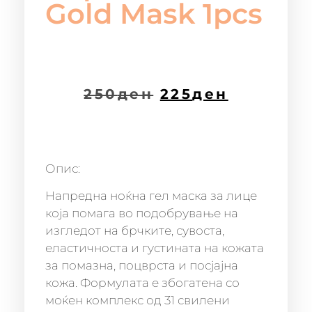
Gold Mask 1pcs
250
ден
225
ден
Опис:
Напредна ноќна гел маска за лице
која помага во подобрување на
изгледот на брчките, сувоста,
еластичноста и густината на кожата
за помазна, поцврста и посјајна
кожа. Формулата е збогатена со
моќен комплекс од 31 свилени