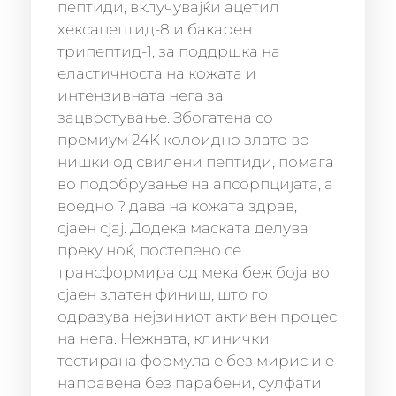
пептиди, вклучувајќи ацетил
хексапептид-8 и бакарен
трипептид-1, за поддршка на
еластичноста на кожата и
интензивната нега за
зацврстување. Збогатена со
премиум 24K колоидно злато во
нишки од свилени пептиди, помага
во подобрување на апсорпцијата, а
воедно ? дава на кожата здрав,
сјаен сјај. Додека маската делува
преку ноќ, постепено се
трансформира од мека беж боја во
сјаен златен финиш, што го
одразува нејзиниот активен процес
на нега. Нежната, клинички
тестирана формула е без мирис и е
направена без парабени, сулфати