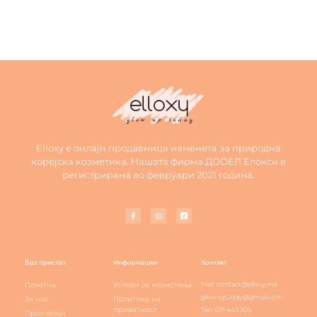
Elloxy е онлајн продавница наменета за природна
корејска козметика. Нашата фирма ДООЕЛ Елокси е
регистрирана во февруари 2021 година.
Брз пристап
Информации
Контакт
Почетна
Услови за користење
Mail: contact@elloxy.mk
glow.up.2day@gmail.com
За нас
Политика на
приватност
Тел: 071 443 305
Производи