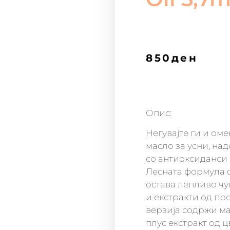
850
ден
Опис:
Негувајте ги и оме
масло за усни, на
со антиоксиданси к
Лесната формула с
остава лепливо чу
и екстракти од про
верзија содржи ма
плус екстракт од 