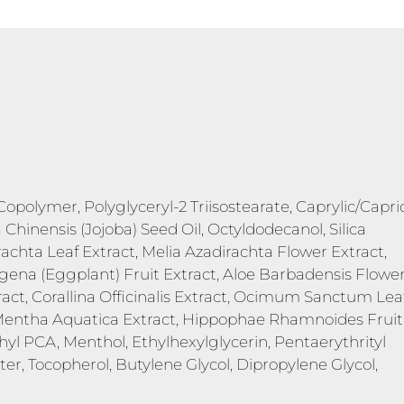
Copolymer, Polyglyceryl-2 Triisostearate, Caprylic/Capri
Chinensis (Jojoba) Seed Oil, Octyldodecanol, Silica
rachta Leaf Extract, Melia Azadirachta Flower Extract,
gena (Eggplant) Fruit Extract, Aloe Barbadensis Flowe
act, Corallina Officinalis Extract, Ocimum Sanctum Lea
, Mentha Aquatica Extract, Hippophae Rhamnoides Fruit
thyl PCA, Menthol, Ethylhexylglycerin, Pentaerythrityl
r, Tocopherol, Butylene Glycol, Dipropylene Glycol,