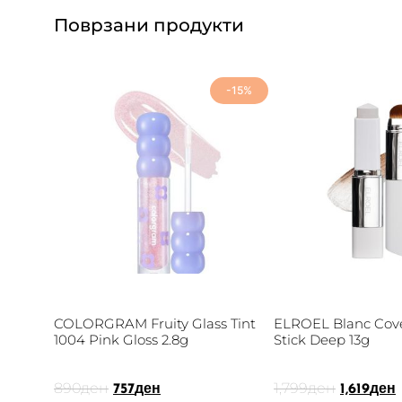
Поврзани продукти
-15%
COLORGRAM Fruity Glass Tint
ELROEL Blanc Cov
1004 Pink Gloss 2.8g
Stick Deep 13g
890
ден
1,799
ден
757
ден
1,619
ден