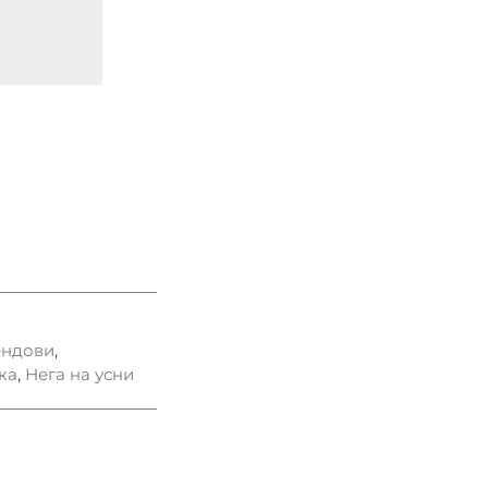
ендови
,
ка
,
Нега на усни