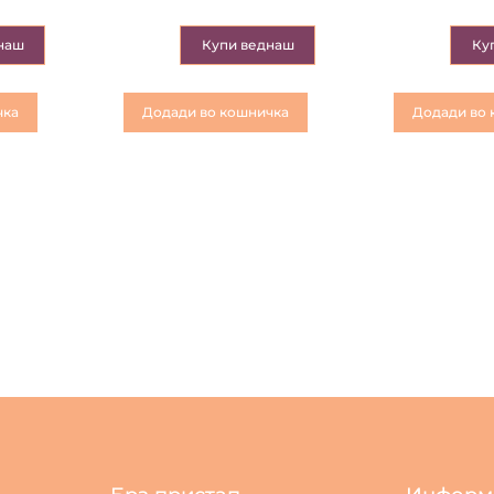
наш
Купи веднаш
Ку
чка
Додади во кошничка
Додади во 