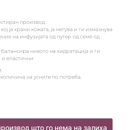
естиран производ.
кој ја храни кожата, ја негува и ги измазнува
ние на инфузијата од путер од семе од
и балансира нивото на хидратација и ги
 и еластични.
:
количина на усните по потреба.
производ што го нема на залиха