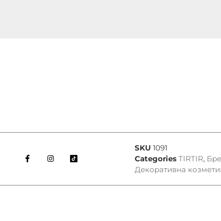
SKU
1091
Categories
TIRTIR
,
Бр
Декоративна козмети