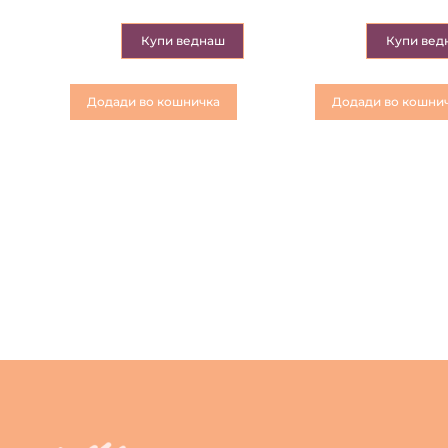
Купи веднаш
Купи вед
Додади во кошничка
Додади во кошни