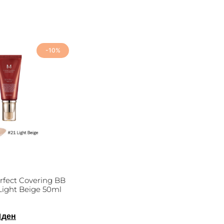
-10%
fect Covering BB
Light Beige 50ml
1
ден