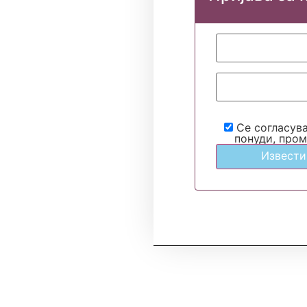
Се согласув
понуди, пром
Извести