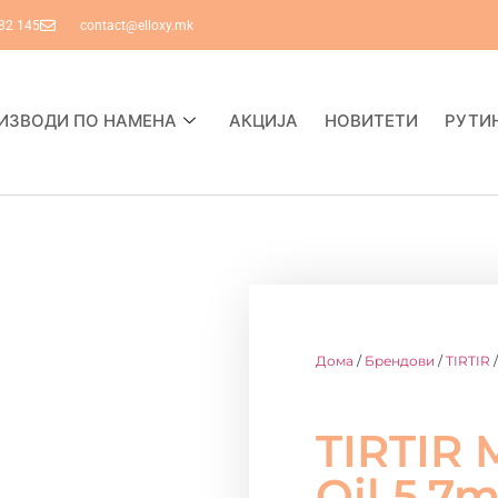
82 145
contact@elloxy.mk
ИЗВОДИ ПО НАМЕНА
АКЦИЈА
НОВИТЕТИ
РУТИ
Дома
/
Брендови
/
TIRTIR
/
TIRTIR 
Oil 5,7m