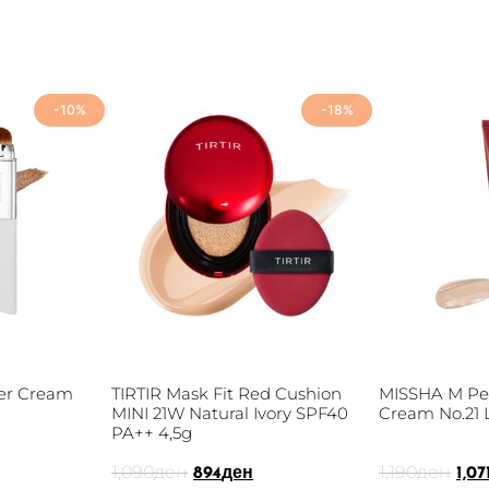
-10%
-18%
er Cream
TIRTIR Mask Fit Red Cushion
MISSHA M Per
MINI 21W Natural Ivory SPF40
Cream No.21 
PA++ 4,5g
1,090
ден
1,190
ден
894
ден
1,07