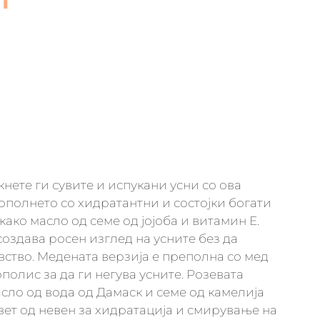
кнете ги сувите и испукани усни со ова
дополнето со хидратантни и состојки богати
ако масло од семе од јојоба и витамин Е.
оздава росен изглед на усните без да
вство. Медената верзија е преполна со мед
полис за да ги негува усните. Розевата
сло од вода од Дамаск и семе од камелија
цвет од невен за хидратација и смирување на