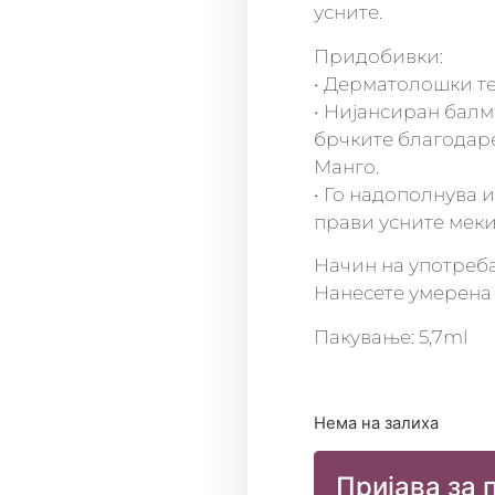
усните.
Придобивки:
• Дерматолошки т
• Нијансиран балм 
брчките благодаре
Манго.
• Го надополнува 
прави усните меки
Начин на употреба
Нанесете умерена 
Пакување: 5,7ml
Нема на залиха
Пријава за 