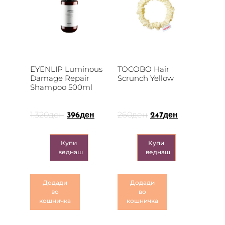
EYENLIP Luminous
TOCOBO Hair
Damage Repair
Scrunch Yellow
Shampoo 500ml
1,320
ден
260
ден
396
ден
247
ден
Купи
Купи
веднаш
веднаш
Додади
Додади
во
во
кошничка
кошничка