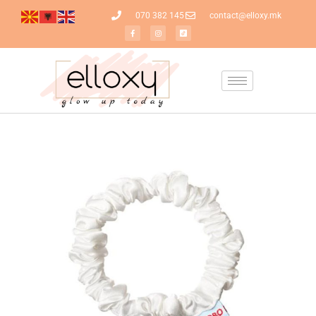
070 382 145
contact@elloxy.mk