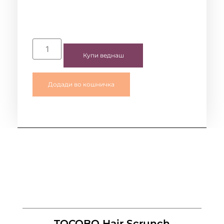
Купи веднаш
Додади во кошничка
TOCOBO Hair Scrunch