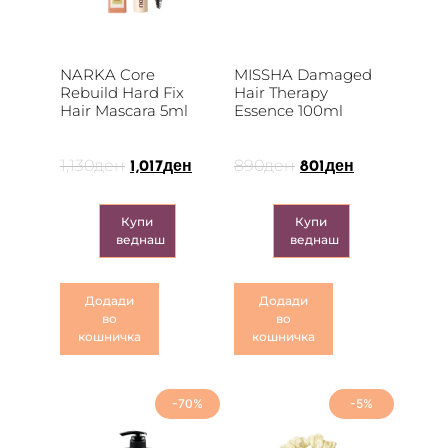
NARKA Core
MISSHA Damaged
Rebuild Hard Fix
Hair Therapy
Hair Mascara 5ml
Essence 100ml
1,130
ден
890
ден
1,017
ден
801
ден
Купи
Купи
веднаш
веднаш
Додади
Додади
во
во
кошничка
кошничка
-70%
-5%