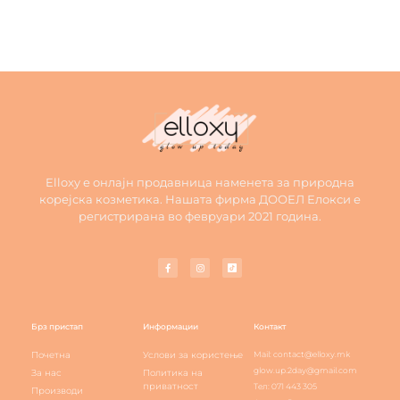
Elloxy е онлајн продавница наменета за природна
корејска козметика. Нашата фирма ДООЕЛ Елокси е
регистрирана во февруари 2021 година.
Брз пристап
Информации
Контакт
Почетна
Услови за користење
Mail: contact@elloxy.mk
glow.up.2day@gmail.com
За нас
Политика на
приватност
Тел: 071 443 305
Производи