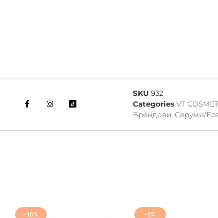
SKU
932
Categories
VT COSMET
Брендови
,
Серуми/Ес
-10%
-5%