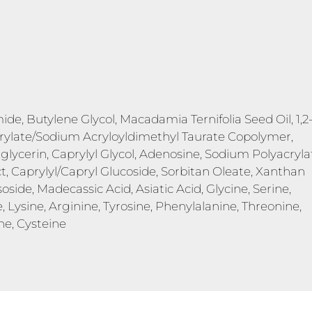
ide, Butylene Glycol, Macadamia Ternifolia Seed Oil, 1,2
crylate/Sodium Acryloyldimethyl Taurate Copolymer,
lglycerin, Caprylyl Glycol, Adenosine, Sodium Polyacryla
t, Caprylyl/Capryl Glucoside, Sorbitan Oleate, Xanthan
side, Madecassic Acid, Asiatic Acid, Glycine, Serine,
, Lysine, Arginine, Tyrosine, Phenylalanine, Threonine,
ine, Cysteine