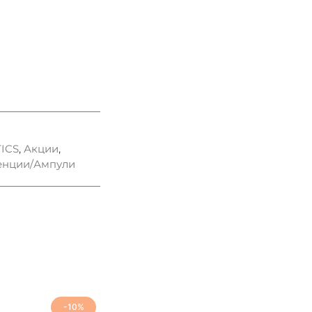
ICS
,
Акции
,
енции/Ампули
-10%