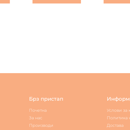
Брз пристап
Информ
Почетна
Услови за
За нас
Политика 
Производи
Достава