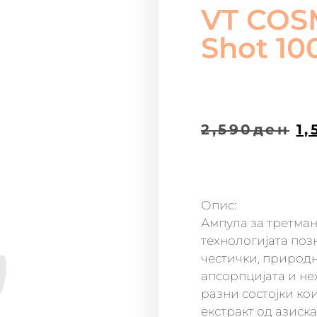
VT COS
Shot 10
2,590
ден
1,
Опис:
Ампула за третман
технологијата поз
честички, природн
апсорпцијата и не
разни состојки к
екстракт од азиска