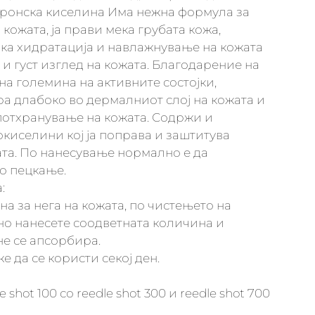
уронска киселина Има нежна формула за
 кожата, ја прави мека грубата кожа,
ка хидратација и навлажнување на кожата
 и густ изглед на кожата. Благодарение на
а големина на активните состојки,
а длабоко во дермалниот слој на кожата и
потхранување на кожата. Содржи и
киселини кој ја поправа и заштитува
та. По нанесување нормално е да
о пецкање.
:
на за нега на кожата, по чистењето на
о нанесете соодветната количина и
не се апсорбира.
же да се користи секој ден.
 shot 100 со reedle shot 300 и reedle shot 700