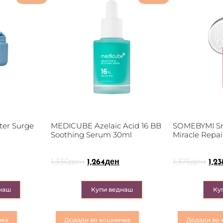
er Surge
MEDICUBE Azelaic Acid 16 BB
SOMEBYMI Sna
Soothing Serum 30ml
Miracle Repa
1,330
ден
1,375
ден
1,264
ден
1,23
наш
Купи веднаш
Ку
чка
Додади во кошничка
Додади во 