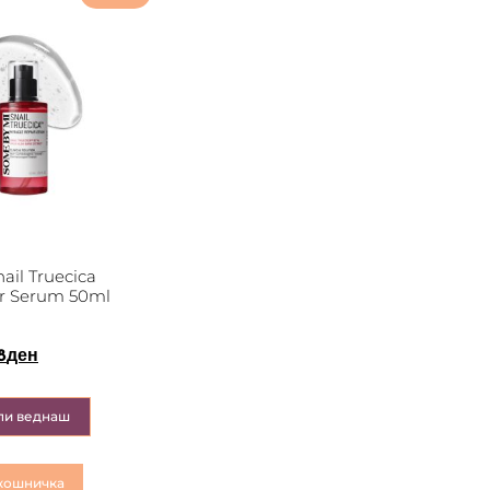
il Truecica
ir Serum 50ml
8
ден
пи веднаш
кошничка