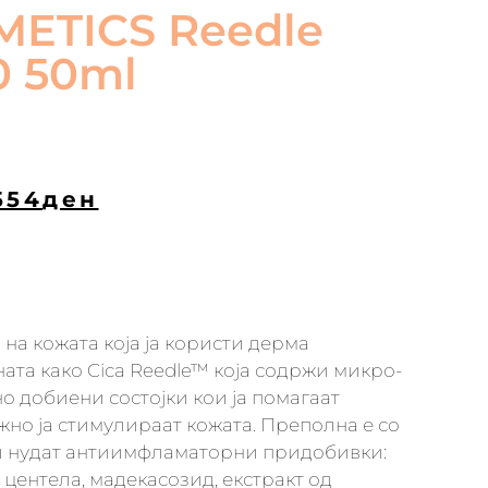
METICS Reedle
0 50ml
554
ден
 на кожата која ја користи дерма
ната како Cica Reedle™ која содржи микро-
о добиени состојки кои ја помагаат
жно ја стимулираат кожата. Преполна е со
ои нудат антиимфламаторни придобивки:
 центела, мадекасозид, екстракт од