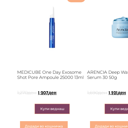
MEDICUBE One Day Exosome
ARENCIA Deep Wat
Shot Pore Ampoule 25000 13ml
Serum 30 50g
1,270
ден
1,690
ден
1,207
ден
1,521
ден
Купи веднаш
Купи вед
Додади во кошничка
Додади во кошни