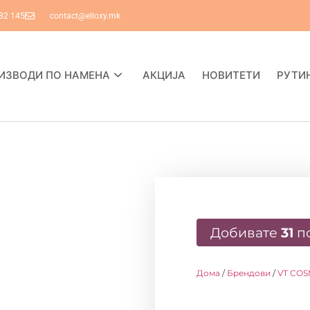
82 145
contact@elloxy.mk
ИЗВОДИ ПО НАМЕНА
АКЦИЈА
НОВИТЕТИ
РУТИ
Добивате
31
п
Дома
/
Брендови
/
VT COS