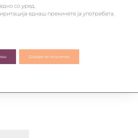
едно со уред.
 иритација еднаш прекинете ја употребата.
наш
Додади во кошничка