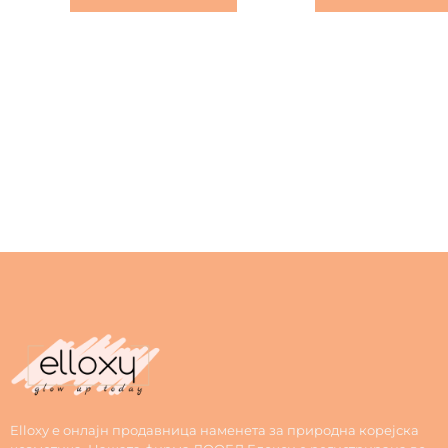
Elloxy е онлајн продавница наменета за природна корејска