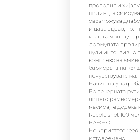
прополис и хијал
пилинг, ја смирува
овозможува длабо
и дава здрав, полн
малата молекуларн
формулата продир
нуди интензивно 
комплекс на амино
бариерата на кожа
почувствувате мал
Начин на употреба
Во вечерната рути
лицето рамномерн
масирајте додека 
Reedle shot 100 мо
ВАЖНО:
Не користете reedle
истовремено.