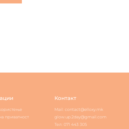
ации
Контакт
 користење
Mail: contact@elloxy.mk
на приватност
glow.up.2day@gmail.com
Тел: 071 443 305