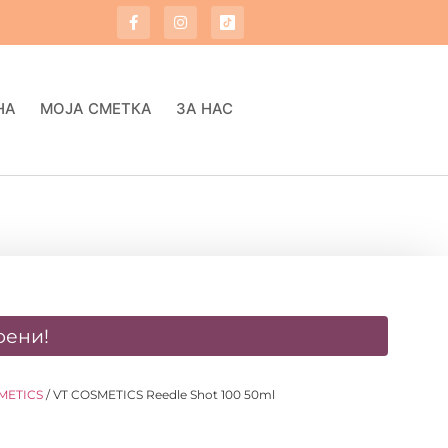
НА
МОЈА СМЕТКА
ЗА НАС
оени!
METICS
/ VT COSMETICS Reedle Shot 100 50ml