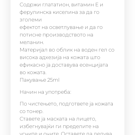
Содржи глататион, витамин Е и
ферулинска киселина за да го
зголеми
ефектот на осветлување и да го
потисне производството на
меланин.
Материјал во облик на воден гел со
висока адхезија на кожата што
ефикасно ја доставува есенцијата
во кожата.
Пакување 25ml
Начин на употреба:
По чистењето, подгответе ја кожата
со тонер.
Ставете ја маската на лицето,
избегнувајќи ги пределите на
усните и очите. Оставете да делува