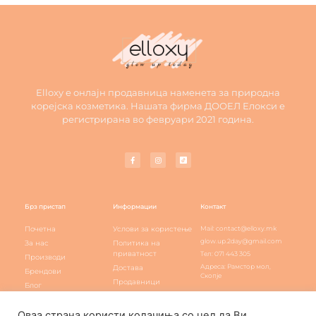
Elloxy е онлајн продавница наменета за природна
корејска козметика. Нашата фирма ДООЕЛ Елокси е
регистрирана во февруари 2021 година.
Брз пристап
Информации
Контакт
Почетна
Услови за користење
Mail: contact@elloxy.mk
glow.up.2day@gmail.com
За нас
Политика на
приватност
Тел: 071 443 305
Производи
Адреса: Рамстор мол,
Достава
Брендови
Скопје
Продавници
Блог
Elloxy loyalty
Контакт
Оваа страна користи колачиња со цел да Ви