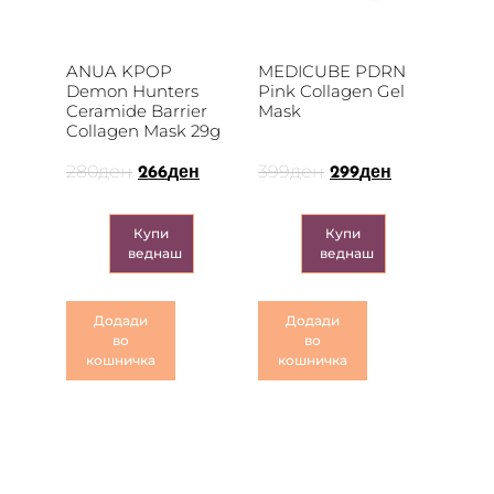
ANUA KPOP
MEDICUBE PDRN
Demon Hunters
Pink Collagen Gel
Ceramide Barrier
Mask
Collagen Mask 29g
280
ден
399
ден
266
ден
299
ден
Купи
Купи
веднаш
веднаш
Додади
Додади
во
во
кошничка
кошничка