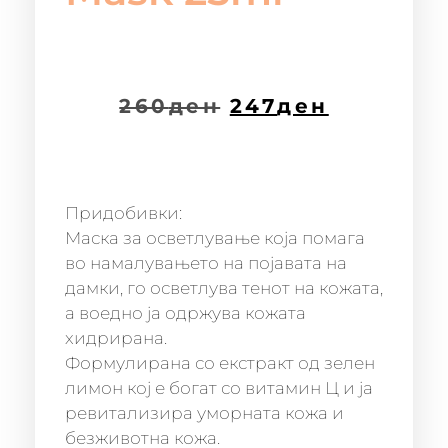
260
ден
247
ден
Придобивки:
Маска за осветлување која помага
во намалувањето на појавата на
дамки, го осветлува тенот на кожата,
а воедно ја одржува кожата
хидрирана.
Формулирана со екстракт од зелен
лимон кој е богат со витамин Ц и ја
ревитализира уморната кожа и
безживотна кожа.