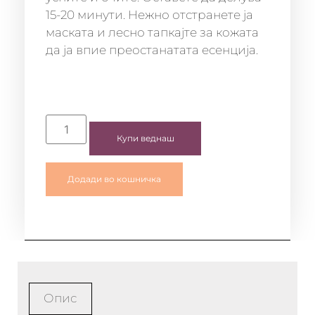
15-20 минути. Нежно отстранете ја
маската и лесно тапкајте за кожата
да ја впие преостанатата есенција.
Купи веднаш
Додади во кошничка
Опис