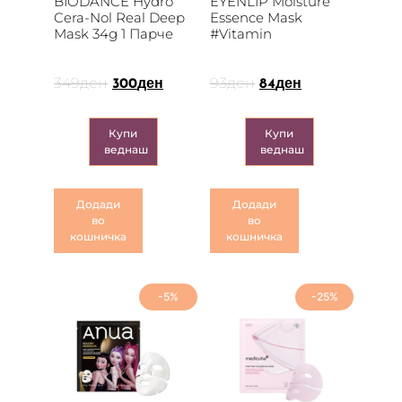
BIODANCE Hydro
EYENLIP Moisture
Cera-Nol Real Deep
Essence Mask
Mask 34g 1 Парче
#Vitamin
349
ден
93
ден
300
ден
84
ден
Купи
Купи
веднаш
веднаш
Додади
Додади
во
во
кошничка
кошничка
-5%
-25%