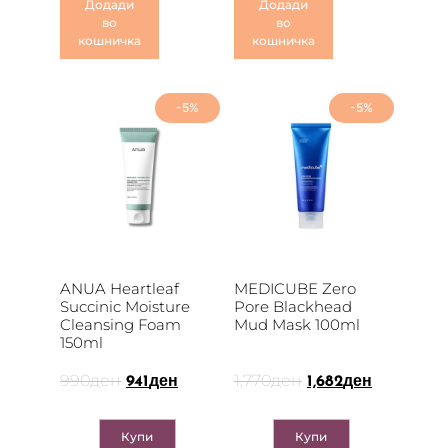
Додади
Додади
во
во
кошничка
кошничка
-5%
-5%
ANUA Heartleaf
MEDICUBE Zero
Succinic Moisture
Pore Blackhead
Cleansing Foam
Mud Mask 100ml
150ml
990
ден
1,770
ден
941
ден
1,682
ден
Купи
Купи