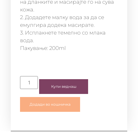
на дланките и масирајте го на сува
кожа.
2. Додадете малку вода за да се
емулгира додека масирате.
3. Исплакнете темелно со млака
вода.
Пакување: 200ml
Купи веднаш
Додади во кошничка