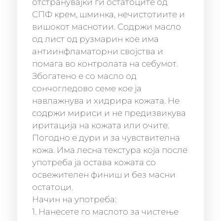
отстранувајќи ги остатоците од
СПФ крем, шминка, нечистотиите и
вишокот маснотии. Содржи масло
од лист од рузмарин кое има
антиинфламаторни својства и
помага во контролата на себумот.
Збогатено е со масло од
сончогледово семе кое ја
навлажнува и хидрира кожата. Не
содржи мириси и не предизвикува
иритација на кожата или очите.
Погодно е дури и за чувствителна
кожа. Има лесна текстура која после
употреба ја остава кожата со
освежителен финиш и без масни
остатоци.
Начин на употреба:
1. Нанесете го маслото за чистење