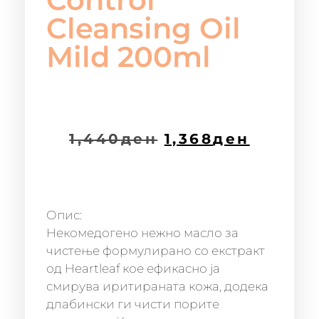
Cleansing Oil
Mild 200ml
1,440
ден
1,368
ден
Опис:
Некомедогено нежно масло за
чистење формулирано со екстракт
од Heartleaf кое ефикасно ја
смирува иритираната кожа, додека
длабински ги чисти порите