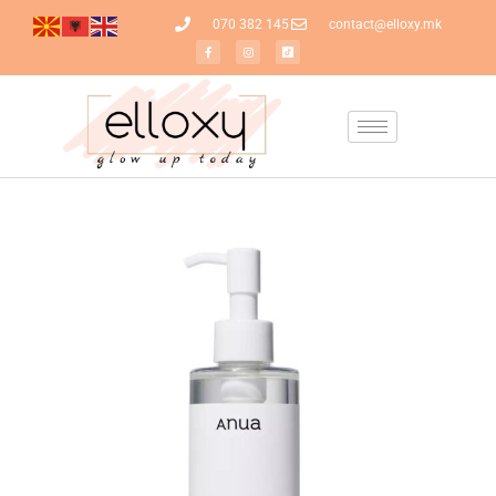
070 382 145
contact@elloxy.mk