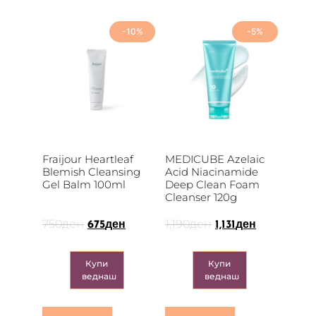
-10%
-5%
Fraijour Heartleaf
MEDICUBE Azelaic
Blemish Cleansing
Acid Niacinamide
Gel Balm 100ml
Deep Clean Foam
Cleanser 120g
750
ден
1,190
ден
675
ден
1,131
ден
Купи
Купи
веднаш
веднаш