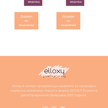
веднаш
веднаш
Додади
Додади
во
во
кошничка
кошничка
Elloxy е онлајн продавница наменета за природна
корејска козметика. Нашата фирма ДООЕЛ Елокси е
регистрирана во февруари 2021 година.