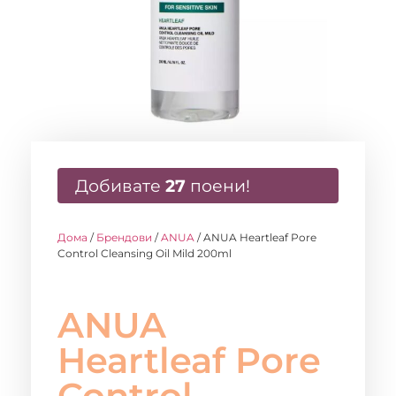
Добивате
27
поени!
Дома
/
Брендови
/
ANUA
/ ANUA Heartleaf Pore
Control Cleansing Oil Mild 200ml
ANUA
Heartleaf Pore
Control