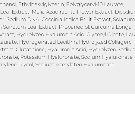
thenol, Ethylhexylglycerin, Polyglyceryl-10 Laurate,
eaf Extract, Melia Azadirachta Flower Extract, Disodi
er, Sodium DNA, Coccinia Indica Fruit Extract, Solanu
m Sanctum Leaf Extract, Propanediol, Curcuma Longa
Extract, Hydrolyzed Hyaluronic Acid, Glyceryl Oleate, Lau
6 Laurate, Hydrogenated Lecithin, Hydrolyzed Collagen,
tract, Glutathione, Hyaluronic Acid, Hydrolyzed Sodiu
uronate, Potassium Hyaluronate, Sodium Hyaluronate
entylene Glycol, Sodium Acetylated Hyaluronate.