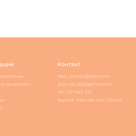
ации
Контакт
 користење
Mail: contact@elloxy.mk
на приватност
glow.up.2day@gmail.com
Тел: 071 443 305
ци
Адреса: Рамстор мол, Скопје
ty