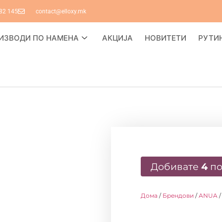
82 145
contact@elloxy.mk
ИЗВОДИ ПО НАМЕНА
АКЦИЈА
НОВИТЕТИ
РУТИ
Добивате
4
по
Дома
/
Брендови
/
ANUA
/