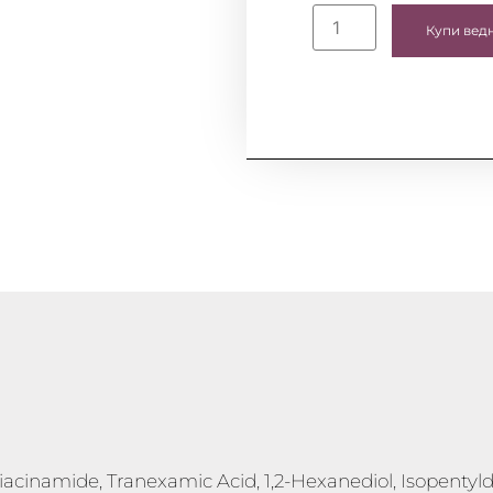
Купи вед
acinamide, Tranexamic Acid, 1,2-Hexanediol, Isopentyldi