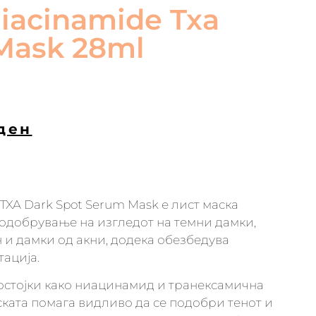
iacinamide Txa
Mask 28ml
ден
TXA Dark Spot Serum Mask е лист маска
одобрување на изгледот на темни дамки,
и дамки од акни, додека обезбедува
ација.
остојки како ниацинамид и транексамична
аската помага видливо да се подобри тенот и