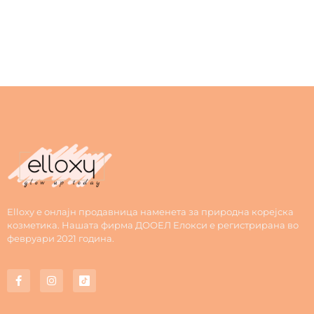
Elloxy е онлајн продавница наменета за природна корејска
козметика. Нашата фирма ДООЕЛ Елокси е регистрирана во
февруари 2021 година.