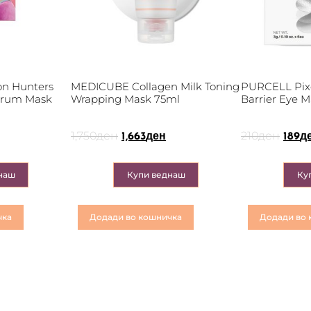
n Hunters
MEDICUBE Collagen Milk Toning
PURCELL Pixc
erum Mask
Wrapping Mask 75ml
Barrier Eye M
1,750
ден
210
ден
1,663
ден
189
д
наш
Купи веднаш
Ку
чка
Додади во кошничка
Додади во 