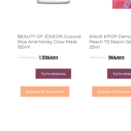
BEAUTY OF JOSEON Ground
ANUA KPOP Demo
Rice And Honey Glow Mask
Peach 70 Niacin S
150ml
25ml
1,290
ден
280
ден
1,226
ден
266
ден
Купи веднаш
Купи вед
Додади во кошничка
Додади во кошни