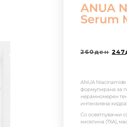
ANUA N
Serum 
260
ден
247
ANUA Niacinamide 
формулирана за п
нерамномерен тен 
интензивна хидрат
Со осветлувачки с
киселина (TXA), м