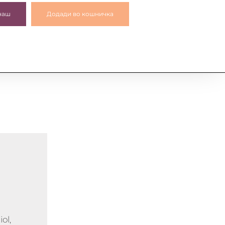
наш
Додади во кошничка
ol,