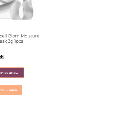
ell Biom Moisture
ask 3g 1pcs
ен
пи веднаш
кошничка