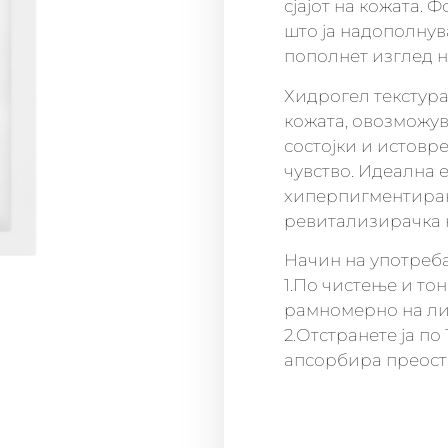
сјајот на кожата.
што ја надополнув
пополнет изглед н
Хидрогел текстура
кожата, овозможув
состојки и истовр
чувство. Идеална 
хиперпигментирана
ревитализирачка 
Начин на употреба
1.По чистење и тон
рамномерно на ли
2.Отстранете ја по 
апсорбира преоста