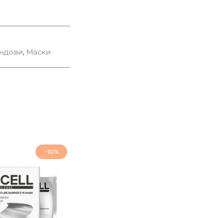
ндови
,
Маски
-10%