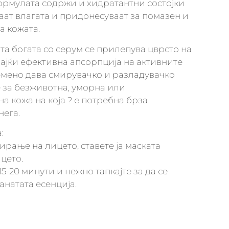
 Формулата содржи и хидратантни состојки
аат влагата и придонесуваат за помазен и
а кожата.
та богата со серум се прилепува цврсто на
ајќи ефективна апсорпција на активните
емено дава смирувачко и разладувачко
е за безживотна, уморна или
 кожа на која ? е потребна брза
нега.
:
ирање на лицето, ставете ја маската
цето.
15-20 минути и нежно тапкајте за да се
натата есенција.