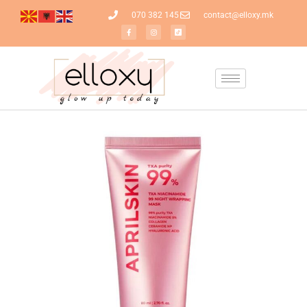
070 382 145
contact@elloxy.mk