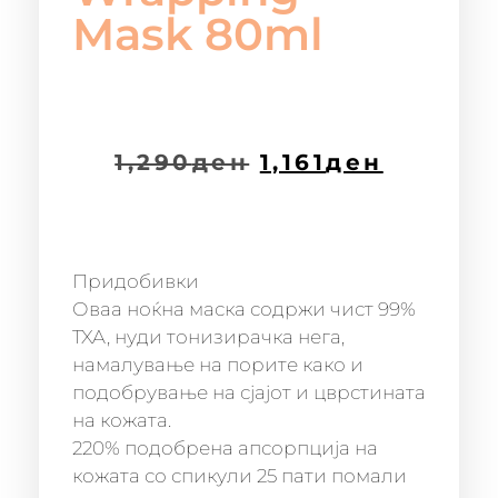
Mask 80ml
1,290
ден
1,161
ден
Придобивки
Оваа ноќна маска содржи чист 99%
TXA, нуди тонизирачка нега,
намалување на порите како и
подобрување на сјајот и цврстината
на кожата.
220% подобрена апсорпција на
кожата со спикули 25 пати помали