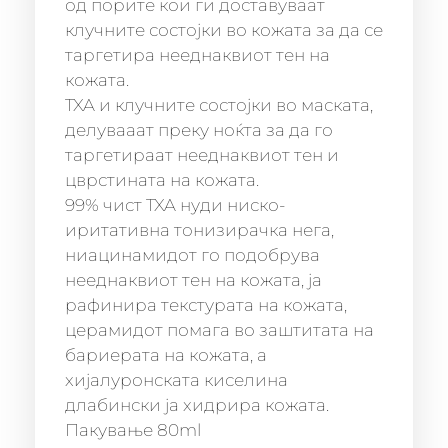
од порите кои ги доставуваат
клучните состојки во кожата за да се
таргетира нееднаквиот тен на
кожата.
TXA и клучните состојки во маската,
делувааат преку ноќта за да го
таргетираат нееднаквиот тен и
цврстината на кожата.
99% чист TXA нуди ниско-
иритативна тонизирачка нега,
ниацинамидот го подобрува
нееднаквиот тен на кожата, ја
рафинира текстурата на кожата,
церамидот помага во заштитата на
бариерата на кожата, а
хијалуронската киселина
длабински ја хидрира кожата.
Пакување 80ml