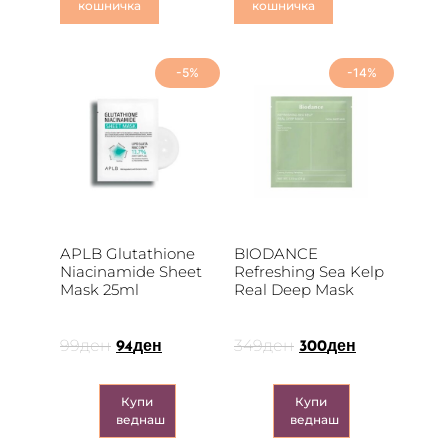
кошничка
кошничка
-5%
-14%
APLB Glutathione
BIODANCE
Niacinamide Sheet
Refreshing Sea Kelp
Mask 25ml
Real Deep Mask
99
ден
349
ден
94
ден
300
ден
Купи
Купи
веднаш
веднаш