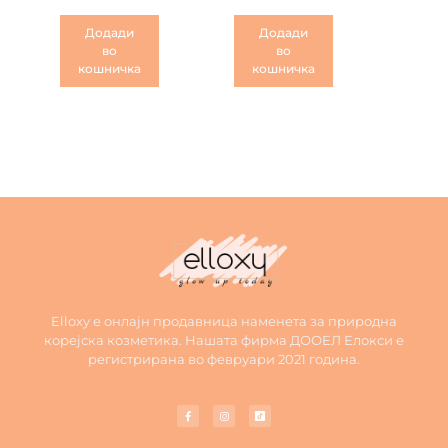
Додади
Додади
во
во
кошничка
кошничка
Elloxy е онлајн продавница наменета за природна
корејска козметика. Нашата фирма ДООЕЛ Елокси е
регистрирана во февруари 2021 година.