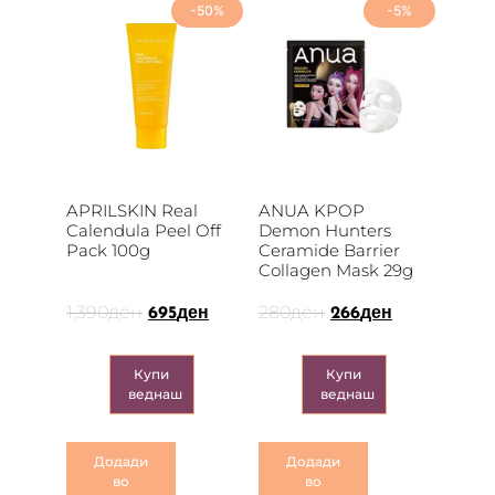
-50%
-5%
APRILSKIN Real
ANUA KPOP
Calendula Peel Off
Demon Hunters
Pack 100g
Ceramide Barrier
Collagen Mask 29g
1,390
ден
280
ден
695
ден
266
ден
Купи
Купи
веднаш
веднаш
Додади
Додади
во
во