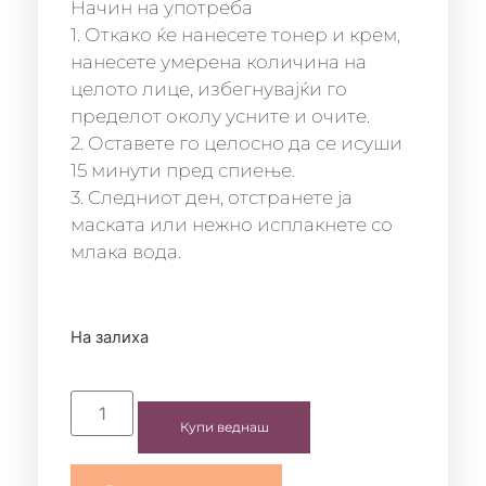
Начин на употреба
1. Откако ќе нанесете тонер и крем,
нанесете умерена количина на
целото лице, избегнувајќи го
пределот околу усните и очите.
2. Оставете го целосно да се исуши
15 минути пред спиење.
3. Следниот ден, отстранете ја
маската или нежно исплакнете со
млака вода.
На залиха
Купи веднаш