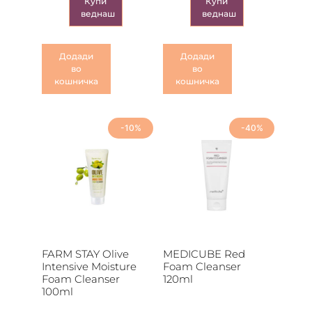
Купи
Купи
веднаш
веднаш
Додади
Додади
во
во
кошничка
кошничка
-10%
-40%
FARM STAY Olive
MEDICUBE Red
Intensive Moisture
Foam Cleanser
Foam Cleanser
120ml
100ml