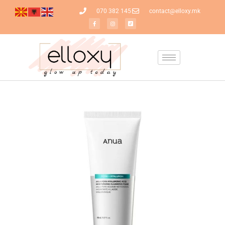
070 382 145
contact@elloxy.mk