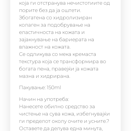
која ги отстранува нечистотиите од
порите без да ја оштети.
Збогатена со хидролизиран
колаген за подобрување на
еластичноста на кожата и
зајакнување на бариерата на
влажност на кожата.
Се одликува со мека кремаста
текстура која се трансформира во
богата пена, правејќи ја кожата
мазна и хидрирана.
Пакување: 150ml
Начин на употреба:
Нанесете обилно средство за
чистење на сува кожа, избегнувајќи
ги пределот околу очите и усните.?
Оставете да делува една минута,