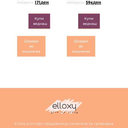
190
ден
990
ден
171
ден
594
ден
Купи
Купи
веднаш
веднаш
Додади
Додади
во
во
кошничка
кошничка
Elloxy е онлајн продавница наменета за природна