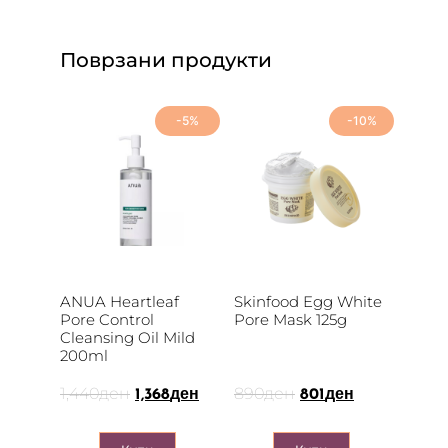
Поврзани продукти
-5%
-10%
ANUA Heartleaf
Skinfood Egg White
Pore Control
Pore Mask 125g
Cleansing Oil Mild
200ml
1,440
ден
890
ден
1,368
ден
801
ден