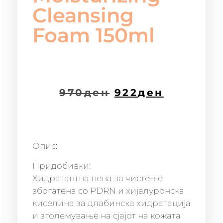
Cleansing
Foam 150ml
970
ден
922
ден
Опис:
Придобивки:
Хидратантна пена за чистење
збогатена со PDRN и хијалуронска
киселина за длабинска хидратација
и зголемување на сјајот на кожата