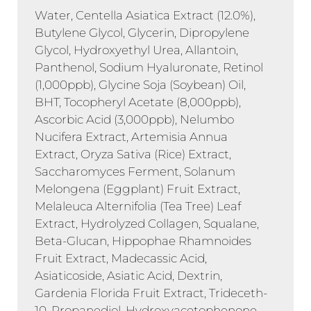
Water, Centella Asiatica Extract (12.0%),
Butylene Glycol, Glycerin, Dipropylene
Glycol, Hydroxyethyl Urea, Allantoin,
Panthenol, Sodium Hyaluronate, Retinol
(1,000ppb), Glycine Soja (Soybean) Oil,
BHT, Tocopheryl Acetate (8,000ppb),
Ascorbic Acid (3,000ppb), Nelumbo
Nucifera Extract, Artemisia Annua
Extract, Oryza Sativa (Rice) Extract,
Saccharomyces Ferment, Solanum
Melongena (Eggplant) Fruit Extract,
Melaleuca Alternifolia (Tea Tree) Leaf
Extract, Hydrolyzed Collagen, Squalane,
Beta-Glucan, Hippophae Rhamnoides
Fruit Extract, Madecassic Acid,
Asiaticoside, Asiatic Acid, Dextrin,
Gardenia Florida Fruit Extract, Trideceth-
10, Propanediol, Hydroxyacetophenone,