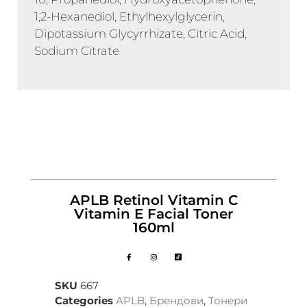
1,2-Hexanediol, Ethylhexylglycerin,
Dipotassium Glycyrrhizate, Citric Acid,
Sodium Citrate
APLB Retinol Vitamin C
Vitamin E Facial Toner
160ml
SKU
667
Categories
APLB
,
Брендови
,
Тонери