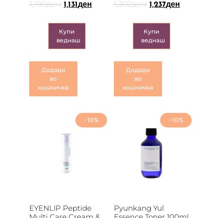
1,190
ден
1,302
ден
1,131
ден
1,237
ден
Купи
Купи
веднаш
веднаш
Додади
Додади
во
во
кошничка
кошничка
-10%
-10%
EYENLIP Peptide
Pyunkang Yul
Multi Care Cream &
Essence Toner 100ml