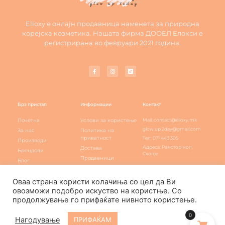
Elloxy е онлајн продавница наменета за природна
корејска козметика. Нашата фирма ДООЕЛ Елокси е
регистрирана во февруари 2021 година.
Брз пристап
Информации
Контакт
Почетна
Услови за користење
Mail: contact@elloxy.mk
glow.up.2day@gmail.com
За нас
Политика на
приватност
Тел: 071 443 305
Производи
Адреса: Рамстор мол,
Достава
Брендови
Скопје
Продавници
Блог
Elloxy loyalty
Контакт
Оваа страна користи колачиња со цел да Ви
овозможи подобро искуство на користње. Со
продолжување го прифаќате нивното користење.
Elloxy Cosmetic © All rights reserved
0
Нагодување
ПРИФАЌАМ