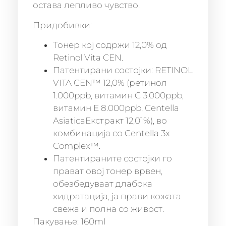
остава лепливо чувство.
Придобивки:
Тонер кој содржи 12,0% од
Retinol Vita CEN.
Патентирани состојки: RETINOL
VITA CEN™ 12,0% (ретинол
1.000ppb, витамин C 3.000ppb,
витамин Е 8.000ppb, Centella
AsiaticaЕкстракт 12,01%), во
комбинација со Centella 3x
Complex™.
Патентираните состојки го
прават овој тонер врвен,
обезбедуваат длабока
хидратација, ја прави кожата
свежа и полна со живост.
Пакување: 160ml