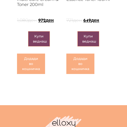
Toner 200ml
1,080
ден
721
ден
972
ден
649
ден
Купи
Купи
веднаш
веднаш
Додади
Додади
во
во
кошничка
кошничка