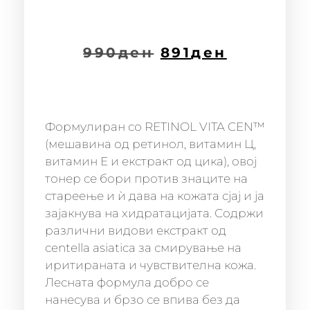
990
ден
891
ден
Формулиран со RETINOL VITA CEN™
(мешавина од ретинол, витамин Ц,
витамин Е и екстракт од цика), овој
тонер се бори против знаците на
стареење и ѝ дава на кожата сјај и ја
зајакнува на хидратацијата. Содржи
различни видови екстракт од
centella asiatica за смирување на
иритираната и чувствителна кожа.
Лесната формула добро се
нанесува и брзо се впива без да