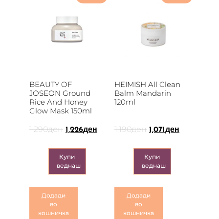
BEAUTY OF
HEIMISH All Clean
JOSEON Ground
Balm Mandarin
Rice And Honey
120ml
Glow Mask 150ml
1,290
ден
1,190
ден
1,226
ден
1,071
ден
Купи
Купи
веднаш
веднаш
Додади
Додади
во
во
кошничка
кошничка