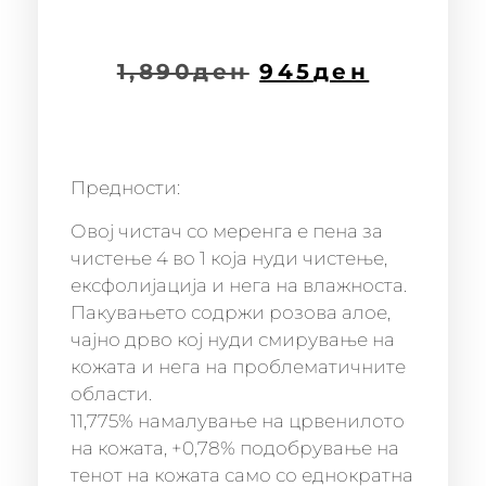
1,890
ден
945
ден
Предности:
Овој чистач со меренга е пена за
чистење 4 во 1 која нуди чистење,
ексфолијација и нега на влажноста.
Пакувањето содржи розова алое,
чајно дрво кој нуди смирување на
кожата и нега на проблематичните
области.
11,775% намалување на црвенилото
на кожата, +0,78% подобрување на
тенот на кожата само со еднократна