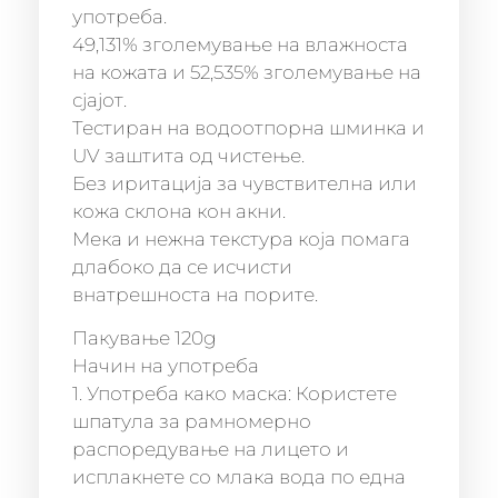
употреба.
49,131% зголемување на влажноста
на кожата и 52,535% зголемување на
сјајот.
Тестиран на водоотпорна шминка и
UV заштита од чистење.
Без иритација за чувствителна или
кожа склона кон акни.
Мека и нежна текстура која помага
длабоко да се исчисти
внатрешноста на порите.
Пакување 120g
Начин на употреба
1. Употреба како маска: Користете
шпатула за рамномерно
распоредување на лицето и
исплакнете со млака вода по една