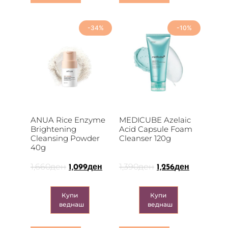
-34%
-10%
ANUA Rice Enzyme
MEDICUBE Azelaic
Brightening
Acid Capsule Foam
Cleansing Powder
Cleanser 120g
40g
1,660
ден
1,390
ден
1,099
ден
1,256
ден
Купи
Купи
веднаш
веднаш