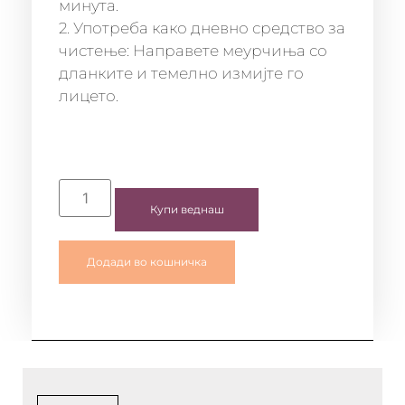
минута.
2. Употреба како дневно средство за
чистење: Направете меурчиња со
дланките и темелно измијте го
лицето.
Купи веднаш
Додади во кошничка