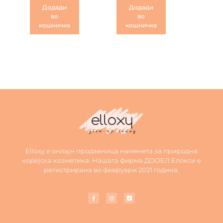
Додади
Додади
во
во
кошничка
кошничка
Elloxy е онлајн продавница наменета за природна
корејска козметика. Нашата фирма ДООЕЛ Елокси е
регистрирана во февруари 2021 година.