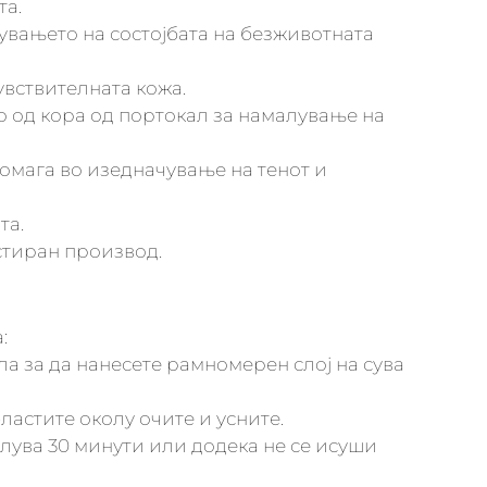
та.
вањето на состојбата на безживотната
вствителната кожа.
о од кора од портокал за намалување на
омага во изедначување на тенот и
та.
тиран производ.
:
ла за да нанесете рамномерен слој на сува
ластите околу очите и усните.
делува 30 минути или додека не се исуши