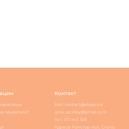
ации
Контакт
 користење
Mail: contact@elloxy.mk
на приватност
glow.up.2day@gmail.com
Тел: 071 443 305
ци
Адреса: Рамстор мол, Скопје