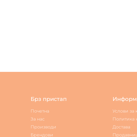
Брз пристап
Информ
Почетна
Услови за
За нас
Политика 
Производи
Достава
Брендови
Продавни