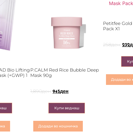
Petitfee Gol
Pack X1
258
ден
232
д
Ку
 Bio Lifting
P.CALM Red Rice Bubble Deep
Mask (+GWP) 1
Mask 90g
Додади во 
1,890
ден
945
ден
наш
Купи веднаш
чка
Додади во кошничка