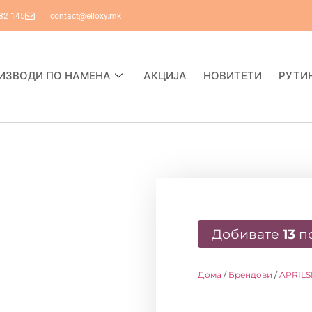
82 145
contact@elloxy.mk
ИЗВОДИ ПО НАМЕНА
АКЦИЈА
НОВИТЕТИ
РУТИ
Добивате
13
п
Дома
/
Брендови
/
APRILS