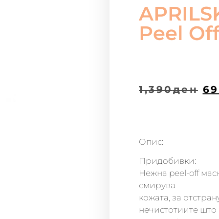
APRILSK
Peel Of
1,390
ден
69
Опис:
Придобивки:
Нежна peel-off мас
смирува
кожата, за отстра
нечистотиите што 