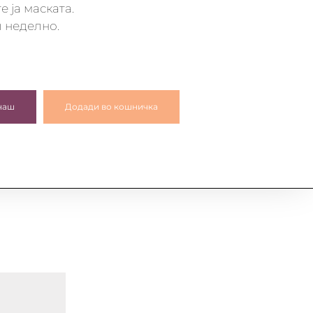
е ја маската.
и неделно.
наш
Додади во кошничка