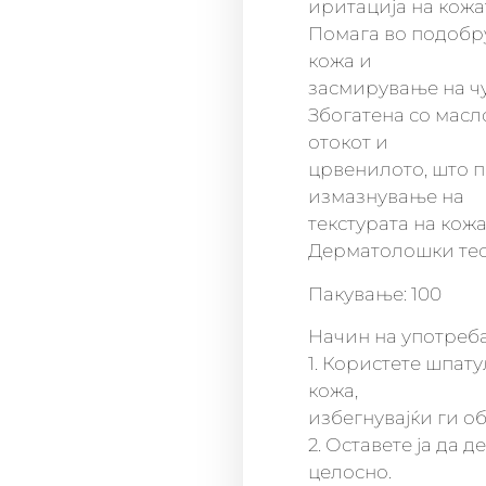
иритација на кожа
Помага во подобру
кожа и
засмирување на чу
Збогатена со масл
отокот и
црвенилото, што п
измазнување на
текстурата на кожа
Дерматолошки тес
Пакување: 100
Начин на употреба
1. Користете шпату
кожа,
избегнувајќи ги об
2. Оставете ја да 
целосно.