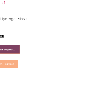
d Hydrogel Mask
ен
пи веднаш
кошничка