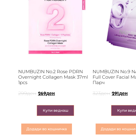
NUMBUZIN No.2 Rose PDRN
NUMBUZIN No.9 NAD
Overnight Collagen Mask 37ml
Full Cover Facial 
1pcs
Парч
299
ден
323
ден
269
ден
291
ден
Купи веднаш
Купи вед
Додади во кошничка
Додади во кошни