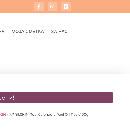
НА
МОЈА СМЕТКА
ЗА НАС
оени!
KIN
/ APRILSKIN Real Calendula Peel Off Pack 100g