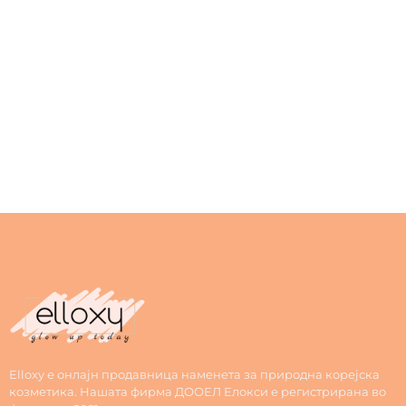
Elloxy е онлајн продавница наменета за природна корејска
козметика. Нашата фирма ДООЕЛ Елокси е регистрирана во