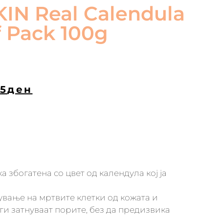
IN Real Calendula
f Pack 100g
5
ден
ка збогатена со цвет од календула кој ја
нување на мртвите клетки од кожата и
ги затнуваат порите, без да предизвика