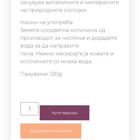
зачувува витамините и минералите
на природните состојки.
Начин на употреба
Земете соодветна количина од
производот за чистење и додадете
вода за да направите
пена. Нежно масирајте ја кожата и
исплакнете со млака вода.
Пакување: 120g
Купи веднаш
Додади во кошничка