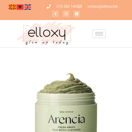
070 382 145
contact@elloxy.mk