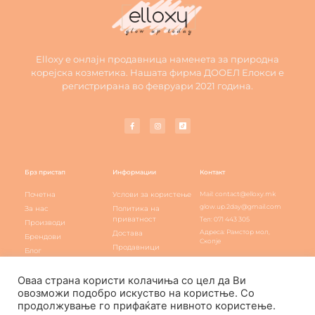
Elloxy е онлајн продавница наменета за природна
корејска козметика. Нашата фирма ДООЕЛ Елокси е
регистрирана во февруари 2021 година.
Брз пристап
Информации
Контакт
Почетна
Услови за користење
Mail: contact@elloxy.mk
glow.up.2day@gmail.com
За нас
Политика на
приватност
Тел: 071 443 305
Производи
Адреса: Рамстор мол,
Достава
Брендови
Скопје
Продавници
Блог
Elloxy loyalty
Контакт
Оваа страна користи колачиња со цел да Ви
овозможи подобро искуство на користње. Со
продолжување го прифаќате нивното користење.