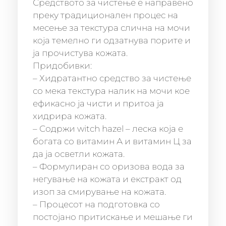
Средството за чистење е направено
преку традиционален процес на
месење за текстура слична на мочи
која темелно ги одзатнува порите и
ја прочистува кожата.
Придобивки:
– Хидратантно средство за чистење
со мека текстура налик на мочи кое
ефикасно ја чисти и притоа ја
хидрира кожата.
– Содржи witch hazel – леска која е
богата со витамин А и витамин Ц за
да ја осветли кожата.
– Формулиран со оризова вода за
негување на кожата и екстракт од
изоп за смирување на кожата.
– Процесот на подготовка со
постојано притискање и мешање ги