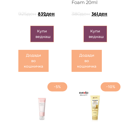
Foam 20ml
925
ден
380
ден
832
ден
361
ден
Купи
Купи
веднаш
веднаш
Додади
Додади
во
во
кошничка
кошничка
-5%
-10%