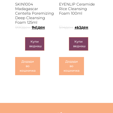
SKIN1004
EYENLIP Ceramide
Madagascar
Rice Cleansing
Centella Poremizing
Foam 100ml
Deep Cleansing
Foam 125ml
990
ден
514
ден
941
ден
463
ден
Купи
Купи
веднаш
веднаш
Додади
Додади
во
во
кошничка
кошничка