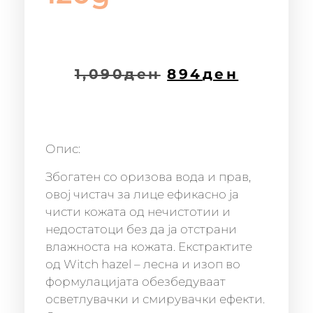
1,090
ден
894
ден
Опис:
Збогатен со оризова вода и прав,
овој чистач за лице ефикасно ја
чисти кожата од нечистотии и
недостатоци без да ја отстрани
влажноста на кожата. Екстрактите
од Witch hazel – лесна и изоп во
формулацијата обезбедуваат
осветлувачки и смирувачки ефекти.