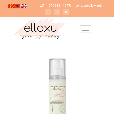
070 382 145
contact@elloxy.mk