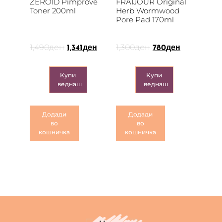
ZEROID Pimprove
FRAIJOUR Original
Toner 200ml
Herb Wormwood
Pore Pad 170ml
1,490
ден
1,300
ден
1,341
ден
780
ден
Купи
Купи
веднаш
веднаш
Додади
Додади
во
во
кошничка
кошничка