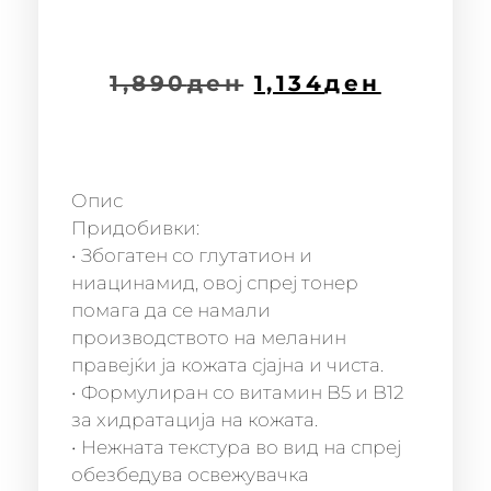
1,890
ден
1,134
ден
Опис
Придобивки:
• Збогатен со глутатион и
ниацинамид, овој спреј тонер
помага да се намали
производството на меланин
правејќи ја кожата сјајна и чиста.
• Формулиран со витамин B5 и B12
за хидратација на кожата.
• Нежната текстура во вид на спреј
обезбедува освежувачка