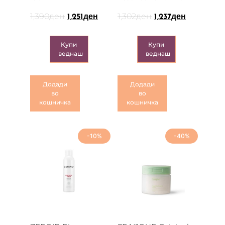
1,390
ден
1,302
ден
1,251
ден
1,237
ден
Купи
Купи
веднаш
веднаш
Додади
Додади
во
во
кошничка
кошничка
-10%
-40%