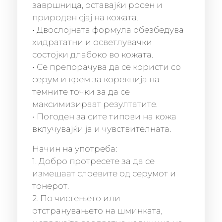
завршница, оставајќи росен и
природен сјај на кожата.
• Двослојната формула обезбедува
хидрататни и осветлувачки
состојки длабоко во кожата.
• Се препорачува да се користи со
серум и крем за корекција на
темните точки за да се
максимизираат резултатите.
• Погоден за сите типови на кожа
вклучувајќи ја и чувствителната.
Начин на употреба:
1. Добро протресете за да се
измешаат слоевите од серумот и
тонерот.
2. По чистењето или
отстранувањето на шминката,