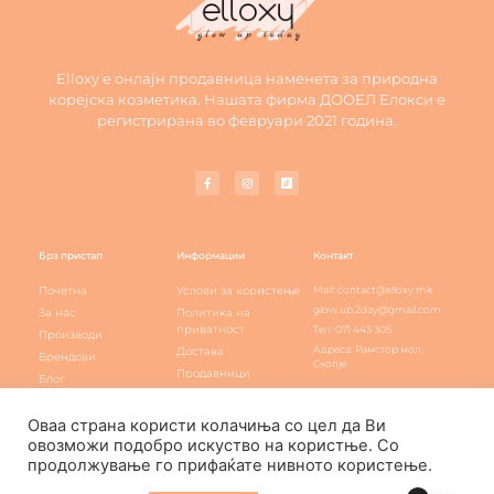
Elloxy е онлајн продавница наменета за природна
корејска козметика. Нашата фирма ДООЕЛ Елокси е
регистрирана во февруари 2021 година.
Брз пристап
Информации
Контакт
Почетна
Услови за користење
Mail: contact@elloxy.mk
glow.up.2day@gmail.com
За нас
Политика на
приватност
Тел: 071 443 305
Производи
Адреса: Рамстор мол,
Достава
Брендови
Скопје
Продавници
Блог
Elloxy loyalty
Контакт
Оваа страна користи колачиња со цел да Ви
овозможи подобро искуство на користње. Со
продолжување го прифаќате нивното користење.