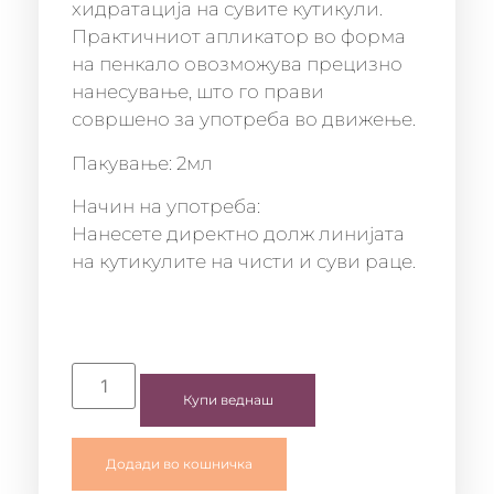
хидратација на сувите кутикули.
Практичниот апликатор во форма
на пенкало овозможува прецизно
нанесување, што го прави
совршено за употреба во движење.
Пакување: 2мл
Начин на употреба:
Нанесете директно долж линијата
на кутикулите на чисти и суви раце.
Купи веднаш
Додади во кошничка