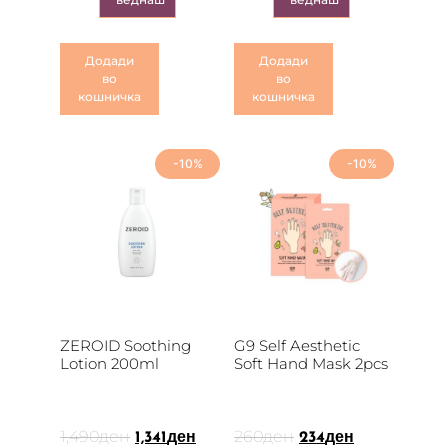
Додади
Додади
во
во
кошничка
кошничка
-10%
-10%
ZEROID Soothing
G9 Self Aesthetic
Lotion 200ml
Soft Hand Mask 2pcs
1,490
ден
260
ден
1,341
ден
234
ден