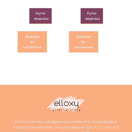
Купи
Купи
веднаш
веднаш
Додади
Додади
во
во
кошничка
кошничка
Elloxy е онлајн продавница наменета за природна
корејска козметика. Нашата фирма ДООЕЛ Елокси е