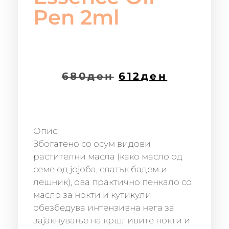
Pen 2ml
680
ден
612
ден
Опис:
Збогатено со осум видови
растителни масла (како масло од
семе од јојоба, слатък бадем и
лешник), ова практично пенкало со
масло за нокти и кутикули
обезбедува интензивна нега за
зајакнување на кршливите нокти и