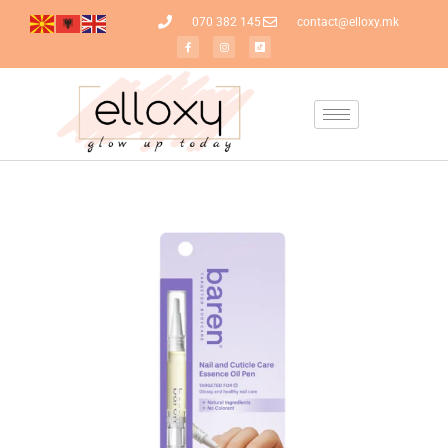
070 382 145
contact@elloxy.mk