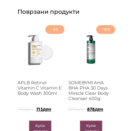
Поврзани продукти
-5%
-10%
APLB Retinol
SOMEBYMI AHA
Vitamin C Vitamin E
BHA PHA 30 Days
Body Wash 300ml
Miracle Clear Body
Cleanser 400g
750
ден
975
ден
713
ден
878
ден
Купи
Купи
веднаш
веднаш