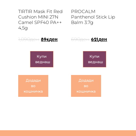
TIRTIR Mask Fit Red
PROCALM
Cushion MINI 27N
Panthenol Stick Lip
Camel SPF40 PA++
Balm 3.7g
4,5g
1,090
ден
690
ден
894
ден
621
ден
Купи
Купи
веднаш
веднаш
Додади
Додади
во
во
кошничка
кошничка