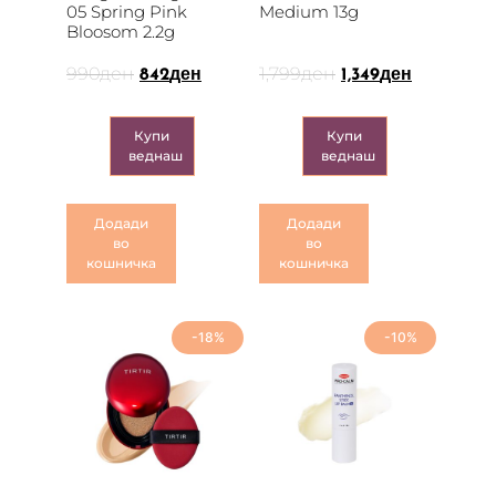
05 Spring Pink
Medium 13g
Bloosom 2.2g
990
ден
1,799
ден
842
ден
1,349
ден
Купи
Купи
веднаш
веднаш
Додади
Додади
во
во
кошничка
кошничка
-18%
-10%