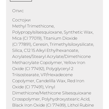
Опис
Состојки
Methyl Trimethicone,
Polypropylsilsesquioxane, Synthetic Wax,
Mica (CI 77019), Titanium Dioxide
(CI 77891), Ceresin, Trimethylsiloxysilicate,
Silica, C12 15 Alkyl Ethylhexanoate,
Acrylates/Stearyl Acrylate/Dimethicone
Methacrylate Copolymer, Yellow Iron
Oxide (CI 77492), Polyglyceryl 2
Triisostearate, VP/Hexadecene
Copolymer, Candelilla Wax, Red Iron
Oxide (CI 77491), Vinyl
Dimethicone/Methicone Silsesquioxane
Crosspolymer, Polyhydroxystearic Acid,
Black Iron Oxide (CI 77499), Lithol Rubine