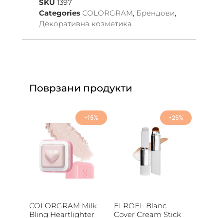
SKU
1397
Categories
COLORGRAM
,
Брендови
,
Декоративна козметика
Поврзани продукти
-15%
-25%
COLORGRAM Milk
ELROEL Blanc
Bling Heartlighter
Cover Cream Stick