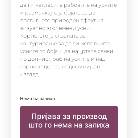
да ги нагласите рабовите на усните
и размачкајте ја бојата за да
постигнете природен ефект на
визуелно зголемени усни.
Користете ја страната за
контурирање за да ги исполните
усните со боја и да нацртате сенки
по долниот раб на усните и над
горниот дел за подефиниран
изглед.
Нема на залиха
Пријава за производ
што го нема на залиха