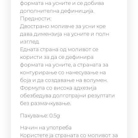
формата на усните и се добива
дополнителна дефиниција.
Предности:
Двострано моливче за усни кое
дава димензија на усните и полн
изглед.
Едната страна од моливот се
користи за да се дефинира
формата на усните, а страната за
контурирање со нанесување на
боја и да создавање на волумен.
Формула со висока адхезија
обезбедува долготрајни резултати
без размачкување.
Пакување: 0.5g
Начин на употреба
Користете ја страната со моливот за