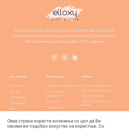
Elloxy е онлајн продавница наменета за природна
корејска козметика. Нашата фирма ДООЕЛ Елокси е
регистрирана во февруари 2021 година.
Брз пристап
Информации
Контакт
Почетна
Услови за користење
Mail: contact@elloxy.mk
glow.up.2day@gmail.com
За нас
Политика на
приватност
Тел: 071 443 305
Производи
Адреса: Рамстор мол,
Достава
Брендови
Скопје
Продавници
Блог
Elloxy loyalty
Контакт
Оваа страна користи колачиња со цел да Ви
овозможи подобро искуство на користње. Со