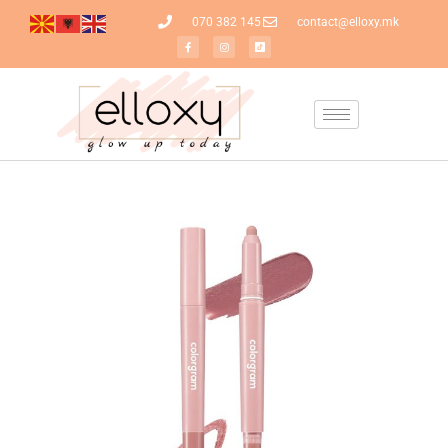
070 382 145
contact@elloxy.mk