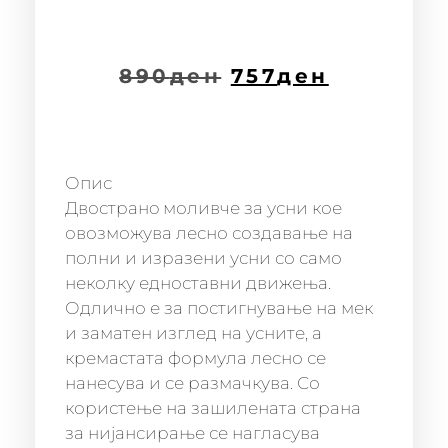
890
ден
757
ден
Опис
Двостранo моливче за усни кое
овозможува лесно создавање на
полни и изразени усни со само
неколку едноставни движења.
Одлично е за постигнување на мек
и заматен изглед на усните, а
кремастата формула лесно се
нанесува и се размачкува. Со
користење на зашилената страна
за нијансирање се нагласува