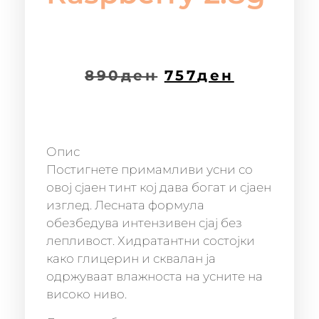
890
ден
757
ден
Опис
Постигнете примамливи усни со
овој сјаен тинт кој дава богат и сјаен
изглед. Лесната формула
обезбедува интензивен сјај без
лепливост. Хидратантни состојки
како глицерин и сквалан ја
одржуваат влажноста на усните на
високо ниво.