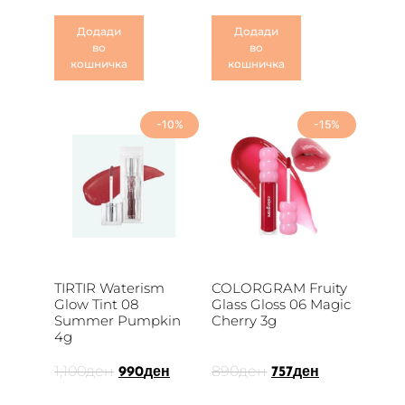
Додади
Додади
во
во
кошничка
кошничка
-10%
-15%
TIRTIR Waterism
COLORGRAM Fruity
Glow Tint 08
Glass Gloss 06 Magic
Summer Pumpkin
Cherry 3g
4g
1,100
ден
890
ден
990
ден
757
ден