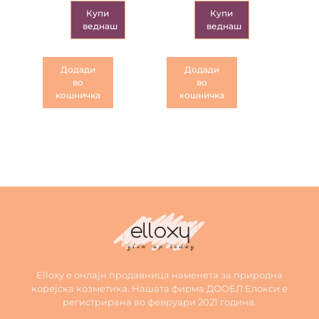
Купи
Купи
веднаш
веднаш
Додади
Додади
во
во
кошничка
кошничка
Elloxy е онлајн продавница наменета за природна
корејска козметика. Нашата фирма ДООЕЛ Елокси е
регистрирана во февруари 2021 година.