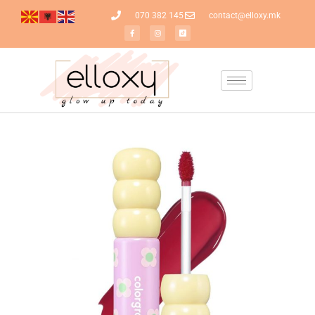
070 382 145
contact@elloxy.mk