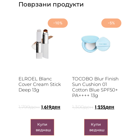
Поврзани продукти
-10%
-5%
ELROEL Blanc
TOCOBO Blur Finish
Cover Cream Stick
Sun Cushion 01
Deep 13g
Cotton Blue SPF50+
PA++++ 13g
1,799
ден
1,300
ден
1,619
ден
1,235
ден
Купи
Купи
веднаш
веднаш