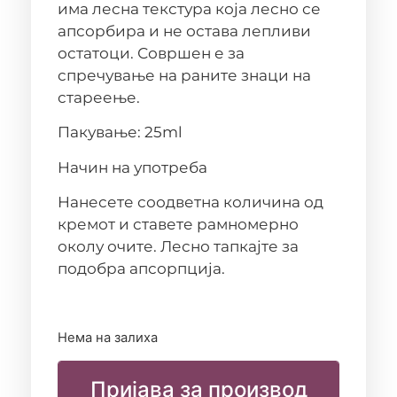
има лесна текстура која лесно се
апсорбира и не остава лепливи
остатоци. Совршен е за
спречување на раните знаци на
стареење.
Пакување: 25ml
Начин на употреба
Нанесете соодветна количина од
кремот и ставете рамномерно
околу очите. Лесно тапкајте за
подобра апсорпција.
Нема на залиха
Пријава за производ