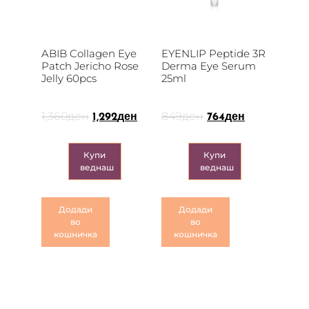
ABIB Collagen Eye
EYENLIP Peptide 3R
Patch Jericho Rose
Derma Eye Serum
Jelly 60pcs
25ml
1,360
ден
849
ден
1,292
ден
764
ден
Купи
Купи
веднаш
веднаш
Додади
Додади
во
во
кошничка
кошничка