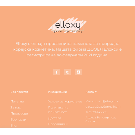
Elloxy е онлајн продавница наменета за природна
корејска козметика. Нашата фирма ДООЕЛ Елокси е
регистрирана во февруари 2021 година.
Брз пристап
Информации
Контакт
Почетна
Услови за користење
Mail: contact@elloxy.mk
glow.up.2day@gmail.com
За нас
Политика на
приватност
Тел: 071 443 305
Производи
Адреса: Рамстор мол,
Достава
Брендови
Скопје
Продавници
Блог
Elloxy loyalty
Контакт