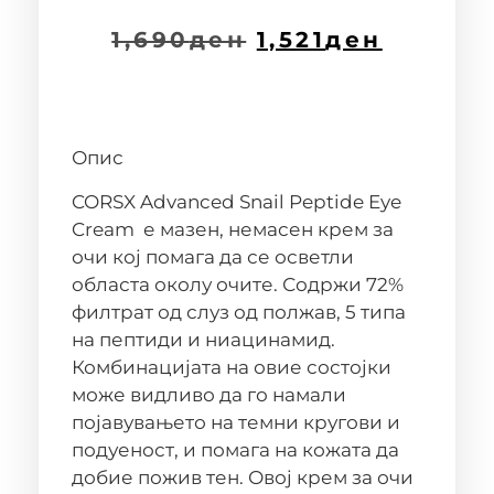
1,690
ден
1,521
ден
Опис
CORSX Advanced Snail Peptide Eye
Cream е мазен, немасен крем за
очи кој помага да се осветли
областа околу очите. Содржи 72%
филтрат од слуз од полжав, 5 типа
на пептиди и ниацинамид.
Комбинацијата на овие состојки
може видливо да го намали
појавувањето на темни кругови и
подуеност, и помага на кожата да
добие пожив тен. Овој крем за очи