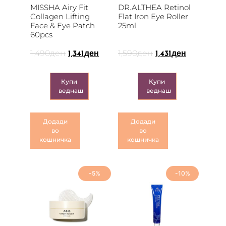
MISSHA Airy Fit
DR.ALTHEA Retinol
Collagen Lifting
Flat Iron Eye Roller
Face & Eye Patch
25ml
60pcs
1,490
ден
1,590
ден
1,341
ден
1,431
ден
Купи
Купи
веднаш
веднаш
Додади
Додади
во
во
кошничка
кошничка
-5%
-10%