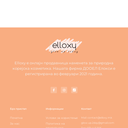
Elloxy е онлајн продавница наменета за природна
корејска козметика. Нашата фирма ДООЕЛ Елокси е
регистрирана во февруари 2021 година.
Брз пристап
Информации
Контакт
Почетна
Услови за користење
Mail: contact@elloxy.mk
glow.up.2day@gmail.com
За нас
Политика на
приватност
Тел: 071 443 305