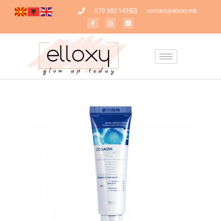
070 382 145
contact@elloxy.mk