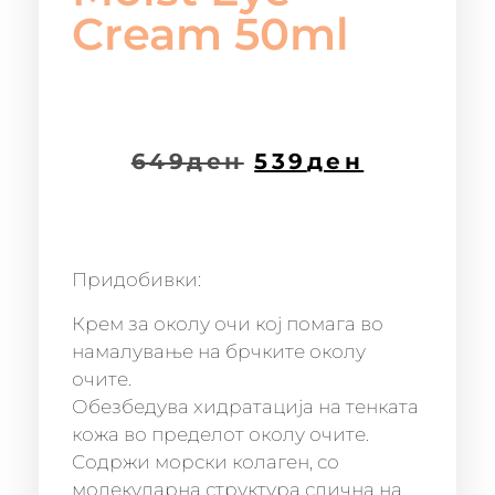
Cream 50ml
649
ден
539
ден
Придобивки:
Крем за околу очи кој помага во
намалување на брчките околу
очите.
Обезбедува хидратација на тенката
кожа во пределот околу очите.
Содржи морски колаген, со
молекуларна структура слична на