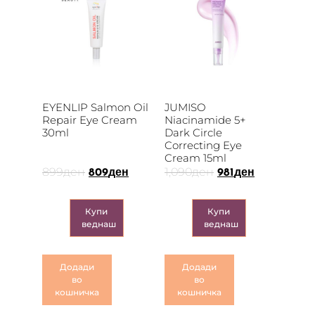
EYENLIP Salmon Oil
JUMISO
Repair Eye Cream
Niacinamide 5+
30ml
Dark Circle
Correcting Eye
Cream 15ml
899
ден
1,090
ден
809
ден
981
ден
Купи
Купи
веднаш
веднаш
Додади
Додади
во
во
кошничка
кошничка