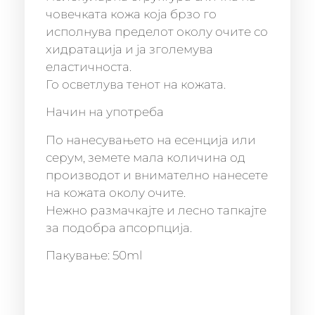
човечката кожа која брзо го
исполнува пределот околу очите со
хидратација и ја зголемува
еластичноста.
Го осветлува тенот на кожата.
Начин на употреба
По нанесувањето на есенција или
серум, земете мала количина од
производот и внимателно нанесете
на кожата околу очите.
Нежно размачкајте и лесно тапкајте
за подобра апсорпција.
Пакување: 50ml