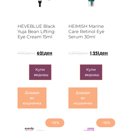
HEVEBLUE Black
HEIMISH Marine
Yuja Bean Lifting
Care Retinol Eye
Eye Cream 15ml
Serum 30ml
690
ден
1,390
ден
621
ден
1,251
ден
Купи
Купи
веднаш
веднаш
Додади
Додади
во
во
кошничка
кошничка
-10%
-10%