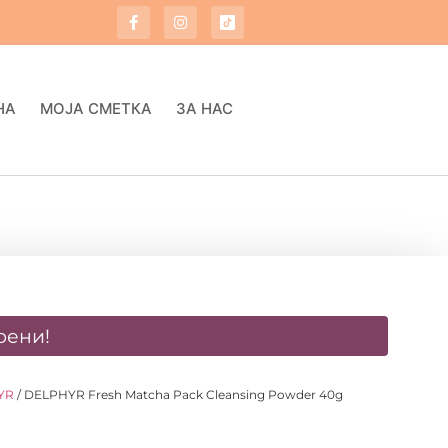
НА
МОЈА СМЕТКА
ЗА НАС
оени!
YR
/ DELPHYR Fresh Matcha Pack Cleansing Powder 40g