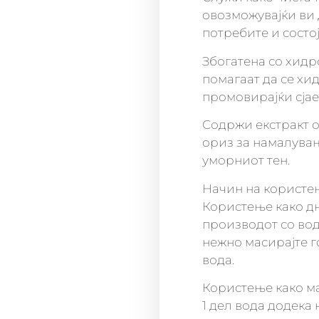
овозможувајќи ви
потребите и состој
Збогатена со хидр
помагаат да се хи
промовирајќи сјае
Содржи екстракт од
ориз за намалува
уморниот тен.
Начин на користе
Користење како дн
производот со вод
нежно масирајте г
вода.
Користење како ма
1 дел вода додека 