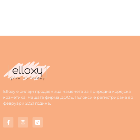
Elloxy е онлајн продавница наменета за природна корејска
козметика. Нашата фирма ДООЕЛ Елокси е регистрирана во
февруари 2021 година.