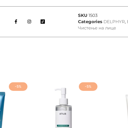
SKU
1503
Categories
DELPHYR
,
Чистење на лице
-5%
-5%