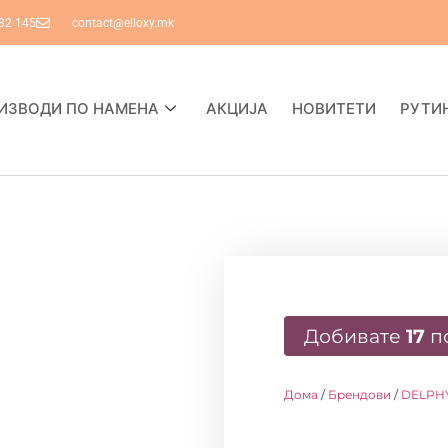
82 145
contact@elloxy.mk
ИЗВОДИ ПО НАМЕНА
АКЦИЈА
НОВИТЕТИ
РУТИ
Добивате
17
п
Дома
/
Брендови
/
DELPH