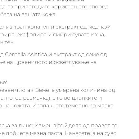
 да го прилагодите користењето според
бата на вашата кожа.
олизиран колаген и екстракт од мед, кои
дрира, ексфолира и смири сувата кожа,
н тен.
 Centella Asiatica и екстракт од семе од
ње на црвенилото и осветлување на
ње:
евен чистач: Земете умерена количина од
а, потоа размачкајте го во дланките и
о на кожата. Исплакнете темелно со млака
ска за лице: Измешајте 2 дела од правот со
не добиете мазна паста. Нанесете ја на суво