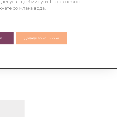
 делува 1 до 3 минути. Потоа нежно
кнете со млака вода.
наш
Додади во кошничка