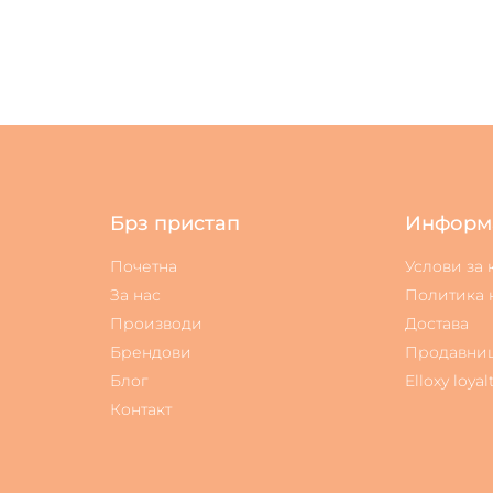
Брз пристап
Информ
Почетна
Услови за
За нас
Политика 
Производи
Достава
Брендови
Продавни
Блог
Elloxy loyal
Контакт