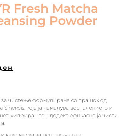
R Fresh Matcha
eansing Powder
ден
а за чистење формулирана со прашок од
a Sinensis, која ја намалува воспалението и
т, хидриран тен, додека ефикасно ја чисти
а.
 и како маска за исплакнување,