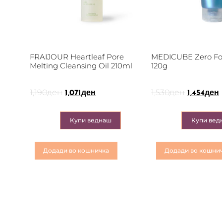
FRAIJOUR Heartleaf Pore
MEDICUBE Zero Fo
Melting Cleansing Oil 210ml
120g
1,190
ден
1,530
ден
1,071
ден
1,454
ден
Купи веднаш
Купи вед
Додади во кошничка
Додади во кошни