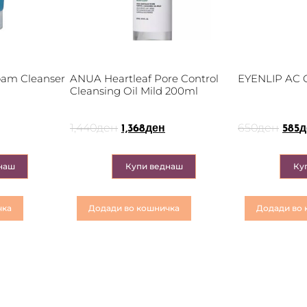
am Cleanser
ANUA Heartleaf Pore Control
EYENLIP AC 
Cleansing Oil Mild 200ml
1,440
ден
650
ден
1,368
ден
585
д
наш
Купи веднаш
Ку
чка
Додади во кошничка
Додади во 