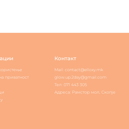
ации
Контакт
 користење
Mail: contact@elloxy.mk
на приватност
glow.up.2day@gmail.com
Тел: 071 443 305
ци
Адреса: Рамстор мол, Скопје
ty