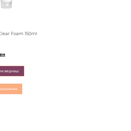
Clear Foam 150ml
ен
пи веднаш
кошничка