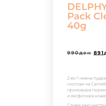
DELPHY
Pack Cl
40g
990
ден
891
2-во-1 нежна пудр
листови на Camelli
промовира порамне
и ексфолира кожат
Служи како чистач