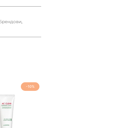
Брендови
,
-10%