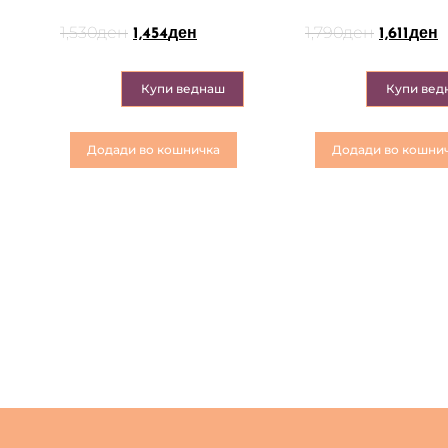
1,530
ден
1,790
ден
1,454
ден
1,611
ден
Купи веднаш
Купи вед
Додади во кошничка
Додади во кошни