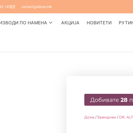
82 145
contact@elloxy.mk
ИЗВОДИ ПО НАМЕНА
АКЦИЈА
НОВИТЕТИ
РУТИ
Добивате
28
п
Дома
/
Брендови
/
DR. AL