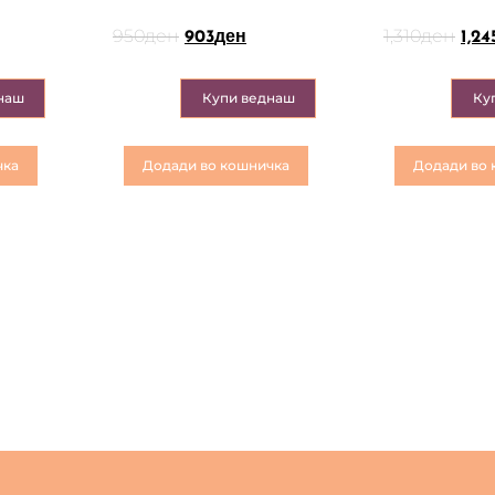
950
ден
1,310
ден
903
ден
1,24
наш
Купи веднаш
Ку
чка
Додади во кошничка
Додади во 