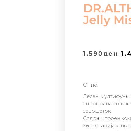
DR.ALT
Jelly Mi
1,590
ден
1,
Опис:
Лесен, мултифункц
хидрирана во теко
завршеток.
Содржи троен комп
хидратација и под