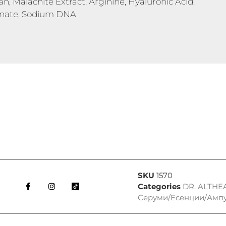
, Malachite Extract, Arginine, Hyaluronic Acid,
onate, Sodium DNA
SKU
1570
Categories
DR. ALTHE
Серуми/Есенции/Амп