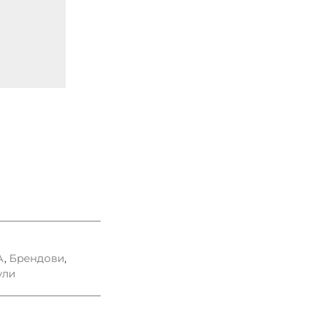
A
,
Брендови
,
ули