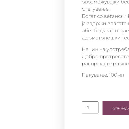
овозможувајќи бе
слегување.
Богат со вегански
ја задржи влагата 
обезбедувајќи сјае
Дерматолошки тест
Начин на употреба
Добро протресете 
распрскајте рамно
Пакување: 100мл
Купи вед