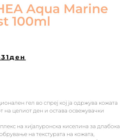
HEA Aqua Marine
st 100ml
431
ден
ионален гел во спреј кој ја одржува кожата
т на целиот ден и остава освежувачки
лекс на хијалуронска киселина за длабока
обрување на текстурата на кожата,