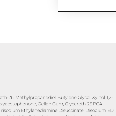
th-26, Methylpropanediol, Butylene Glycol, Xylitol, 1,2-
roxyacetophenone, Gellan Gum, Glycereth-25 PCA
n, Trisodium Ethylenediamine Disuccinate, Disodium EDT