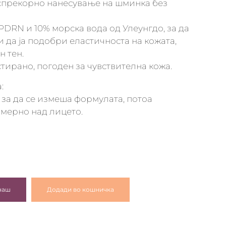
спрекорно нанесување на шминка без
 PDRN и 10% морска вода од Улеунгдо, за да
и да ја подобри еластичноста на кожата,
н тен.
ирано, погоден за чувствителна кожа.
:
за да се измеша формулата, потоа
мерно над лицето.
наш
Додади во кошничка