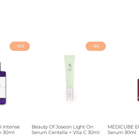
-10%
-5%
l Intense
Beauty Of Joseon Light On
MEDICUBE E
m 30ml
Serum Centella + Vita C 30ml
Serum 30ml