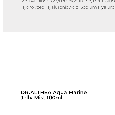
Methyl Diisopropyl Propionamide, Beta-Glucan
Hydrolyzed Hyaluronic Acid, Sodium Hyalur
DR.ALTHEA Aqua Marine
Jelly Mist 100ml