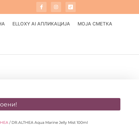
НА
ELLOXY AI АПЛИКАЦИЈА
МОЈА СМЕТКА
оени!
THEA
/ DR.ALTHEA Aqua Marine Jelly Mist 100ml