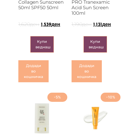
Collagen Sunscreen
PRO Tranexamic
50ml SPF50 50ml
Acid Sun Screen
100ml
1,620
ден
1,190
ден
1,539
ден
1,131
ден
Купи
Купи
веднаш
веднаш
Додади
Додади
во
во
кошничка
кошничка
-5%
-10%