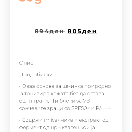
894
ден
805
ден
Опис
Придобивки:
• Оваа основа за шминка природно
ја тонизира кожата без да остава
бели траги. • Ги блокира УВ
сончевите зраци со SPF50+ и PA+++.
• Содржи (mica) мика и екстракт од
фермент од црн квасец кои ја