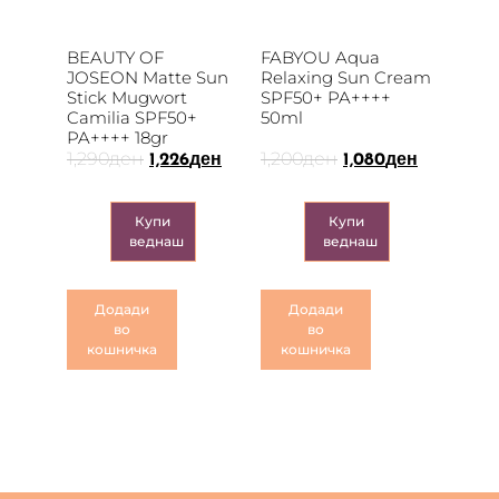
BEAUTY OF
FABYOU Aqua
JOSEON Matte Sun
Relaxing Sun Cream
Stick Mugwort
SPF50+ PA++++
Camilia SPF50+
50ml
PA++++ 18gr
1,290
ден
1,200
ден
1,226
ден
1,080
ден
Купи
Купи
веднаш
веднаш
Додади
Додади
во
во
кошничка
кошничка