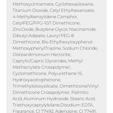
Methoxycinnamate, Cyclohexasiloxane,
Titanium Dioxide, Cetyl Ethylhexanoate,
4-Methylbenzylidene Camphor,
CetylPEG/PPG-10/1 Dimethicone,
ZincOxide, Butylene Glycol, Niacinamide,
Dibutyl Adipate, Lauryl PEG-8
Dimethicone, Bis-Ethylhexyloxyphenol
MethoxyphenylTriazine, Sodium Chloride,
Disteardimonium Hectorite,
Caprylic/Capric Glycerides, Methyl
Methacrylate Crosspolymer,
Cyclomethicone, Polyurethane-15,
Hydroxyacetophenone,
Trimethylsiloxysilicate, Dimethicone/Vinyl
Dimethicone Crosspolymer, Palmitic
Acid, Aluminum Hydroxide, Stearic Acid,
Triethoxycaprylylsilane,
Disodium EDTA,
Fragrance, CI 77492, Adenosine, CI 77491,