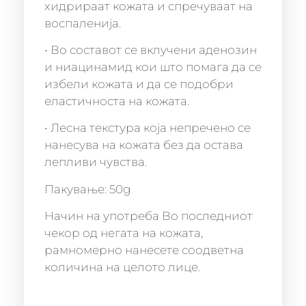
хидрираат кожата и спречуваат на
воспаленија.
• Во составот се вклучени аденозин
и ниацинамид кои што помага да се
избели кожата и да се подобри
еластичноста на кожата.
• Лесна текстура која непречено се
нанесува на кожата без да остава
лепливи чувства.
Пакување: 50g
Начин на употреба Во последниот
чекор од негата на кожата,
рамномерно нанесете соодветна
количина на целото лице.