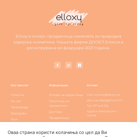
Elloxy е онлајн продавница наменета за природна
корејска козметика. Нашата фирма ДООЕЛ Елокси е
регистрирана во февруари 2021 година.
Брз пристап
Информации
Контакт
Почетна
Услови за користење
Mail: contact@elloxy.mk
glow.up.2day@gmail.com
За нас
Политика на
приватност
Тел: 071 443 305
Производи
Адреса: Рамстор мол,
Достава
Брендови
Скопје
Продавници
Блог
Elloxy loyalty
Контакт
Оваа страна користи колачиња со цел да Ви