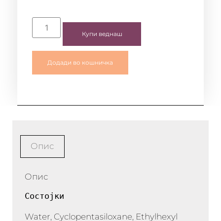
Купи веднаш
Додади во кошничка
Опис
Опис
Состојки
Water, Cyclopentasiloxane, Ethylhexyl