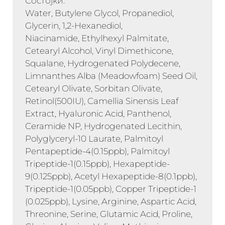
Состојки:
Water, Butylene Glycol, Propanediol,
Glycerin, 1,2-Hexanediol,
Niacinamide, Ethylhexyl Palmitate,
Cetearyl Alcohol, Vinyl Dimethicone,
Squalane, Hydrogenated Polydecene,
Limnanthes Alba (Meadowfoam) Seed Oil,
Cetearyl Olivate, Sorbitan Olivate,
Retinol(500IU), Camellia Sinensis Leaf
Extract, Hyaluronic Acid, Panthenol,
Ceramide NP, Hydrogenated Lecithin,
Polyglyceryl-10 Laurate, Palmitoyl
Pentapeptide-4(0.15ppb), Palmitoyl
Tripeptide-1(0.15ppb), Hexapeptide-
9(0.125ppb), Acetyl Hexapeptide-8(0.1ppb),
Tripeptide-1(0.05ppb), Copper Tripeptide-1
(0.025ppb), Lysine, Arginine, Aspartic Acid,
Threonine, Serine, Glutamic Acid, Proline,