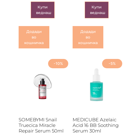
Купи
Купи
веднаш
веднаш
Додади
Додади
во
во
кошничка
кошничка
-10%
-5%
SOMEBYMI Snail
MEDICUBE Azelaic
Truecica Miracle
Acid 16 BB Soothing
Repair Serum 50ml
Serum 30ml