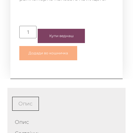
Купи веднаш
Додади во кошничка
Опис
Опис