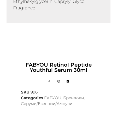
Ethylhexylglycerin, Caprylyl Glycol,
Fragrance
FABYOU Retinol Peptide
Youthful Serum 30ml
SKU
996
Categories
FABYOU
,
Брендови
,
Серуми/Есенции/Ампули