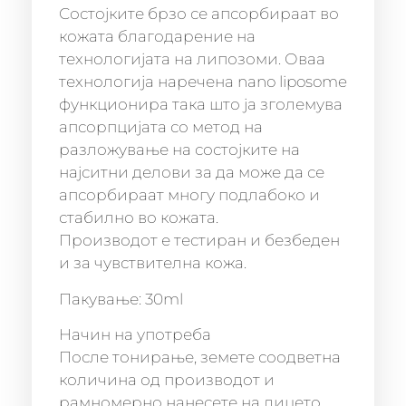
Состојките брзо се апсорбираат во
кожата благодарение на
технологијата на липозоми. Оваа
технологија наречена nano liposome
функционира така што ја зголемува
апсорпцијата со метод на
разложување на состојките на
најситни делови за да може да се
апсорбираат многу подлабоко и
стабилно во кожата.
Производот е тестиран и безбеден
и за чувствителна кожа.
Пакување: 30ml
Начин на употреба
После тонирање, земете соодветна
количина од производот и
рамномерно нанесете на лицето.