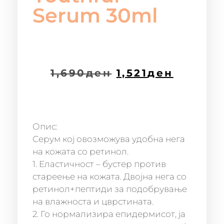
Serum 30ml
1,690
ден
1,521
ден
Опис:
Серум кој овозможува удобна нега
на кожата со ретинол.
1. Еластичност – бустер против
стареење на кожата. Двојна нега со
ретинол+пептиди за подобрување
на влажноста и цврстината.
2. Го нормализира епидермисот, ја