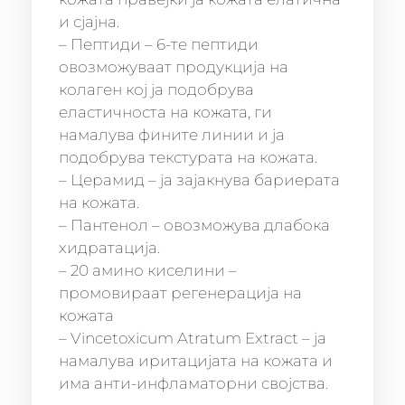
и сјајна.
– Пептиди – 6-те пептиди
овозможуваат продукција на
колаген кој ја подобрува
еластичноста на кожата, ги
намалува фините линии и ја
подобрува текстурата на кожата.
– Церамид – ја зајакнува бариерата
на кожата.
– Пантенол – овозможува длабока
хидратација.
– 20 амино киселини –
промовираат регенерација на
кожата
– Vincetoxicum Atratum Extract – ја
намалува иритацијата на кожата и
има анти-инфламаторни својства.