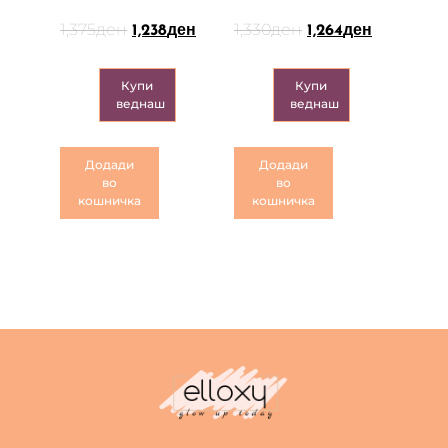
1,375
ден
1,330
ден
1,238
ден
1,264
ден
Купи
Купи
веднаш
веднаш
Додади
Додади
во
во
кошничка
кошничка