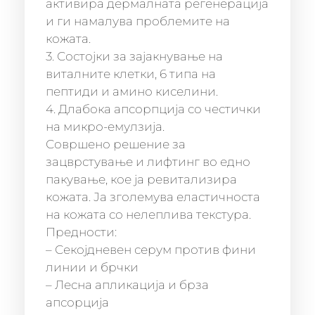
активира дермалната регенерација
и ги намалува проблемите на
кожата.
3. Состојки за зајакнување на
виталните клетки, 6 типа на
пептиди и амино киселини.
4. Длабока апсорпција со честички
на микро-емулзија.
Совршено решение за
зацврстување и лифтинг во едно
пакување, кое ја ревитализира
кожата. Ја зголемува еластичноста
на кожата со нелеплива текстура.
Предности:
– Секојдневен серум против фини
линии и брчки
– Лесна апликација и брза
апсорција