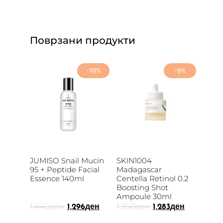
Поврзани продукти
-10%
-5%
JUMISO Snail Mucin
SKIN1004
95 + Peptide Facial
Madagascar
Essence 140ml
Centella Retinol 0.2
Boosting Shot
Ampoule 30ml
1,440
ден
1,350
ден
1,296
ден
1,283
ден