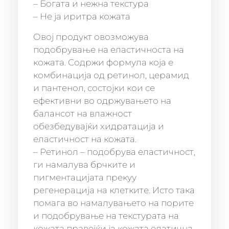
– Богата и нежна текстура
– Не ја иритра кожата
Овој продукт овозможува
подобрување на еластичноста на
кожата. Содржи формула која е
комбинација од ретинол, церамид
и пантенол, состојки кои се
ефективни во одржувањето на
балансот на влажност
обезбедувајќи хидратација и
еластичност на кожата.
– Ретинол – подобрува еластичност,
ги намалува брчките и
пигментацијата прекуу
регенерација на клетките. Исто така
помага во намалувањето на порите
и подобрување на текстурата на
кожата правејќи ја кожата елатична