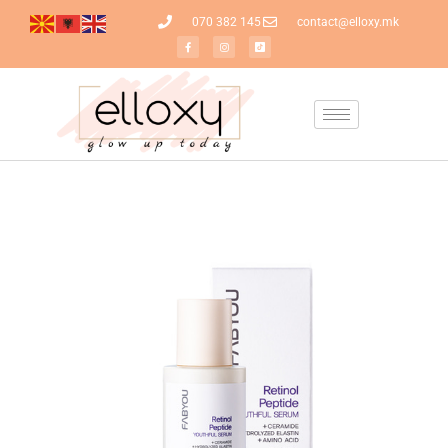
070 382 145
contact@elloxy.mk