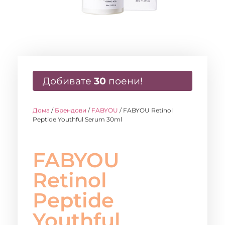
Добивате
30
поени!
Дома
/
Брендови
/
FABYOU
/ FABYOU Retinol
Peptide Youthful Serum 30ml
FABYOU
Retinol
Peptide
Youthful