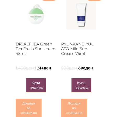
DR. ALTHEA Green
PYUNKANG YUL
Tea Fresh Sunscreen
ATO Mild Sun
45ml
Cream 75ml
1,460
ден
998
ден
1,314
ден
898
ден
Купи
Купи
веднаш
веднаш
Додади
Додади
во
во
кошничка
кошничка