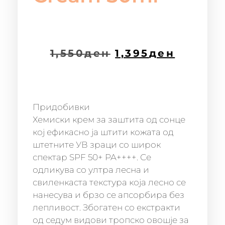
1,550
ден
1,395
ден
Придобивки
Хемиски крем за заштита од сонце
кој ефикасно ја штити кожата од
штетните УВ зраци со широк
спектар SPF 50+ PA++++. Се
одликува со ултра лесна и
свиленкаста текстура која лесно се
нанесува и брзо се апсорбира без
лепливост. Збогатен со екстракти
од седум видови тропско овошје за