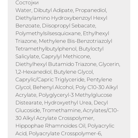
Состојки
Water, Dibutyl Adipate, Propanediol,
Diethylamino Hydroxybenzoyl Hexyl
Benzoate, Diisopropyl Sebacate,
Polymethylsilsesquioxane, Ethylhexyl
Triazone, Methylene Bis-Benzotriazolyl
Tetramethylbutylphenol, Butyloctyl
Salicylate, Caprylyl Methicone,
Diethylhexyl Butamido Triazone, Glycerin,
1,2-Hexanediol, Butylene Glycol,
Caprylic/Capric Triglyceride, Pentylene
Glycol, Behenyl Alcohol, Poly C10-30 Alkyl
Acrylate, Polyglyceryl-3 Methylglucose
Distearate, Hydroxyethyl Urea, Decyl
Glucoside, Tromethamine, Acrylates/C10-
30 Alkyl Acrylate Crosspolymer,
Hippophae Rhamnoides Oil, Polyacrylic
Acid, Polyacrylate Crosspolymer-6,