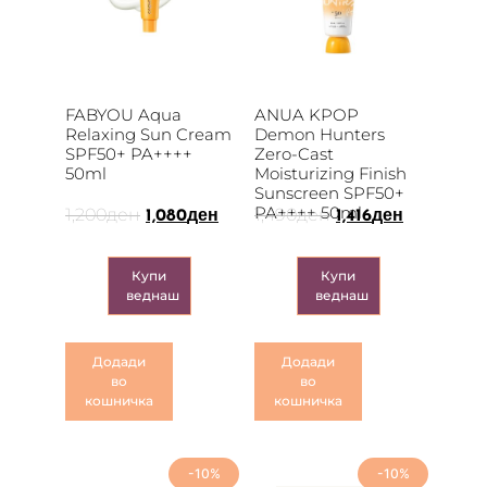
FABYOU Aqua
ANUA KPOP
Relaxing Sun Cream
Demon Hunters
SPF50+ PA++++
Zero-Cast
50ml
Moisturizing Finish
Sunscreen SPF50+
PA++++ 50ml
1,200
ден
1,490
ден
1,080
ден
1,416
ден
Купи
Купи
веднаш
веднаш
Додади
Додади
во
во
кошничка
кошничка
-10%
-10%