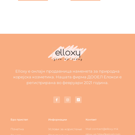
Elloxy е онлајн продавница наменета за природна
корејска козметика. Нашата фирма ДООЕЛ Елокси е
регистрирана во февруари 2021 година.
Брз пристап
Информации
Контакт
Почетна
Услови за користење
Mail: contact@elloxy.mk
glow.up.2day@gmail.com