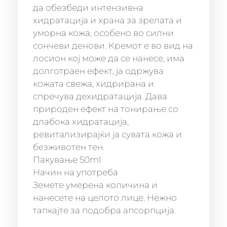
да обезбеди интензивна
хидратација и храна за зрелата и
уморна кожа, особено во силни
сончеви денови. Кремот е во вид на
лосион кој може да се нанесе, има
долготраен ефект, ја одржува
кожата свежа, хидрирана и
спречува дехидратација. Дава
природен ефект на тонирање со
длабока хидратација,
ревитализирајќи ја сувата кожа и
безживотен тен.
Пакување 50ml
Начин на употреба
Земете умерена количина и
нанесете на целото лице. Нежно
тапкајте за подобра апсорпција.