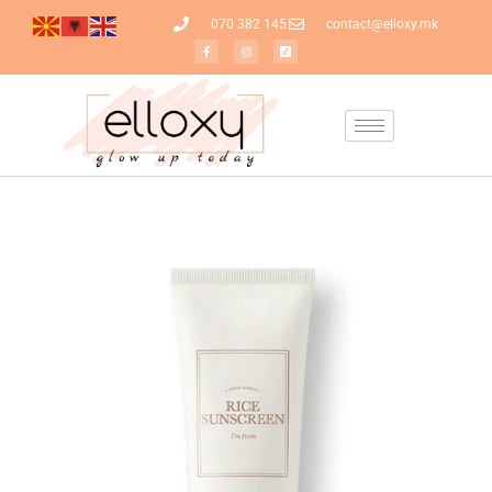
070 382 145
contact@elloxy.mk