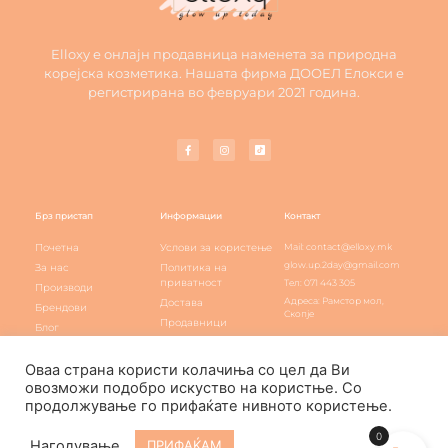
Elloxy е онлајн продавница наменета за природна
корејска козметика. Нашата фирма ДООЕЛ Елокси е
регистрирана во февруари 2021 година.
Брз пристап
Информации
Контакт
Почетна
Услови за користење
Mail: contact@elloxy.mk
glow.up.2day@gmail.com
За нас
Политика на
приватност
Тел: 071 443 305
Производи
Адреса: Рамстор мол,
Достава
Брендови
Скопје
Продавници
Блог
Elloxy loyalty
Контакт
Оваа страна користи колачиња со цел да Ви
овозможи подобро искуство на користње. Со
продолжување го прифаќате нивното користење.
Elloxy Cosmetic © All rights reserved
0
Нагодување
ПРИФАЌАМ