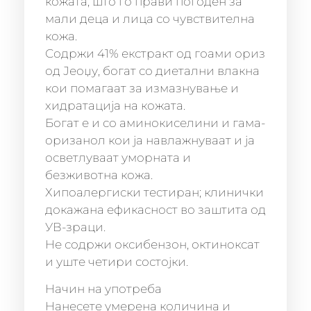
кожата, што го прави погоден за
мали деца и лица со чувствителна
кожа.
Содржи 41% екстракт од гоами ориз
од Јеоџу, богат со диетални влакна
кои помагаат за измазнување и
хидратација на кожата.
Богат е и со аминокиселини и гама-
оризанол кои ја навлажнуваат и ја
осветлуваат уморната и
безживотна кожа.
Хипоалергиски тестиран; клинички
докажана ефикасност во заштита од
УВ-зраци.
Не содржи оксибензон, октиноксат
и уште четири состојки.
Начин на употреба
Нанесете умерена количина и