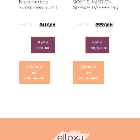
Niacinamide
SOFT SUN STICK
Sunscreen 40ml
SPF50+ PA++++ 19g
990
ден
1,190
ден
941
ден
999
ден
Купи
Купи
веднаш
веднаш
Додади
Додади
во
во
кошничка
кошничка