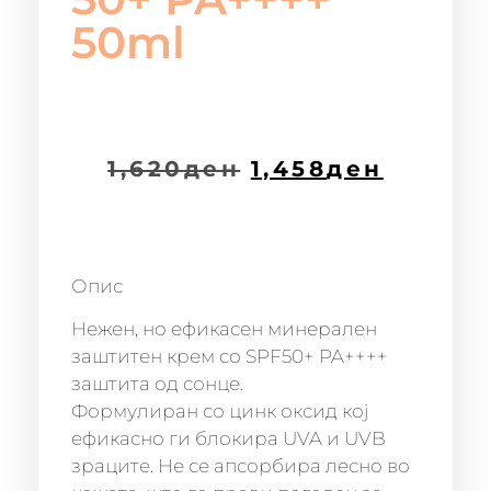
50ml
1,620
ден
1,458
ден
Опис
Нежен, но ефикасен минерален
заштитен крем со SPF50+ PA++++
заштита од сонце.
Формулиран со цинк оксид кој
ефикасно ги блокира UVA и UVB
зраците. Не се апсорбира лесно во