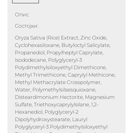
Опис
Состојки:
Oryza Sativa (Rice) Extract, Zinc Oxide,
Cyclohexasiloxane, Butyloctyl Salicylate,
Propanediol, Propylheptyl Caprylate,
Isododecane, Polyglyceryl-3
Polydimethylsiloxyethyl Dimethicone,
Methyl Trimethicone, Caprylyl Methicone,
Methyl Methacrylate Crosspolymer,
Water, Polymethylsilsesquioxane,
Disteardimonium Hectorite, Magnesium
Sulfate, Triethoxycaprylylsilane, 1,2-
Hexanediol, Polyglyceryl-2
Dipolyhydroxystearate, Lauryl
Polyglyceryl-3 Polydimethylsiloxyethyl