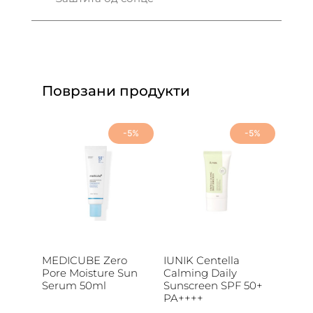
Поврзани продукти
-5%
-5%
MEDICUBE Zero
IUNIK Centella
Pore Moisture Sun
Calming Daily
Serum 50ml
Sunscreen SPF 50+
PA++++