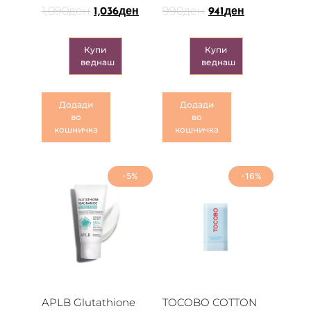
1,090
ден
990
ден
1,036
ден
941
ден
Купи
Купи
веднаш
веднаш
Додади
Додади
во
во
кошничка
кошничка
-5%
-16%
APLB Glutathione
TOCOBO COTTON