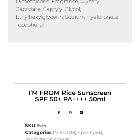
Dimethicone, Fragrance, Glyceryl
Caprylate, Caprylyl Glycol,
Ethylhexylglycerin, Sodium Hyaluronate,
Tocopherol
I’M FROM Rice Sunscreen
SPF 50+ PA++++ 50ml
SKU
1595
Categories
IM FROM
,
Брендови
,
Заштита од сонце