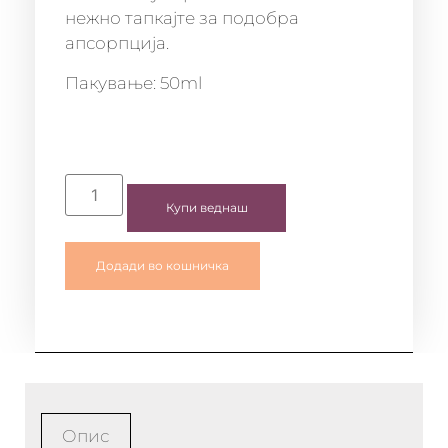
нежно тапкајте за подобра
апсорпција.
Пакување: 50ml
Купи веднаш
Додади во кошничка
Опис