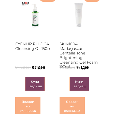
EYENLIP PH CICA
SKIN1004
Cleansing Oil 150ml
Madagascar
Centella Tone
Brightening
Cleansing Gel Foam
125ml
946
ден
990
ден
851
ден
941
ден
Купи
Купи
веднаш
веднаш
Додади
Додади
во
во
кошничка
кошничка