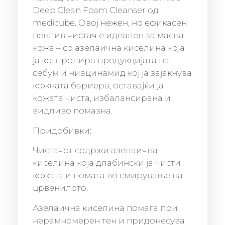
Deep Clean Foam Cleanser од
medicube. Овој нежeн, но ефикасен
пенлив чистач е идеален за масна
кожа – со азелаична киселина која
ја контролира продукцијата на
себум и ниацинамид кој ја зајакнува
кожната бариера, оставајќи ја
кожата чиста, избалансирана и
видливо помазна.
Придобивки:
Чистачот содржи азелаична
киселина која длабински ја чисти
кожата и помага во смирување на
црвенилото.
Азелаична киселина помага при
нерамномерен тен и придонесува