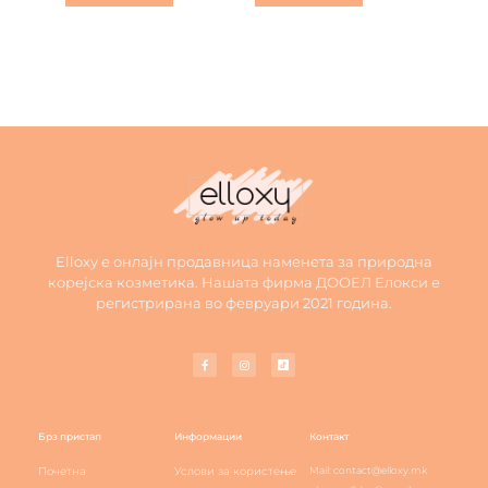
Elloxy е онлајн продавница наменета за природна
корејска козметика. Нашата фирма ДООЕЛ Елокси е
регистрирана во февруари 2021 година.
Брз пристап
Информации
Контакт
Почетна
Услови за користење
Mail: contact@elloxy.mk