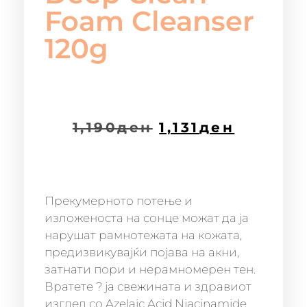
Foam Cleanser
120g
1,190
ден
1,131
ден
Прекумерното потење и
изложеноста на сонце можат да ја
нарушат рамнотежата на кожата,
предизвикувајќи појава на акни,
затнати пори и нерамномерен тен.
Вратете ? ја свежината и здравиот
изглед со Azelaic Acid Niacinamide