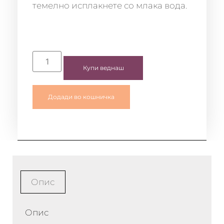
темелно исплакнете со млака вода.
Купи веднаш
Додади во кошничка
Опис
Опис