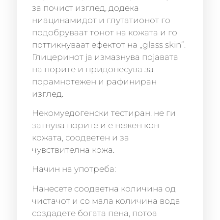
за почист изглед, додека
ниацинамидот и глутатионот го
подобруваат тонот на кожата и го
поттикнуваат ефектот на „glass skin“.
Глицеринот ја измазнува појавата
на порите и придонесува за
порамнотежен и рафиниран
изглед.
Некомуедогенски тестиран, не ги
затнува порите и е нежен кон
кожата, соодветен и за
чувствителна кожа.
Начин на употреба:
Нанесете соодветна количина од
чистачот и со мала количина вода
создадете богата пена, потоа