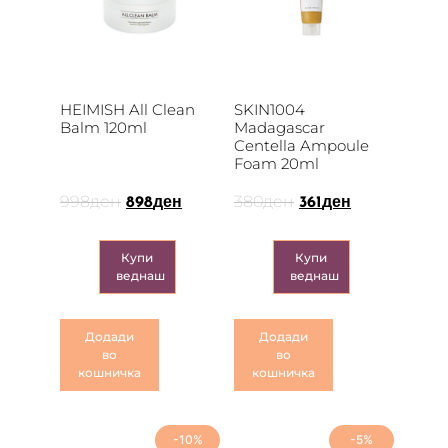
HEIMISH All Clean
SKIN1004
Balm 120ml
Madagascar
Centella Ampoule
Foam 20ml
998
ден
380
ден
898
ден
361
ден
Купи
Купи
веднаш
веднаш
Додади
Додади
во
во
кошничка
кошничка
-10%
-5%