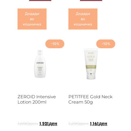
Додади
Додади
во
во
кошничка
кошничка
-10%
-10%
ZEROID Intensive
PETITFEE Gold Neck
Lotion 200ml
Cream 50g
1,690
ден
1,290
ден
1,521
ден
1,161
ден