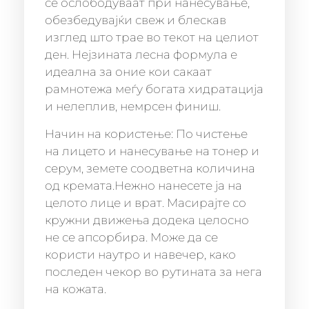
се ослободуваат при нанесување,
обезбедувајќи свеж и блескав
изглед што трае во текот на целиот
ден. Нејзината лесна формула е
идеална за оние кои сакаат
рамнотежа меѓу богата хидратација
и нелеплив, немрсен финиш.
Начин на користење: По чистење
на лицето и нанесување на тонер и
серум, земете соодветна количина
од кремата.Нежно нанесете ја на
целото лице и врат. Масирајте со
кружни движења додека целосно
не се апсорбира. Може да се
користи наутро и навечер, како
последен чекор во рутината за нега
на кожата.