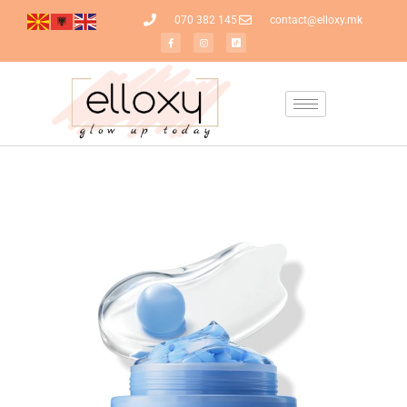
070 382 145
contact@elloxy.mk