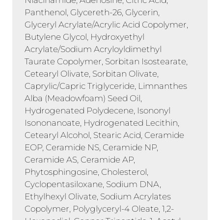
Niacinamide, Adenosine, Citric Acid,
Panthenol, Glycereth-26, Glycerin,
Glyceryl Acrylate/Acrylic Acid Copolymer,
Butylene Glycol, Hydroxyethyl
Acrylate/Sodium Acryloyldimethyl
Taurate Copolymer, Sorbitan Isostearate,
Cetearyl Olivate, Sorbitan Olivate,
Caprylic/Capric Triglyceride, Limnanthes
Alba (Meadowfoam) Seed Oil,
Hydrogenated Polydecene, Isononyl
Isononanoate, Hydrogenated Lecithin,
Cetearyl Alcohol, Stearic Acid, Ceramide
EOP, Ceramide NS, Ceramide NP,
Ceramide AS, Ceramide AP,
Phytosphingosine, Cholesterol,
Cyclopentasiloxane, Sodium DNA,
Ethylhexyl Olivate, Sodium Acrylates
Copolymer, Polyglyceryl-4 Oleate, 1,2-