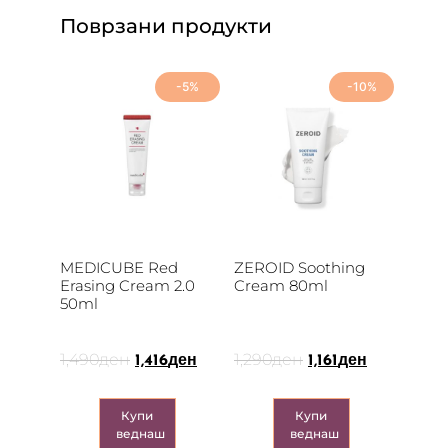
Поврзани продукти
-5%
-10%
MEDICUBE Red
ZEROID Soothing
Erasing Cream 2.0
Cream 80ml
50ml
1,490
ден
1,290
ден
1,416
ден
1,161
ден
Купи
Купи
веднаш
веднаш