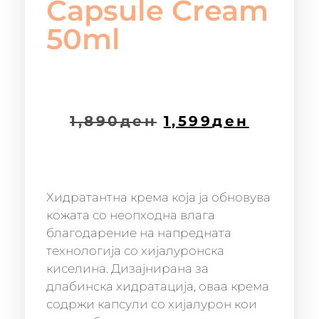
Capsule Cream
50ml
1,890
ден
1,599
ден
Хидратантна крема која ја обновува
кожата со неопходна влага
благодарение на напредната
технологија со хијалуронска
киселина. Дизајнирана за
длабинска хидратација, оваа крема
содржи капсули со хијалурон кои