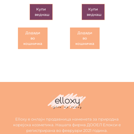
Купи
Купи
веднаш
веднаш
Додади
Додади
во
во
кошничка
кошничка
Elloxy е онлајн продавница наменета за природна
корејска козметика. Нашата фирма ДООЕЛ Елокси е
регистрирана во февруари 2021 година.