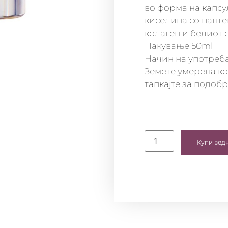
во форма на капсу
киселина со панте
колаген и белиот с
Пакување 50ml
Начин на употреб
Земете умерена ко
тапкајте за подобр
Купи вед