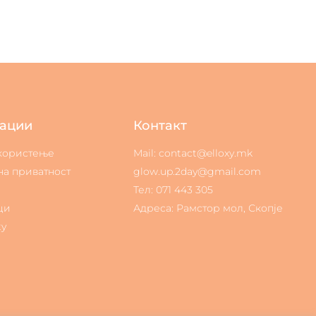
ации
Контакт
 користење
Mail: contact@elloxy.mk
на приватност
glow.up.2day@gmail.com
Тел: 071 443 305
ци
Адреса: Рамстор мол, Скопје
ty