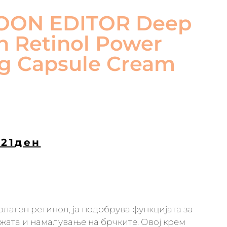
ON EDITOR Deep
n Retinol Power
g Capsule Cream
321
ден
олаген ретинол, ја подобрува функцијата за
жата и намалување на брчките. Овој крем