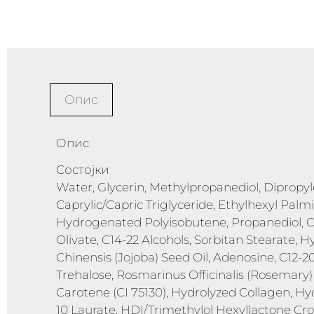
Опис
Опис
Состојки
Water, Glycerin, Methylpropanediol, Dipropyle
Caprylic/Capric Triglyceride, Ethylhexyl Palm
Hydrogenated Polyisobutene, Propanediol, Cet
Olivate, C14-22 Alcohols, Sorbitan Stearate,
Chinensis (Jojoba) Seed Oil, Adenosine, C12-
Trehalose, Rosmarinus Officinalis (Rosemary) L
Carotene (CI 75130), Hydrolyzed Collagen, Hy
10 Laurate, HDI/Trimethylol Hexyllactone Cro