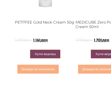
PETITFEE Gold Neck Cream 50g
MEDICUBE Zero Po
Cream 50ml
1,290
ден
1,790
ден
1,161
ден
1,701
ден
Купи веднаш
Купи вед
Додади во кошничка
Додади во кошни