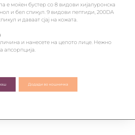
ла е моќен бустер со 8 видови хијалуронска
нол и бел спикул. 9 видови пептиди, 200DA
пикул и даваат сјај на кожата.
а
личина и нанесете на целото лице. Нежно
а апсорпција.
наш
Додади во кошничка