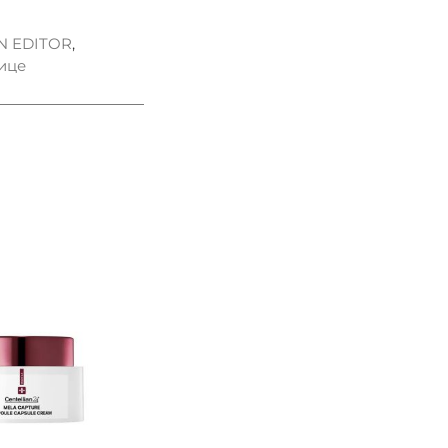
 EDITOR
,
ице