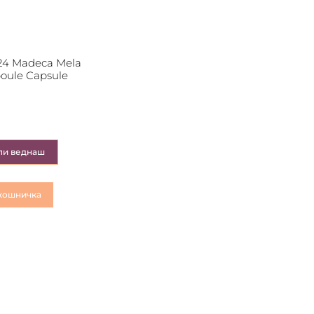
4 Madeca Mela
oule Capsule
пи веднаш
кошничка