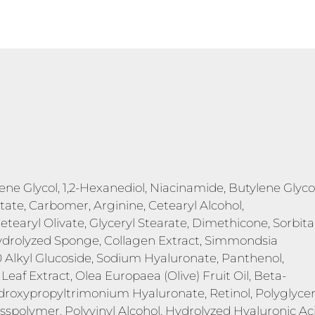
ne Glycol, 1,2-Hexanediol, Niacinamide, Butylene Glycol
itate, Carbomer, Arginine, Cetearyl Alcohol,
earyl Olivate, Glyceryl Stearate, Dimethicone, Sorbit
 Hydrolyzed Sponge, Collagen Extract, Simmondsia
20 Alkyl Glucoside, Sodium Hyaluronate, Panthenol,
eaf Extract, Olea Europaea (Olive) Fruit Oil, Beta-
droxypropyltrimonium Hyaluronate, Retinol, Polyglycer
sspolymer, Polyvinyl Alcohol, Hydrolyzed Hyaluronic Aci