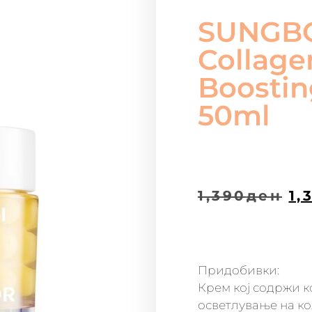
SUNGBO
Collage
Boostin
50ml
1,390
ден
1,
Придобивки:
Крем кој содржи к
осветлување на ко