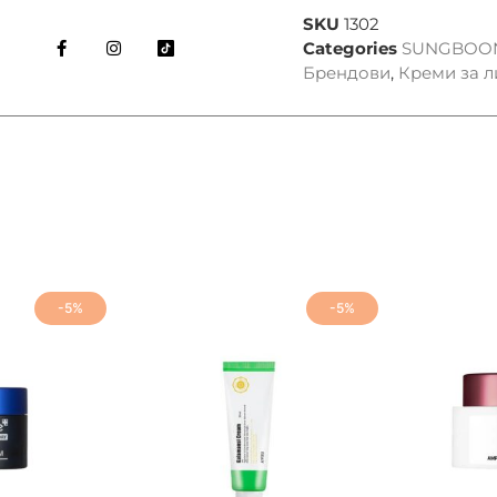
SKU
1302
Categories
SUNGBOON
Брендови
,
Креми за л
-5%
-5%