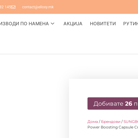
82 145
contact@elloxy.mk
ИЗВОДИ ПО НАМЕНА
АКЦИЈА
НОВИТЕТИ
РУТИ
Добивате
26
п
Дома
/
Брендови
/
SUNGB
Power Boosting Capsule 