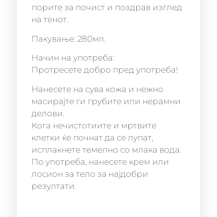
порите за почист и поздрав изглед
на тенот.
Пакување: 280мл.
Начин на употреба:
Протресете добро пред употреба!
Нанесете на сува кожа и нежно
масирајте ги грубите или нерамни
делови.
Кога нечистотиите и мртвите
клетки ќе почнат да се лупат,
исплакнете темелно со млака вода.
По употреба, нанесете крем или
лосион за тело за најдобри
резултати.