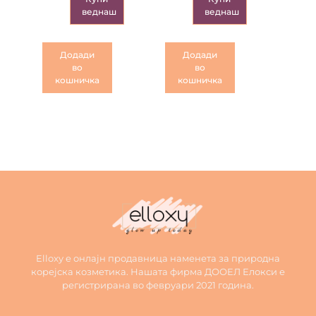
веднаш
веднаш
Додади
Додади
во
во
кошничка
кошничка
Elloxy е онлајн продавница наменета за природна
корејска козметика. Нашата фирма ДООЕЛ Елокси е
регистрирана во февруари 2021 година.