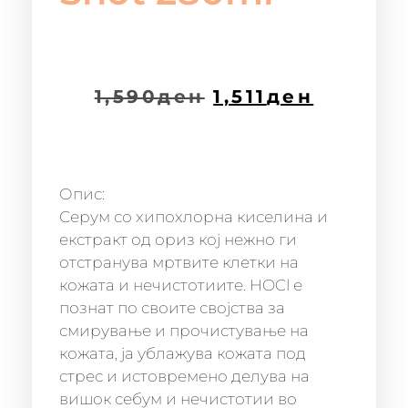
1,590
ден
1,511
ден
Опис:
Серум со хипохлорна киселина и
екстракт од ориз кој нежно ги
отстранува мртвите клетки на
кожата и нечистотиите. HOCl е
познат по своите својства за
смирување и прочистување на
кожата, ја ублажува кожата под
стрес и истовремено делува на
вишок себум и нечистотии во