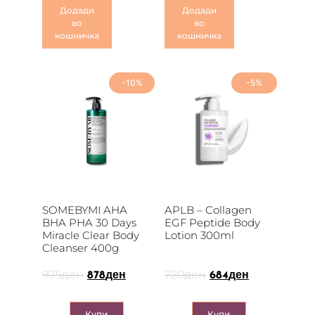
Додади
Додади
во
во
кошничка
кошничка
-10%
-5%
SOMEBYMI AHA
APLB – Collagen
BHA PHA 30 Days
EGF Peptide Body
Miracle Clear Body
Lotion 300ml
Cleanser 400g
975
ден
720
ден
878
ден
684
ден
Купи
Купи