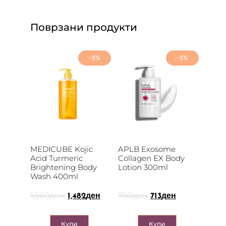
Поврзани продукти
-5%
-5%
MEDICUBE Kojic
APLB Exosome
Acid Turmeric
Collagen EX Body
Brightening Body
Lotion 300ml
Wash 400ml
1,560
ден
750
ден
1,482
ден
713
ден
Купи
Купи