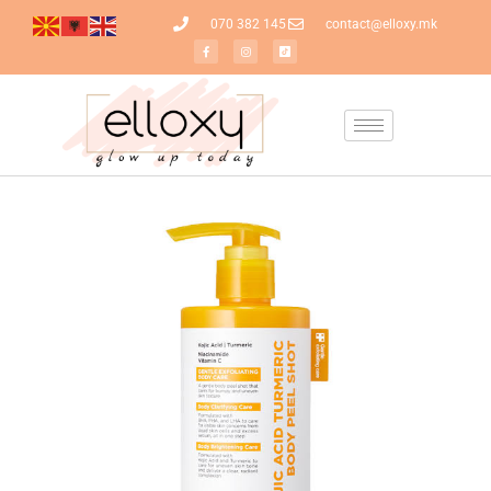
070 382 145
contact@elloxy.mk