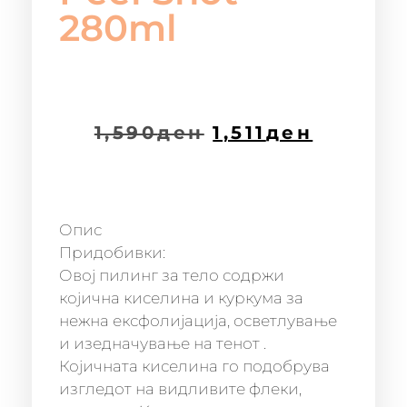
280ml
1,590
ден
1,511
ден
Опис
Придобивки:
Овој пилинг за тело содржи
којична киселина и куркума за
нежна ексфолијација, осветлување
и изедначување на тенот .
Којичната киселина го подобрува
изгледот на видливите флеки,