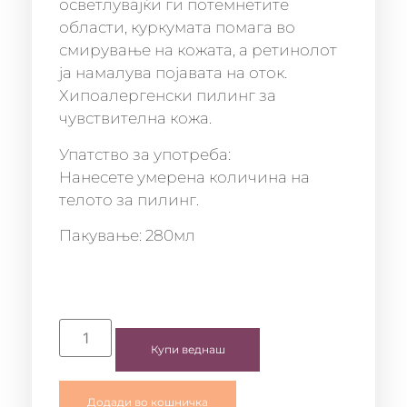
осветлувајќи ги потемнетите
области, куркумата помага во
смирување на кожата, а ретинолот
ја намалува појавата на оток.
Хипоалергенски пилинг за
чувствителна кожа.
Упатство за употреба:
Нанесете умерена количина на
телото за пилинг.
Пакување: 280мл
Купи веднаш
Додади во кошничка