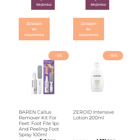
веднаш
веднаш
Додади
Додади
во
во
кошничка
кошничка
-5%
-10%
BAREN Callus
ZEROID Intensive
Remover Kit For
Lotion 200ml
Feet: Foot File 1pc
And Peeling Foot
Spray 100ml