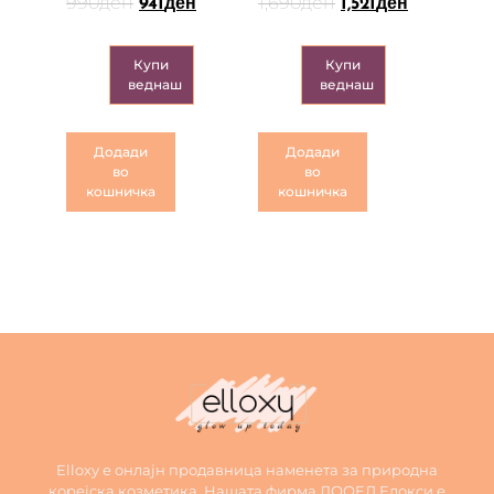
990
ден
1,690
ден
941
ден
1,521
ден
Купи
Купи
веднаш
веднаш
Додади
Додади
во
во
кошничка
кошничка
Elloxy е онлајн продавница наменета за природна
корејска козметика. Нашата фирма ДООЕЛ Елокси е