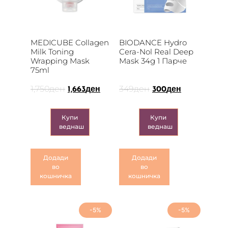
MEDICUBE Collagen
BIODANCE Hydro
Milk Toning
Cera-Nol Real Deep
Wrapping Mask
Mask 34g 1 Парче
75ml
1,750
ден
349
ден
1,663
ден
300
ден
Купи
Купи
веднаш
веднаш
Додади
Додади
во
во
кошничка
кошничка
-5%
-5%