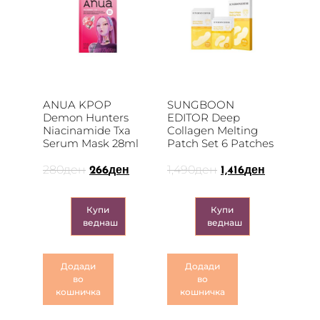
ANUA KPOP
SUNGBOON
Demon Hunters
EDITOR Deep
Niacinamide Txa
Collagen Melting
Serum Mask 28ml
Patch Set 6 Patches
280
ден
1,490
ден
266
ден
1,416
ден
Купи
Купи
веднаш
веднаш
Додади
Додади
во
во
кошничка
кошничка