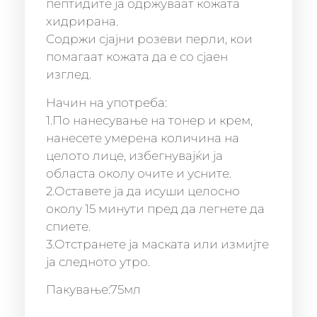
пептидите ја одржуваат кожата
хидрирана.
Содржи сјајни розеви перли, кои
помагаат кожата да е со сјаен
изглед.
Начин на употреба:
1.По нанесување на тонер и крем,
нанесете умерена количина на
целото лице, избегнувајќи ја
областа околу очите и усните.
2.Оставете ја да исуши целосно
околу 15 минути пред да легнете да
спиете.
3.Отстранете ја маската или измијте
ја следното утро.
Пакување:75мл