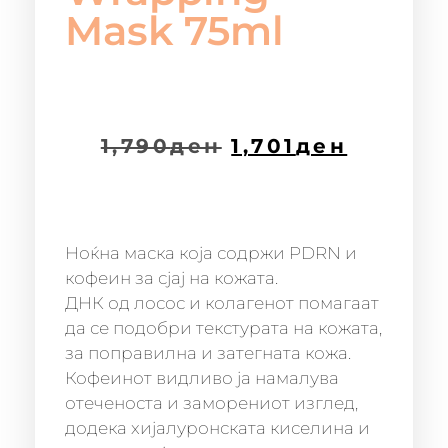
Mask 75ml
1,790
ден
1,701
ден
Ноќна маска која содржи PDRN и
кофеин за сјај на кожата.
ДНК од лосос и колагенот помагаат
да се подобри текстурата на кожата,
за поправилна и затегната кожа.
Кофеинот видливо ја намалува
отеченоста и заморениот изглед,
додека хијалуронската киселина и