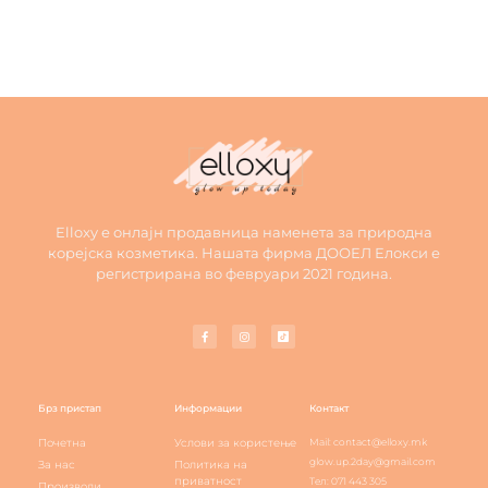
Elloxy е онлајн продавница наменета за природна
корејска козметика. Нашата фирма ДООЕЛ Елокси е
регистрирана во февруари 2021 година.
Брз пристап
Информации
Контакт
Почетна
Услови за користење
Mail: contact@elloxy.mk
glow.up.2day@gmail.com
За нас
Политика на
приватност
Тел: 071 443 305
Производи