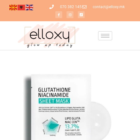
070 382 145
contact@elloxy.mk