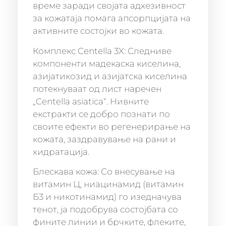
време заради својата адхезивност
за кожатаја помага апсорпцијата на
активните состојки во кожата.
Комплекс Centella 3X: Следниве
компоненти мадекаска киселина,
азијатикозид и азијатска киселина
потекнуваат од лист наречен
„Centella asiatica“. Нивните
екстракти се добро познати по
своите ефекти во регенерирање на
кожата, заздравување на рани и
хидратација.
Блескава кожа: Со внесување на
витамин Ц, ниацинамид (витамин
Б3 и никотинамид) го изедначува
тенот, ја подобрува состојбата со
фините линии и брчките, флеките,