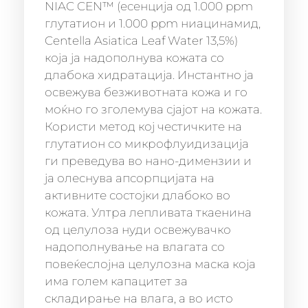
NIAC CEN™ (есенција од 1.000 ppm
глутатион и 1.000 ppm ниацинамид,
Centella Asiatica Leaf Water 13,5%)
која ја надополнува кожата со
длабока хидратација. Инстантно ja
освежува безживотната кожа и го
моќно го зголемува сјајот на кожата.
Користи метод кој честичките на
глутатион со микрофлуидизација
ги преведува во нано-димензии и
ја олеснува апсорпцијата на
активните состојки длабоко во
кожата. Ултра лепливата ткаенина
од целулоза нуди освежувачко
надополнување на влагата со
повеќеслојна целулозна маска која
има голем капацитет за
складирање на влага, а во исто