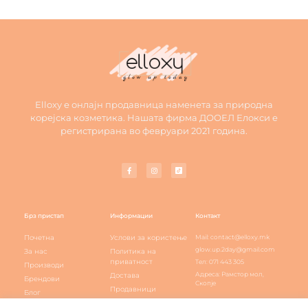
Elloxy е онлајн продавница наменета за природна
корејска козметика. Нашата фирма ДООЕЛ Елокси е
регистрирана во февруари 2021 година.
Брз пристап
Информации
Контакт
Почетна
Услови за користење
Mail: contact@elloxy.mk
glow.up.2day@gmail.com
За нас
Политика на
приватност
Тел: 071 443 305
Производи
Адреса: Рамстор мол,
Достава
Брендови
Скопје
Продавници
Блог
Elloxy loyalty
Контакт