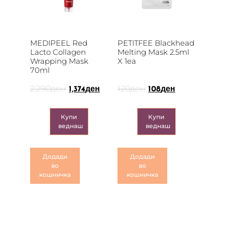
MEDIPEEL Red
PETITFEE Blackhead
Lacto Collagen
Melting Mask 2.5ml
Wrapping Mask
X 1ea
70ml
2,290
ден
120
ден
1,374
ден
108
ден
Купи
Купи
веднаш
веднаш
Додади
Додади
во
во
кошничка
кошничка