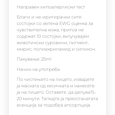
Направен хипоалергиски тест
Благи и не-иритирачки сите
состојки со зелена EWG оценка за
чувствителна кожа, притоа не
содржат 10 состојки, вклучувајќи
животински суровини, пигмент,
мирис, полиакриламид и силикон.
Пакување: 25ml
Начин на употреба
По чистењето на лицето, извадете
ја маската од кесичката и нанесете
ја на лицето. Оставете да делува15-
20 минути. Тапкајте ја преостанатата
есенција за подобра апсорпција.