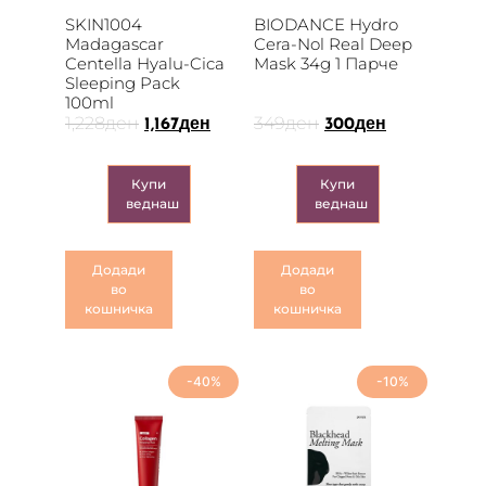
SKIN1004
BIODANCE Hydro
Madagascar
Cera-Nol Real Deep
Centella Hyalu-Cica
Mask 34g 1 Парче
Sleeping Pack
100ml
1,228
ден
349
ден
1,167
ден
300
ден
Купи
Купи
веднаш
веднаш
Додади
Додади
во
во
кошничка
кошничка
-40%
-10%