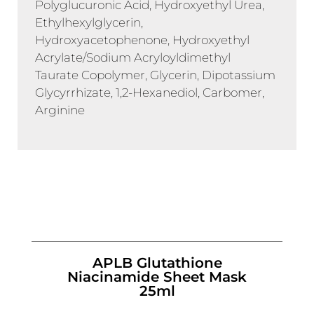
Polyglucuronic Acid, Hydroxyethyl Urea,
Ethylhexylglycerin,
Hydroxyacetophenone, Hydroxyethyl
Acrylate/Sodium Acryloyldimethyl
Taurate Copolymer, Glycerin, Dipotassium
Glycyrrhizate, 1,2-Hexanediol, Carbomer,
Arginine
APLB Glutathione
Niacinamide Sheet Mask
25ml