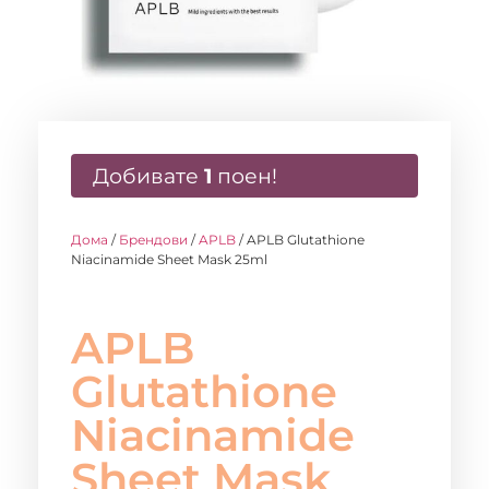
Добивате
1
поен!
Дома
/
Брендови
/
APLB
/ APLB Glutathione
Niacinamide Sheet Mask 25ml
APLB
Glutathione
Niacinamide
Sheet Mask