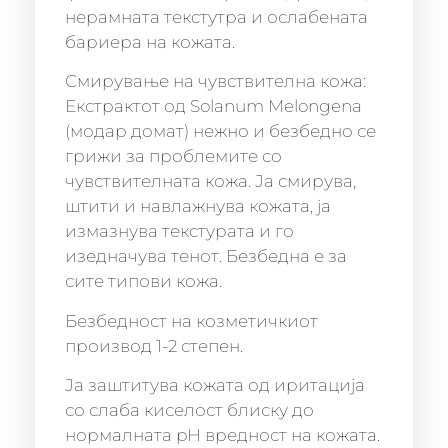
нерамната текстутра и ослабената
бариера на кожата.
Смирување на чувствителна кожа:
Екстрактот од Solanum Melongena
(модар домат) нежно и безбедно се
грижи за проблемите со
чувствителната кожа. Ја смирува,
штити и навлажнува кожата, ја
измазнува текстурата и го
изедначува тенот. Безбедна е за
сите типови кожа.
Безбедност на козметичкиот
производ 1-2 степен.
Ја заштитува кожата од иритација
со слаба киселост блиску до
нормалната pH вредност на кожата.