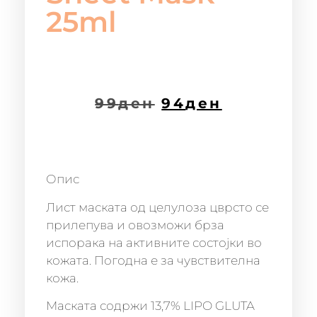
25ml
99
ден
94
ден
Опис
Лист маската од целулоза цврсто се
прилепува и овозможи брза
испорака на активните состојки во
кожата. Погодна е за чувствителна
кожа.
Маската содржи 13,7% LIPO GLUTA