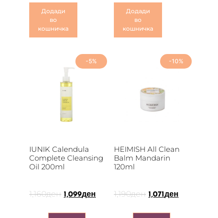
Додади
Додади
во
во
кошничка
кошничка
-5%
-10%
IUNIK Calendula
HEIMISH All Clean
Complete Cleansing
Balm Mandarin
Oil 200ml
120ml
1,160
ден
1,190
ден
1,099
ден
1,071
ден