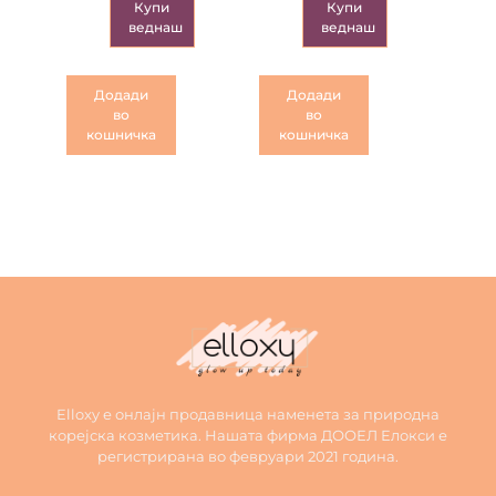
Купи
Купи
веднаш
веднаш
Додади
Додади
во
во
кошничка
кошничка
Elloxy е онлајн продавница наменета за природна
корејска козметика. Нашата фирма ДООЕЛ Елокси е
регистрирана во февруари 2021 година.