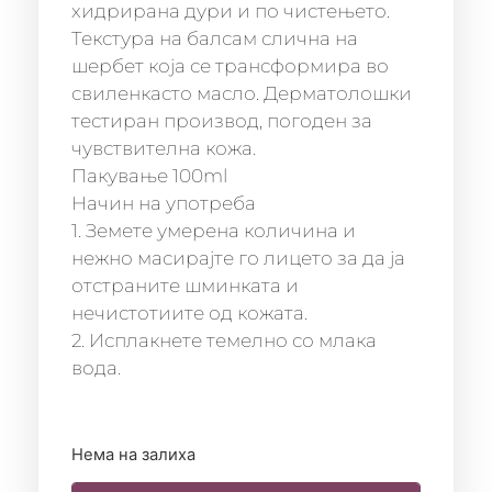
хидрирана дури и по чистењето.
Текстура на балсам слична на
шербет која се трансформира во
свиленкасто масло. Дерматолошки
тестиран производ, погоден за
чувствителна кожа.
Пакување 100ml
Начин на употреба
1. Земете умерена количина и
нежно масирајте го лицето за да ја
отстраните шминката и
нечистотиите од кожата.
2. Исплакнете темелно со млака
вода.
Нема на залиха