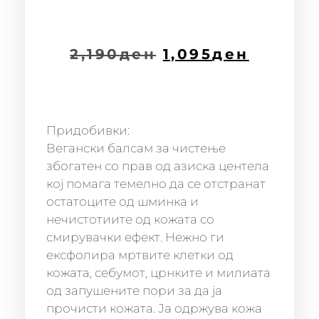
2,190
ден
1,095
ден
Придобивки:
Вегански балсам за чистење
збогатен со прав од азиска центела
кој помага темелно да се отстранат
остатоците од шминка и
нечистотиите од кожата со
смирувачки ефект. Нежно ги
ексфолира мртвите клетки од
кожата, себумот, црнките и милиата
од запушените пори за да ја
прочисти кожата. Ја одржува кожа