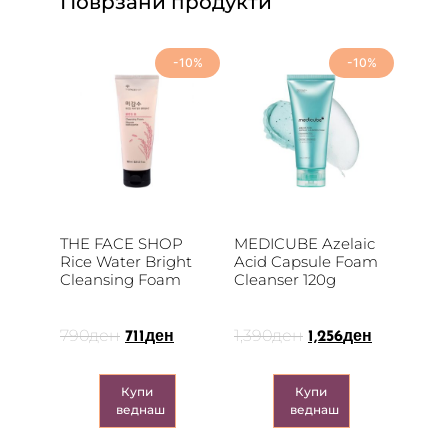
Поврзани продукти
-10%
-10%
THE FACE SHOP
MEDICUBE Azelaic
Rice Water Bright
Acid Capsule Foam
Cleansing Foam
Cleanser 120g
790
ден
1,390
ден
711
ден
1,256
ден
Купи
Купи
веднаш
веднаш