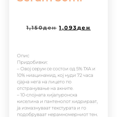
1,150
ден
1,093
ден
Опис
Придобивки:
– Овој серум се состои од 5% TXA и
10% ниацинамид, кој нуди 72 часа
сјајна нега на лицето по
отстранување на акните.
– 10-слојната хијалуронска
киселина и пантенолот хидрираат,
ја измазнуваат текстурата и го
подобруваат нерамномерниот тен.