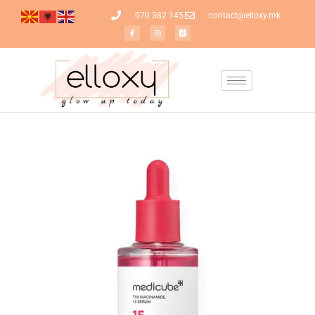
070 382 145
contact@elloxy.mk