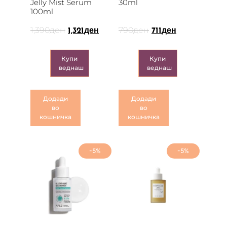
Jelly Mist Serum
30ml
100ml
1,390
ден
790
ден
1,321
ден
711
ден
Купи
Купи
веднаш
веднаш
Додади
Додади
во
во
кошничка
кошничка
-5%
-5%