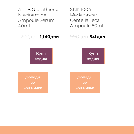
APLB Glutathione
SKIN1004
Niacinamide
Madagascar
Ampoule Serum
Centella Teca
40ml
Ampoule 50ml
1,200
ден
990
ден
1,140
ден
941
ден
Купи
Купи
веднаш
веднаш
Додади
Додади
во
во
кошничка
кошничка