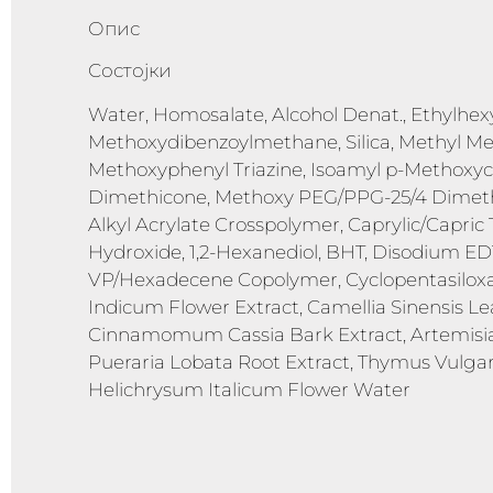
Опис
Состојки
Water, Homosalate, Alcohol Denat., Ethylhexyl
Methoxydibenzoylmethane, Silica, Methyl Me
Methoxyphenyl Triazine, Isoamyl p-Methoxy
Dimethicone, Methoxy PEG/PPG-25/4 Dimethic
Alkyl Acrylate Crosspolymer, Caprylic/Capric 
Hydroxide, 1,2-Hexanediol, BHT, Disodium EDT
VP/Hexadecene Copolymer, Cyclopentasilox
Indicum Flower Extract, Camellia Sinensis Le
Cinnamomum Cassia Bark Extract, Artemisia P
Pueraria Lobata Root Extract, Thymus Vulga
Helichrysum Italicum Flower Water