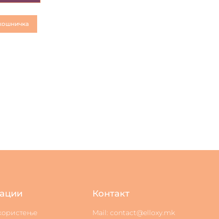
кошничка
ации
Контакт
 користење
Mail: contact@elloxy.mk