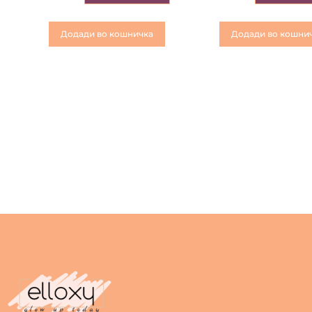
Додади во кошничка
Додади во кошни