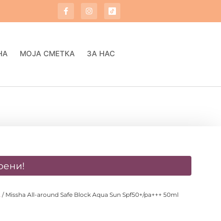
НА
МОЈА СМЕТКА
ЗА НАС
оени!
A
/ Missha All-around Safe Block Aqua Sun Spf50+/pa+++ 50ml