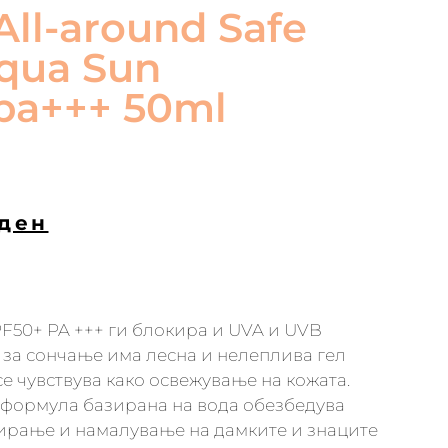
All-around Safe
qua Sun
pa+++ 50ml
ден
F50+ PA +++ ги блокира и UVA и UVB
м за сончање има лесна и нелеплива гел
се чувствува како освежување на кожата.
 формула базирана на вода обезбедува
ирање и намалување на дамките и знаците