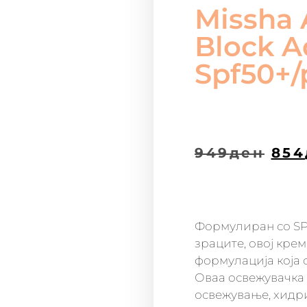
Missha 
Block A
Spf50+/
949
ден
854
Формулиран со SP
зраците, овој кре
формулација која 
Оваа освежувачка
освежување, хидр