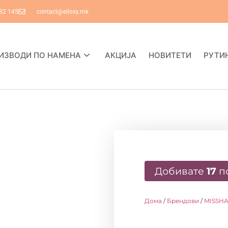
82 145
contact@elloxy.mk
ИЗВОДИ ПО НАМЕНА
АКЦИЈА
НОВИТЕТИ
РУТИ
Добивате
17
п
Дома
/
Брендови
/
MISSH