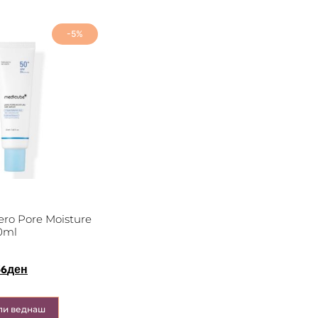
-5%
ro Pore Moisture
0ml
36
ден
пи веднаш