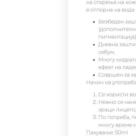
на старење на кож
е отпорна на вода 
Безбеден заш
(дополнително
пигментација)
Дневна заштит
себум.
Многу хидрата
ефект на ладе
Совршен за м
Начин на употреба
Се користи во
Нежно се нан
зраци лицето,
По потреба, 
многу време н
Пакување: 50ml