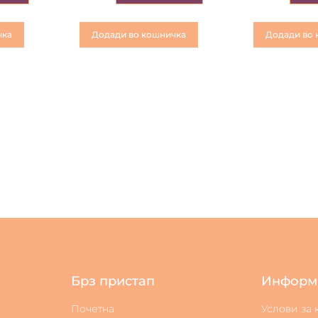
чка
Додади во кошничка
Додади во 
Брз пристап
Информ
Почетна
Услови за