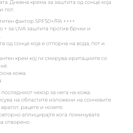
ата. Дневна крема за заштита од сонце која
и пот.
титен фактор SPF50+/PA ++++
 + за UVA заштита против брчки и
.
а од сонце која е отпорна на вода, пот и
нтен крем кој ги смирува иритациите со
ње.
рсна кожа.
:
 последниот чекор за нега на кожа.
есува на областите изложени на сончевите
 вратот, рацете и нозете.
повторно аплицирајте кога поминувате
а отворено.