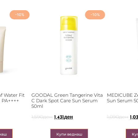
-10%
-10%
f Water Fit
GOODAL Green Tangerine Vita
MEDICUBE Ze
 PA++++
C Dark Spot Care Sun Serum
Sun Serum 5
50ml
1,590
ден
1,090
ден
1,431
ден
1,0
наш
Купи веднаш
Ку