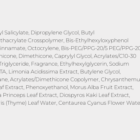
 Salicylate, Dipropylene Glycol, Butyl
thacrylate Crosspolymer, Bis-Ethylhexyloxyphenol
cinnamate, Octocrylene, Bis-PEG/PPG-20/5 PEG/PPG-2
one, Dimethicone, Caprylyl Glycol, Acrylates/C10-30
Triglyceride, Fragrance, Ethylhexylglycerin, Sodium
A, Limonia Acidissima Extract, Butylene Glycol,
ane, Acrylates/Dimethicone Copolymer, Chrysanthem
af Extract, Phenoxyethanol, Morus Alba Fruit Extract,
rinceps Leaf Extract, Diospyros Kaki Leaf Extract,
ris (Thyme) Leaf Water, Centaurea Cyanus Flower Wate