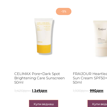
-5%
CELIMAX Pore+Dark Spot
FRAIJOUR Heartlea
Brightening Care Sunscreen
Sun Cream SPF50+
50ml
50ml
1,420
ден
1,100
ден
1,349
ден
990
ден
Купи веднаш
Купи вед