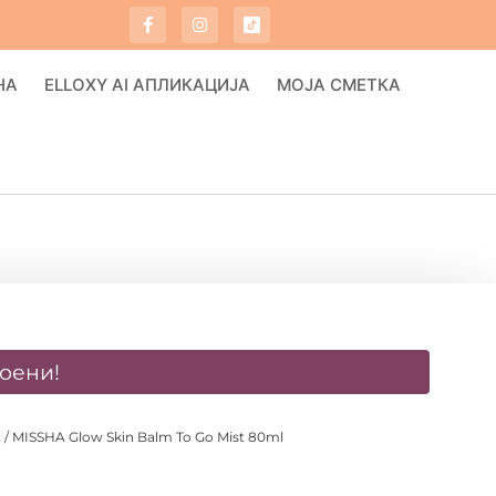
НА
ELLOXY AI АПЛИКАЦИЈА
МОЈА СМЕТКА
оени!
A
/ MISSHA Glow Skin Balm To Go Mist 80ml