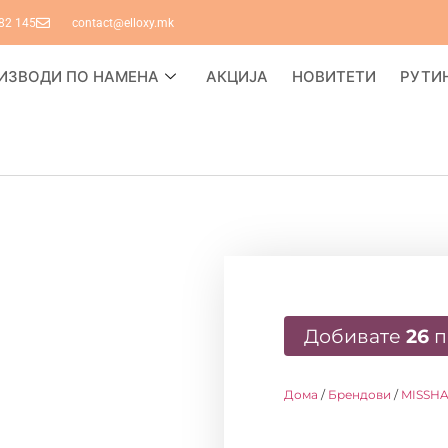
82 145
contact@elloxy.mk
ИЗВОДИ ПО НАМЕНА
АКЦИЈА
НОВИТЕТИ
РУТИ
Добивате
26
п
Дома
/
Брендови
/
MISSH