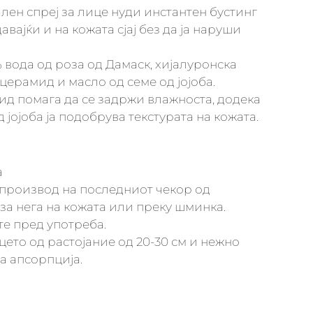
ен спреј за лице нуди инстантен бустинг
авајќи и на кожата сјај без да ја наруши
% вода од роза од Дамаск, хијалуронска
церамид и масло од семе од јојоба.
ид помага да се задржи влажноста, додека
 јојоба ја подобрува текстурата на кожата.
а
ој производ на последниот чекор од
за нега на кожата или преку шминка.
те пред употреба.
ицето од растојание од 20-30 см и нежно
а апсорпција.