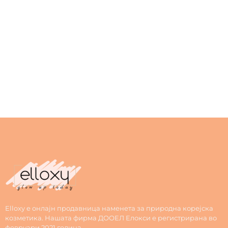
Elloxy е онлајн продавница наменета за природна корејска
козметика. Нашата фирма ДООЕЛ Елокси е регистрирана во
февруари 2021 година.