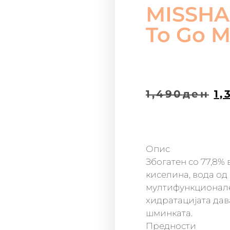
MISSHA
To Go M
1,490
ден
1,
Опис
Збогатен со 77,8% 
киселина, вода од 
мултифункционален
хидратацијата дава
шминката.
Предности