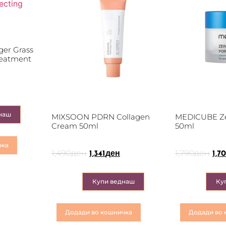
iger Grass
reatment
наш
MIXSOON PDRN Collagen
MEDICUBE Ze
Cream 50ml
50ml
чка
1,490
ден
1,790
ден
1,341
ден
1,70
Купи веднаш
Ку
Додади во кошничка
Додади во 