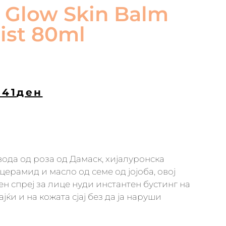
 Glow Skin Balm
ist 80ml
341
ден
вода од роза од Дамаск, хијалуронска
церамид и масло од семе од јојоба, овој
 спреј за лице нуди инстантен бустинг на
јќи и на кожата сјај без да ја наруши