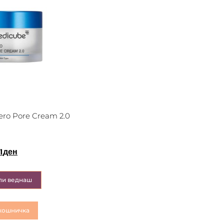
ro Pore Cream 2.0
1
ден
пи веднаш
кошничка