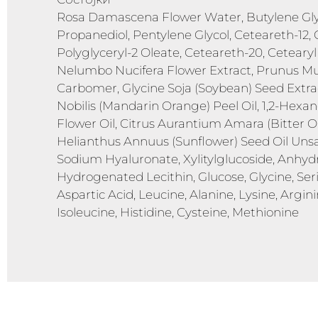
Rosa Damascena Flower Water, Butylene Glyco
Propanediol, Pentylene Glycol, Ceteareth-12, 
Polyglyceryl-2 Oleate, Ceteareth-20, Cetearyl
Nelumbo Nucifera Flower Extract, Prunus Mu
Carbomer, Glycine Soja (Soybean) Seed Extrac
Nobilis (Mandarin Orange) Peel Oil, 1,2-Hex
Flower Oil, Citrus Aurantium Amara (Bitter Ora
Helianthus Annuus (Sunflower) Seed Oil Unsa
Sodium Hyaluronate, Xylitylglucoside, Anhydroxy
Hydrogenated Lecithin, Glucose, Glycine, Ser
Aspartic Acid, Leucine, Alanine, Lysine, Argini
Isoleucine, Histidine, Cysteine, Methionine