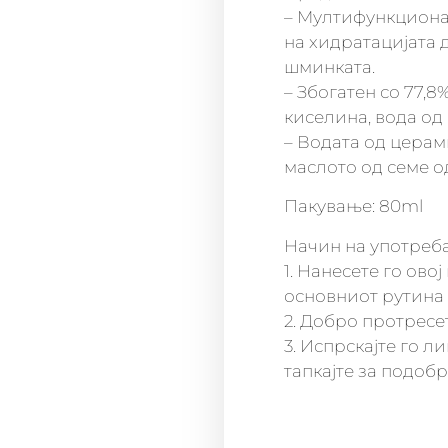
– Мултифункционал
на хидратацијата д
шминката.
– Збогатен со 77,8
киселина, вода од 
– Водата од церам
маслото од семе од
Пакување: 80ml
Начин на употреб
1. Нанесете го ов
основниот рутина 
2. Добро протресе
3. Испрскајте го л
тапкајте за подобр