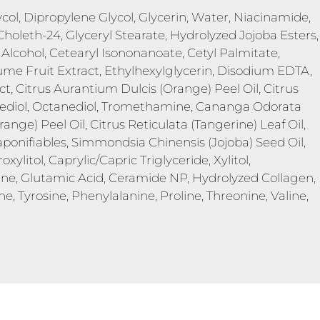
l, Dipropylene Glycol, Glycerin, Water, Niacinamide,
Choleth-24, Glyceryl Stearate, Hydrolyzed Jojoba Esters,
 Alcohol, Cetearyl Isononanoate, Cetyl Palmitate,
me Fruit Extract, Ethylhexylglycerin, Disodium EDTA,
t, Citrus Aurantium Dulcis (Orange) Peel Oil, Citrus
anediol, Octanediol, Tromethamine, Cananga Odorata
nge) Peel Oil, Citrus Reticulata (Tangerine) Leaf Oil,
ponifiables, Simmondsia Chinensis (Jojoba) Seed Oil,
litol, Caprylic/Capric Triglyceride, Xylitol,
ine, Glutamic Acid, Ceramide NP, Hydrolyzed Collagen,
ne, Tyrosine, Phenylalanine, Proline, Threonine, Valine,