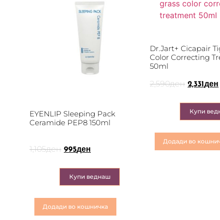
Dr.Jart+ Cicapair T
Color Correcting T
50ml
2,590
ден
2,331
ден
Купи вед
EYENLIP Sleeping Pack
Ceramide PEP8 150ml
Додади во кошни
1,105
ден
995
ден
Купи веднаш
Додади во кошничка