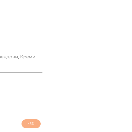
рендови
,
Креми
-5%