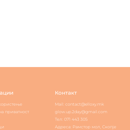
ации
Контакт
 користење
Mail: contact@elloxy.mk
на приватност
glow.up.2day@gmail.com
Тел: 071 443 305
ци
Адреса: Рамстор мол, Скопје