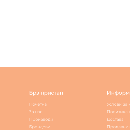
Брз пристап
Информ
Почетна
Услови за
За нас
Политика 
Производи
Достава
Брендови
Продавни