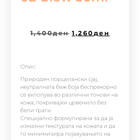
1,400
ден
1,260
ден
Опис:
Природен порцелански сјај,
неутралната беж боја беспрекорно
се вклопува во различни тонови на
кожа, покривајќи црвенило без
бели траги.
Специјално формулирана за да ја
измазни текстурата на кожата и да
го минимизира појавувањето на