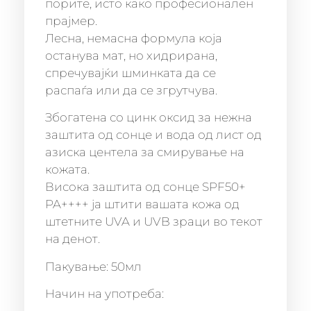
порите, исто како професионален
прајмер.
Лесна, немасна формула која
останува мат, но хидрирана,
спречувајќи шминката да се
распаѓа или да се згрутчува.
Збогатена со цинк оксид за нежна
заштита од сонце и вода од лист од
азиска центела за смирување на
кожата.
Висока заштита од сонце SPF50+
PA++++ ја штити вашата кожа од
штетните UVA и UVB зраци во текот
на денот.
Пакување: 50мл
Начин на употреба: