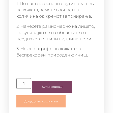
1. По вашата основна рутина за нега
на кожата, земете соодветна
количина од кремот за тонирање.
2. Нанесете рамномерно на лицето,
фокусирајќи се на областите со
нееднаков тен или видливи пори.
3. Нежно втријте во кожата за
беспрекорен, природен финиш.
Купи веднаш
Додади во кошничка