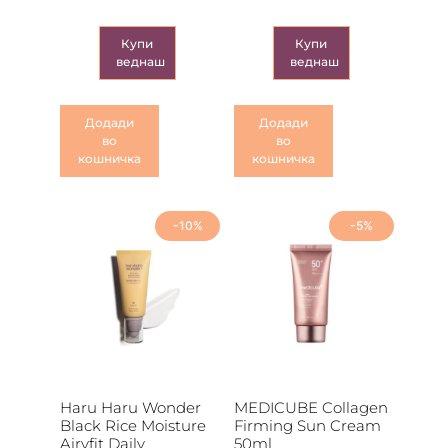
Купи
Купи
веднаш
веднаш
Додади
Додади
во
во
кошничка
кошничка
-10%
-5%
Haru Haru Wonder
MEDICUBE Collagen
Black Rice Moisture
Firming Sun Cream
Airyfit Daily
50ml