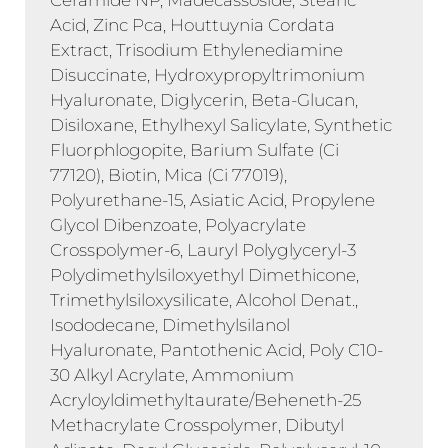
Acid, Zinc Pca, Houttuynia Cordata
Extract, Trisodium Ethylenediamine
Disuccinate, Hydroxypropyltrimonium
Hyaluronate, Diglycerin, Beta-Glucan,
Disiloxane, Ethylhexyl Salicylate, Synthetic
Fluorphlogopite, Barium Sulfate (Ci
77120), Biotin, Mica (Ci 77019),
Polyurethane-15, Asiatic Acid, Propylene
Glycol Dibenzoate, Polyacrylate
Crosspolymer-6, Lauryl Polyglyceryl-3
Polydimethylsiloxyethyl Dimethicone,
Trimethylsiloxysilicate, Alcohol Denat.,
Isododecane, Dimethylsilanol
Hyaluronate, Pantothenic Acid, Poly C10-
30 Alkyl Acrylate, Ammonium
Acryloyldimethyltaurate/Beheneth-25
Methacrylate Crosspolymer, Dibutyl