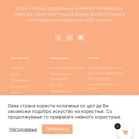
Elloxy е онлајн продавница наменета за природна
корејска козметика. Нашата фирма ДООЕЛ Елокси е
регистрирана во февруари 2021 година.
Брз пристап
Информации
Контакт
Почетна
Услови за користење
Mail: contact@elloxy.mk
glow.up.2day@gmail.com
За нас
Политика на
приватност
Тел: 071 443 305
Производи
Адреса: Рамстор мол,
Достава
Брендови
Скопје
Продавници
Блог
Elloxy loyalty
Контакт
Оваа страна користи колачиња со цел да Ви
овозможи подобро искуство на користње. Со
продолжување го прифаќате нивното користење.
Elloxy Cosmetic © All rights reserved
0
Нагодување
ПРИФАЌАМ