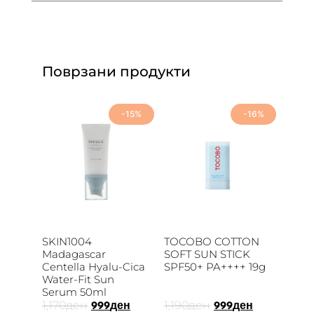
Поврзани продукти
-15%
-16%
SKIN1004
TOCOBO COTTON
Madagascar
SOFT SUN STICK
Centella Hyalu-Cica
SPF50+ PA++++ 19g
Water-Fit Sun
Serum 50ml
1,170
ден
1,190
ден
999
ден
999
ден