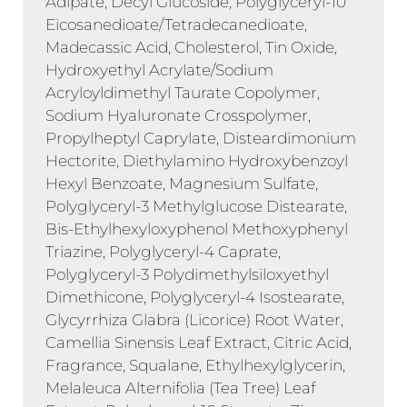
Adipate, Decyl Glucoside, Polyglyceryl-10
Eicosanedioate/Tetradecanedioate,
Madecassic Acid, Cholesterol, Tin Oxide,
Hydroxyethyl Acrylate/Sodium
Acryloyldimethyl Taurate Copolymer,
Sodium Hyaluronate Crosspolymer,
Propylheptyl Caprylate, Disteardimonium
Hectorite, Diethylamino Hydroxybenzoyl
Hexyl Benzoate, Magnesium Sulfate,
Polyglyceryl-3 Methylglucose Distearate,
Bis-Ethylhexyloxyphenol Methoxyphenyl
Triazine, Polyglyceryl-4 Caprate,
Polyglyceryl-3 Polydimethylsiloxyethyl
Dimethicone, Polyglyceryl-4 Isostearate,
Glycyrrhiza Glabra (Licorice) Root Water,
Camellia Sinensis Leaf Extract, Citric Acid,
Fragrance, Squalane, Ethylhexylglycerin,
Melaleuca Alternifolia (Tea Tree) Leaf