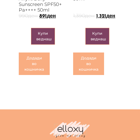
Sunscreen SPF50+
Pa++++ 50ml
990
ден
1,390
ден
891
ден
1,321
ден
Купи
Купи
веднаш
веднаш
Додади
Додади
во
во
кошничка
кошничка