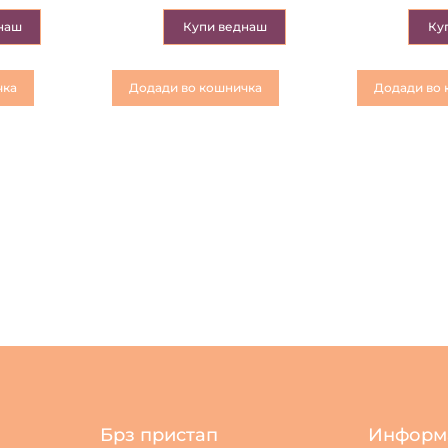
наш
Купи веднаш
Ку
чка
Додади во кошничка
Додади во 
Брз пристап
Информ