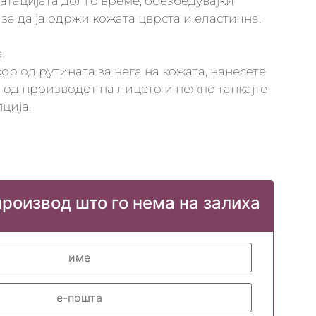
тацијата долго време, обезбедувајќи
 за да ја одржи кожата цврста и еластична.
а
ор од рутината за нега на кожата, нанесете
од производот на лицето и нежно тапкајте
ција.
производ што го нема на залиха