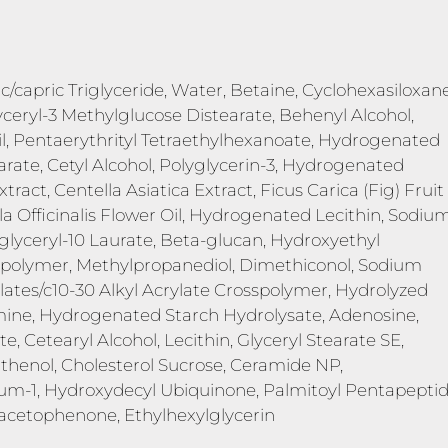
c/capric Triglyceride, Water, Betaine, Cyclohexasiloxane
ceryl-3 Methylglucose Distearate, Behenyl Alcohol,
l, Pentaerythrityl Tetraethylhexanoate, Hydrogenated
arate, Cetyl Alcohol, Polyglycerin-3, Hydrogenated
ract, Centella Asiatica Extract, Ficus Carica (Fig) Fruit
ula Officinalis Flower Oil, Hydrogenated Lecithin, Sodiu
yglyceryl-10 Laurate, Beta-glucan, Hydroxyethyl
opolymer, Methylpropanediol, Dimethiconol, Sodium
lates/c10-30 Alkyl Acrylate Crosspolymer, Hydrolyzed
mine, Hydrogenated Starch Hydrolysate, Adenosine,
, Cetearyl Alcohol, Lecithin, Glyceryl Stearate SE,
nthenol, Cholesterol Sucrose, Ceramide NP,
Gum-1, Hydroxydecyl Ubiquinone, Palmitoyl Pentapeptid
xyacetophenone, Ethylhexylglycerin