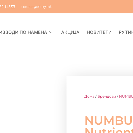
82 145
contact@elloxy.mk
ИЗВОДИ ПО НАМЕНА
АКЦИЈА
НОВИТЕТИ
РУТИ
Дома
/
Брендови
/
NUMBU
NUMBUZI
Nutrien