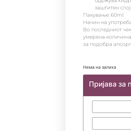
одржува хидра
заштитен слој
Пакување: 60ml
Начин на употреб
Во последниот чек
умерена количина 
за подобра апсорп
Нема на залиха
Пријава за 