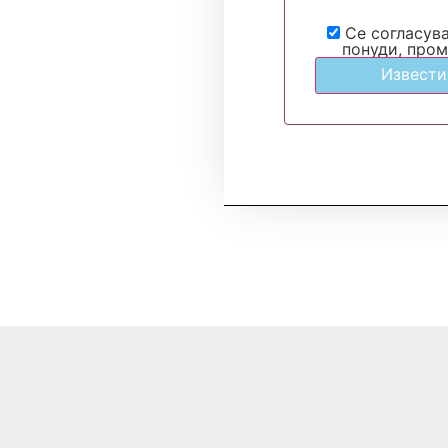
Се согласув
понуди, пром
Извести