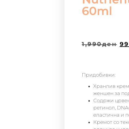
60ml
1,990
ден
99
Придобивки:
Хранлив крем 
женшен за по
Содржи црвен
ретинол, DNA
еластична и п
Кремот со тек