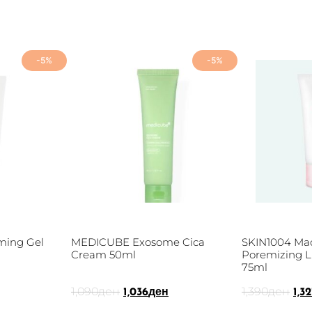
-5%
-5%
ming Gel
MEDICUBE Exosome Cica
SKIN1004 Mad
Cream 50ml
Poremizing L
75ml
1,090
ден
1,390
ден
1,036
ден
1,32