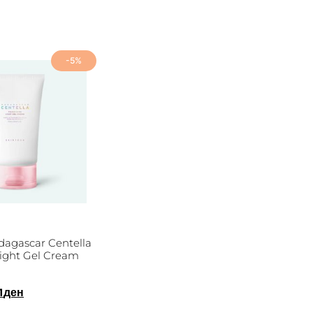
-5%
agascar Centella
ight Gel Cream
1
ден