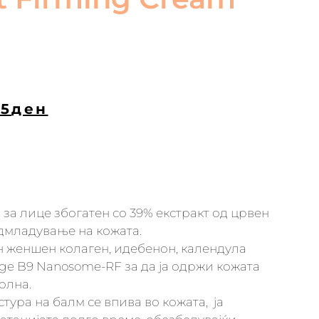
5
ден
за лице збогатен со 39% екстракт од црвен
дмладување на кожата.
 женшен колаген, идебенон, календула
ge B9 Nanosome-RF за да ја одржи кожата
олна.
стура на балм се впива во кожата, ја