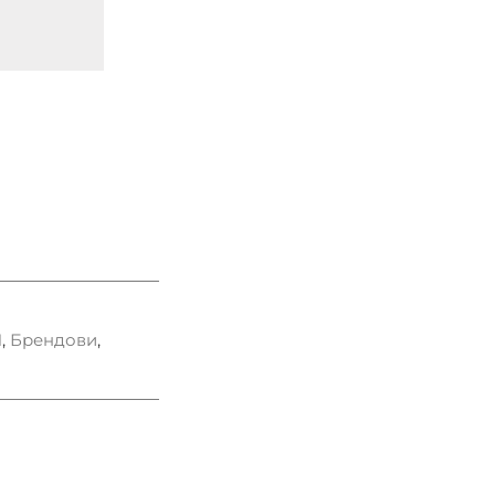
N
,
Брендови
,