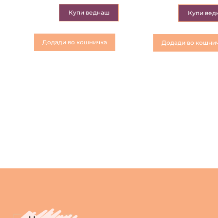
Купи веднаш
Купи вед
Додади во кошничка
Додади во кошни