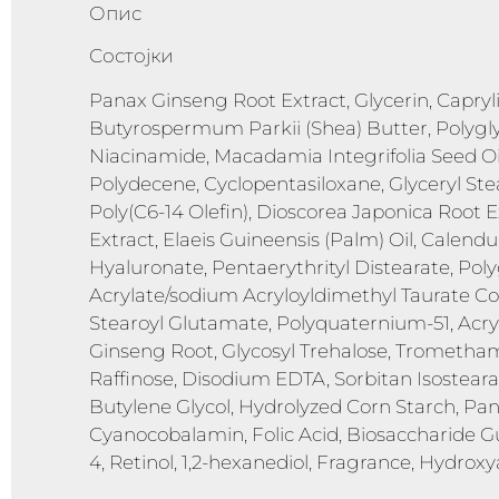
Опис
Состојки
Panax Ginseng Root Extract, Glycerin, Capryli
Butyrospermum Parkii (Shea) Butter, Polygly
Niacinamide, Macadamia Integrifolia Seed Oi
Polydecene, Cyclopentasiloxane, Glyceryl Ste
Poly(C6-14 Olefin), Dioscorea Japonica Root Ext
Extract, Elaeis Guineensis (Palm) Oil, Calend
Hyaluronate, Pentaerythrityl Distearate, Pol
Acrylate/sodium Acryloyldimethyl Taurate C
Stearoyl Glutamate, Polyquaternium-51, Acry
Ginseng Root, Glycosyl Trehalose, Trometha
Raffinose, Disodium EDTA, Sorbitan Isostearate
Butylene Glycol, Hydrolyzed Corn Starch, Pa
Cyanocobalamin, Folic Acid, Biosaccharide 
4, Retinol, 1,2-hexanediol, Fragrance, Hydro