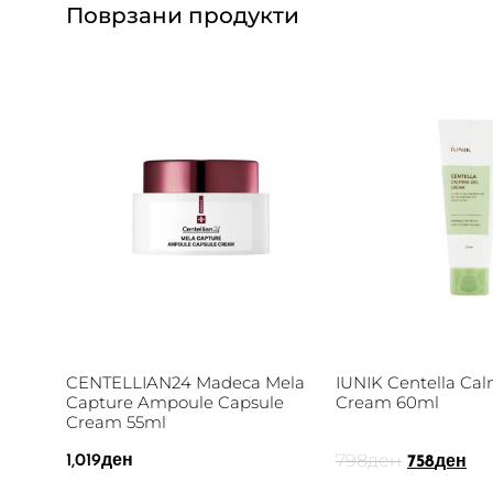
Поврзани продукти
CENTELLIAN24 Madeca Mela
IUNIK Centella Cal
Capture Ampoule Capsule
Cream 60ml
Cream 55ml
798
ден
1,019
ден
758
ден