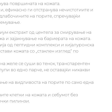
нува површината на кожата.
и, ефикасно ги отстранува нечистотиите и
длабочините на порите, спречувајќи
емување.
иум екстракт од центела за смирување на
жа и зајакнување на бариерата на кожата.
ја од пептидни комплекси и хијалуронска
остави кожата со „стаклен изглед“ по
 на желе се суши во тенок, транспарентен
лупи во едно парче, не оставајќи никакви
ње на видливоста на порите по само една
вите клетки на кожата и себумот без
ички пилинзи.