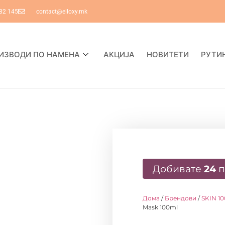
82 145
contact@elloxy.mk
ИЗВОДИ ПО НАМЕНА
АКЦИЈА
НОВИТЕТИ
РУТИ
Добивате
24
п
Дома
/
Брендови
/
SKIN 1
Mask 100ml