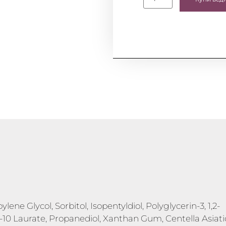
lene Glycol, Sorbitol, Isopentyldiol, Polyglycerin-3, 1,2-
l-10 Laurate, Propanediol, Xanthan Gum, Centella Asiati