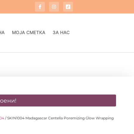
НА
МОЈА СМЕТКА
ЗА НАС
оени!
004
/ SKIN1004 Madagascar Centella Poremizing Glow Wrapping