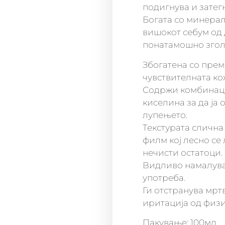
подигнува и затег
Богата со минерал
вишокот себум од 
понатамошно згол
Збогатена со прем
чувствителната ко
Содржи комбинаци
киселина за да ја 
лупењето.
Текстурата слична
филм кој лесно се 
нечисти остатоци.
Видливо намалува
употреба.
Ги отстранува мрт
иритација од физ
Пакување: 100мл