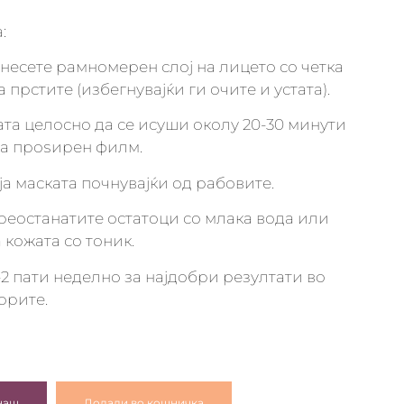
:
анесете рамномерен слој на лицето со четка
 прстите (избегнувајќи ги очите и устата).
ката целосно да се исуши околу 20-30 минути
а проѕирен филм.
ја маската почнувајќи од рабовите.
преостанатите остатоци со млака вода или
а кожата со тоник.
-2 пати неделно за најдобри резултати во
орите.
наш
Додади во кошничка