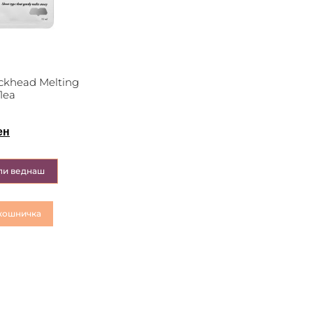
ckhead Melting
1ea
ен
пи веднаш
кошничка