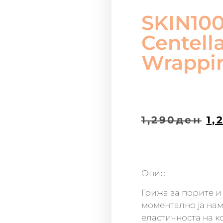
SKIN10
Centell
Wrappi
1,290
ден
1,
Опис:
Грижа за порите и
моментално ја нам
еластичноста на к