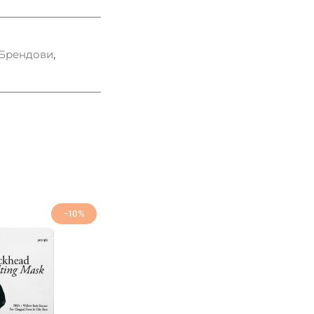
Брендови
,
-10%