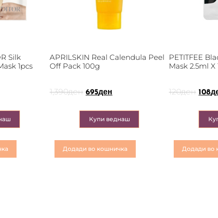
 Silk
APRILSKIN Real Calendula Peel
PETITFEE Bla
Mask 1pcs
Off Pack 100g
Mask 2.5ml X 
1,390
ден
120
ден
695
ден
108
д
наш
Купи веднаш
Ку
чка
Додади во кошничка
Додади во 