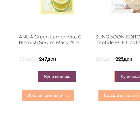
ANUA Green Lemon Vita C
SUNGBOON EDITOR
Blemish Serum Mask 25ml
Peptide EGF Gold 
260
ден
250
ден
247
ден
225
ден
Купи веднаш
Купи вед
Додади во кошничка
Додади во кошни