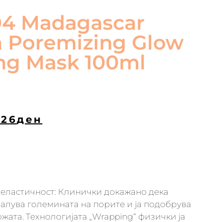
04 Madagascar
a Poremizing Glow
ng Mask 100ml
226
ден
 еластичност: Клинички докажано дека
алува големината на порите и ја подобрува
ожата. Технологијата „Wrapping“ физички ја