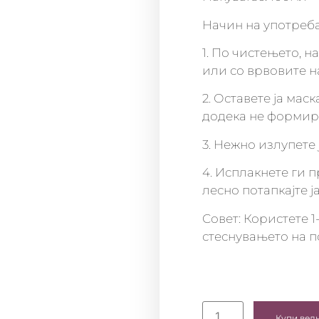
Начин на употреба
1. По чистењето, н
или со врвовите на
2. Оставете ја мас
додека не формир
3. Нежно излупете 
4. Исплакнете ги 
лесно потапкајте ј
Совет: Користете 1
стеснувањето на п
Купи вед