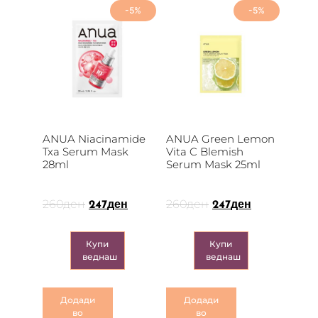
-5%
-5%
ANUA Niacinamide
ANUA Green Lemon
Txa Serum Mask
Vita C Blemish
28ml
Serum Mask 25ml
260
ден
260
ден
247
ден
247
ден
Купи
Купи
веднаш
веднаш
Додади
Додади
во
во