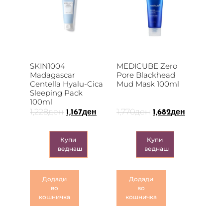
SKIN1004
MEDICUBE Zero
Madagascar
Pore Blackhead
Centella Hyalu-Cica
Mud Mask 100ml
Sleeping Pack
100ml
1,228
ден
1,770
ден
1,167
ден
1,682
ден
Купи
Купи
веднаш
веднаш
Додади
Додади
во
во
кошничка
кошничка