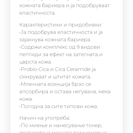
кожната бариера и ја подобруваат
еластичноста.
Карактеристики и придобивки:
•Ја подобрува еластичноста и ја
зајакнува кожната бариера
•Содржи комплекс од 9 видови
пептиди за ефект на затегната и
цврста кожа.
•Probio-Cica и Cica Ceramide ја
смируваат и штитат кожата.
•Млечната есенција брзо се
апсорбира и остава негувана, мека
кожа.
•Погодна за сите типови кожа.
Начин на употреба:
•По миење и нанесување тонер,
поставете ја маската рамномерно