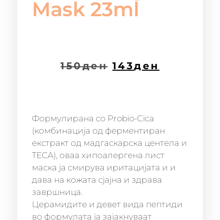
Mask 23ml
150
ден
143
ден
Формулирана со Probio-Cica
(комбинација од ферментиран
екстракт од мадгаскарска центела и
TECA), оваа хипоалергена лист
маска ја смирува иритацијата и и
дава на кожата сјајна и здрава
завршница.
Церамидите и девет вида пептиди
во формулата ја зајакнуваат