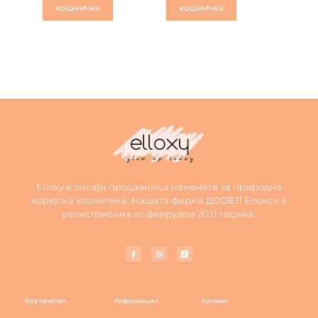
кошничка
кошничка
Elloxy е онлајн продавница наменета за природна
корејска козметика. Нашата фирма ДООЕЛ Елокси е
регистрирана во февруари 2021 година.
Брз пристап
Информации
Контакт